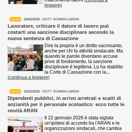
leggere)
•
Lavoro
- 24/02/2026 -
DOTT. ROMINA CARDIA
Lavoratore, criticare il datore di lavoro può
costarti una sanzione disciplinare secondo la
nuova sentenza di Cassazione
Dire la propria è un diritto sacrosanto,
anche per chi fa attività sindacale. Ma
quando le parole diventano accuse
prive di fondamento, la sanzione
disciplinare è legittima. Lo ha stabilito
la Corte di Cassazione con la...
(continua a leggere)
•
Lavoro
- 22/02/2026 -
DOTT. ROMINA CARDIA
Dipendenti pubblici, in arrivo arretrati e scatti di
anzianità per il personale scolastico: ecco tutte le
novità ARAN
Il 22 gennaio 2026 è stata siglata
un'ipotesi di accordo tra l'ARAN e le
organizzazioni sindacali, che cambia