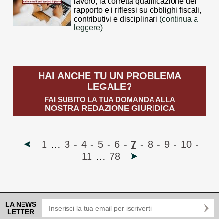
lavoro, la corretta qualificazione del
rapporto e i riflessi su obblighi fiscali,
contributivi e disciplinari
(continua a
leggere)
HAI ANCHE TU UN PROBLEMA
LEGALE?
FAI SUBITO LA TUA DOMANDA ALLA
NOSTRA REDAZIONE GIURIDICA
1
…
3
-
4
-
5
-
6
-
7
-
8
-
9
-
10
-
11
…
78
LA NEWS
LETTER