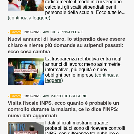
radicalmente il modo in cui vengono
calcolati gli scatti stipendiali per il
personale della scuola. Ecco tutte le...
(continua a leggere)
•
Lavoro
- 20/02/2026 -
AVV. GIUSEPPINA PEDALE
Nuovi annunci di lavoro, lo stipendio deve essere
chiaro e niente più domande su stipendi passati:
ecco cosa cambia
La trasparenza retributiva entra negli
annunci di lavoro: meno asimmetrie
informative, più equità e nuovi
obblighi per le imprese
(continua a
leggere)
•
Lavoro
- 18/02/2026 -
AVV. MARCO DE GREGORIO
Visita fiscale INPS, ecco quanto è probabile un
controllo durante la malattia, ce lo dice l'INPS:
nuovi dati aggiornati
I dati ufficiali mostrano quante
probabilità ci sono di ricevere controlli
INPS, con differenze tra pubblico e