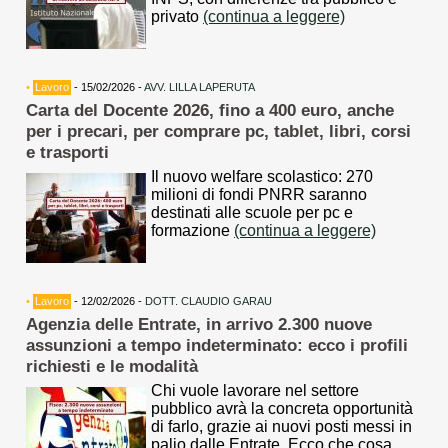
privato
(continua a leggere)
•
Lavoro
- 15/02/2026 -
AVV. LILLA LAPERUTA
Carta del Docente 2026, fino a 400 euro, anche
per i precari, per comprare pc, tablet, libri, corsi
e trasporti
Il nuovo welfare scolastico: 270
milioni di fondi PNRR saranno
destinati alle scuole per pc e
formazione
(continua a leggere)
•
Lavoro
- 12/02/2026 -
DOTT. CLAUDIO GARAU
Agenzia delle Entrate, in arrivo 2.300 nuove
assunzioni a tempo indeterminato: ecco i profili
richiesti e le modalità
Chi vuole lavorare nel settore
pubblico avrà la concreta opportunità
di farlo, grazie ai nuovi posti messi in
palio dalle Entrate. Ecco che cosa