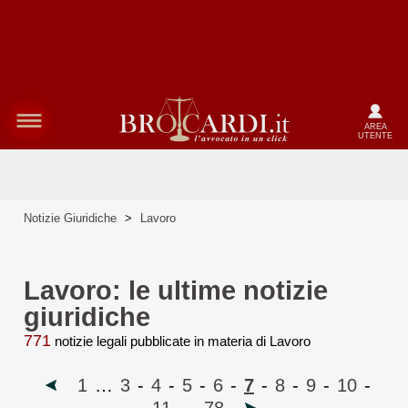
AREA
UTENTE
Notizie Giuridiche
>
Lavoro
Lavoro: le ultime notizie
giuridiche
771
notizie legali pubblicate in materia di Lavoro
1
…
3
-
4
-
5
-
6
-
7
-
8
-
9
-
10
-