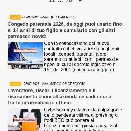
11
…
78
•
Lavoro
- 27/02/2026 -
AVV. LILLA LAPERUTA
Congedo parentale 2026, da oggi puoi usarlo fino
ai 14 anni di tuo figlio e cumularlo con gli altri
permessi: novità
Con la sottoscrizione del nuovo
contratto collettivo, adesso negli enti
locali i congedi parentali a ore
saranno cumulabili con i permessi e
riposi di cui al decreto legislativo n.
151 del 2001
(continua a leggere)
•
Lavoro
- 25/02/2026 -
AVV. MARCO DE GREGORIO
Lavoratore, rischi il licenziamento e il
risarcimento danni all'azienda se cadi in una
truffa informatica in ufficio
Cybersecurity e lavoro: la colpa grave
del dipendente vittima di phishing o
frodi BEC può portare al
licenziamento per giusta causa e al
risarcimento danni
(continua a