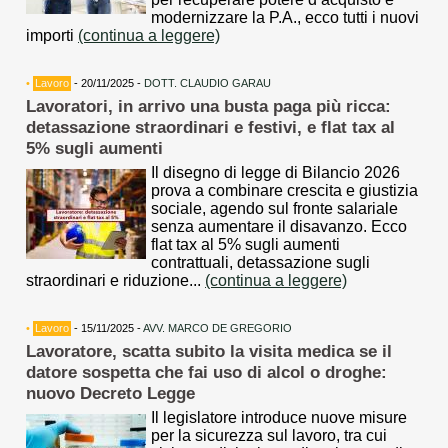
modernizzare la P.A., ecco tutti i nuovi
importi
(continua a leggere)
•
Lavoro
- 20/11/2025 -
DOTT. CLAUDIO GARAU
Lavoratori, in arrivo una busta paga più ricca:
detassazione straordinari e festivi, e flat tax al
5% sugli aumenti
Il disegno di legge di Bilancio 2026
prova a combinare crescita e giustizia
sociale, agendo sul fronte salariale
senza aumentare il disavanzo. Ecco
flat tax al 5% sugli aumenti
contrattuali, detassazione sugli
straordinari e riduzione...
(continua a leggere)
•
Lavoro
- 15/11/2025 -
AVV. MARCO DE GREGORIO
Lavoratore, scatta subito la visita medica se il
datore sospetta che fai uso di alcol o droghe:
nuovo Decreto Legge
Il legislatore introduce nuove misure
per la sicurezza sul lavoro, tra cui