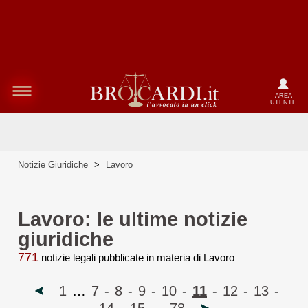
AREA
UTENTE
Notizie Giuridiche
>
Lavoro
Lavoro: le ultime notizie
giuridiche
771
notizie legali pubblicate in materia di Lavoro
1
…
7
-
8
-
9
-
10
-
11
-
12
-
13
-