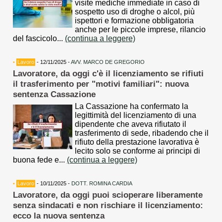
visite mediche immediate in caso di
sospetto uso di droghe o alcol, più
ispettori e formazione obbligatoria
anche per le piccole imprese, rilancio
del fascicolo...
(continua a leggere)
•
Lavoro
- 12/11/2025 -
AVV. MARCO DE GREGORIO
Lavoratore, da oggi c'è il licenziamento se rifiuti
il trasferimento per "motivi familiari": nuova
sentenza Cassazione
La Cassazione ha confermato la
legittimità del licenziamento di una
dipendente che aveva rifiutato il
trasferimento di sede, ribadendo che il
rifiuto della prestazione lavorativa è
lecito solo se conforme ai principi di
buona fede e...
(continua a leggere)
•
Lavoro
- 10/11/2025 -
DOTT. ROMINA CARDIA
Lavoratore, da oggi puoi scioperare liberamente
senza sindacati e non rischiare il licenziamento:
ecco la nuova sentenza