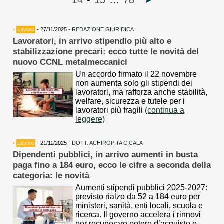
14
-
15
…
78
•
Lavoro
- 27/11/2025 -
REDAZIONE GIURIDICA
Lavoratori, in arrivo stipendio più alto e
stabilizzazione precari: ecco tutte le novità del
nuovo CCNL metalmeccanici
Un accordo firmato il 22 novembre
non aumenta solo gli stipendi dei
lavoratori, ma rafforza anche stabilità,
welfare, sicurezza e tutele per i
lavoratori più fragili
(continua a
leggere)
•
Lavoro
- 21/11/2025 -
DOTT. ACHIROPITA CICALA
Dipendenti pubblici, in arrivo aumenti in busta
paga fino a 184 euro, ecco le cifre a seconda della
categoria: le novità
Aumenti stipendi pubblici 2025-2027:
previsto rialzo da 52 a 184 euro per
ministeri, sanità, enti locali, scuola e
ricerca. Il governo accelera i rinnovi
per recuperare potere d’acquisto e