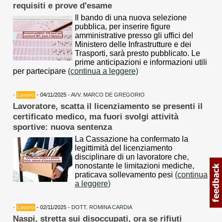
requisiti e prove d'esame
Il bando di una nuova selezione
pubblica, per inserire figure
amministrative presso gli uffici del
Ministero delle Infrastrutture e dei
Trasporti, sarà presto pubblicato. Le
prime anticipazioni e informazioni utili
per partecipare
(continua a leggere)
•
Lavoro
- 04/11/2025 -
AVV. MARCO DE GREGORIO
Lavoratore, scatta il licenziamento se presenti il
certificato medico, ma fuori svolgi attività
sportive: nuova sentenza
La Cassazione ha confermato la
legittimità del licenziamento
disciplinare di un lavoratore che,
nonostante le limitazioni mediche,
praticava sollevamento pesi
(continua
a leggere)
•
Lavoro
- 02/11/2025 -
DOTT. ROMINA CARDIA
Naspi, stretta sui disoccupati, ora se rifiuti