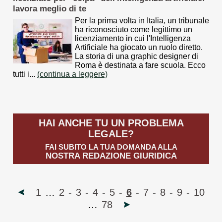
lavora meglio di te
Per la prima volta in Italia, un tribunale
ha riconosciuto come legittimo un
licenziamento in cui l'Intelligenza
Artificiale ha giocato un ruolo diretto.
La storia di una graphic designer di
Roma è destinata a fare scuola. Ecco
tutti i...
(continua a leggere)
HAI ANCHE TU UN PROBLEMA
LEGALE?
FAI SUBITO LA TUA DOMANDA ALLA
NOSTRA REDAZIONE GIURIDICA
1
…
2
-
3
-
4
-
5
-
6
-
7
-
8
-
9
-
10
…
78