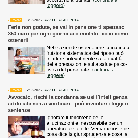
leggere)
•
Lavoro
- 13/03/2026 -
AVV. LILLA LAPERUTA
Ferie non godute, se vai in pensione ti spettano
350 euro per ogni giorno accumulato: ecco come
ottenerli
Nelle aziende ospedaliere la mancata
fruizione sistematica del riposo può
incidere notevolmente sulla qualità
delle prestazioni e sulla salute psico-
fisica del personale
(continua a
leggere)
•
Lavoro
- 12/03/2026 -
AVV. LILLA LAPERUTA
Avvocato, rischi la condanna se usi l'intelligenza
artificiale senza verificare: può inventarsi leggi e
sentenze
Ignorare il fenomeno delle
allucinazioni è inescusabile per un
operatore del diritto. Vediamo insieme
cosa dice la giurisprudenza e cosa la