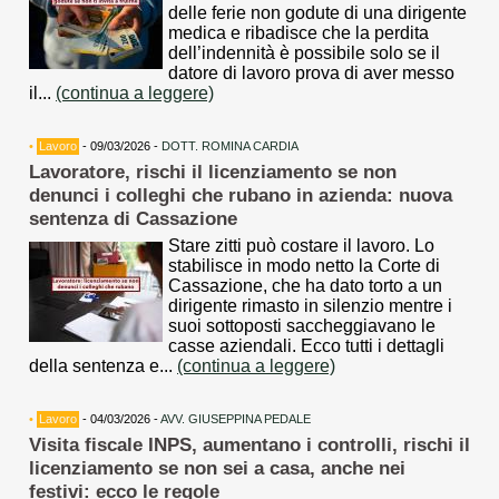
delle ferie non godute di una dirigente
medica e ribadisce che la perdita
dell’indennità è possibile solo se il
datore di lavoro prova di aver messo
il...
(continua a leggere)
•
Lavoro
- 09/03/2026 -
DOTT. ROMINA CARDIA
Lavoratore, rischi il licenziamento se non
denunci i colleghi che rubano in azienda: nuova
sentenza di Cassazione
Stare zitti può costare il lavoro. Lo
stabilisce in modo netto la Corte di
Cassazione, che ha dato torto a un
dirigente rimasto in silenzio mentre i
suoi sottoposti saccheggiavano le
casse aziendali. Ecco tutti i dettagli
della sentenza e...
(continua a leggere)
•
Lavoro
- 04/03/2026 -
AVV. GIUSEPPINA PEDALE
Visita fiscale INPS, aumentano i controlli, rischi il
licenziamento se non sei a casa, anche nei
festivi: ecco le regole