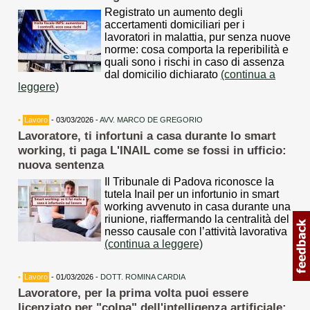
Registrato un aumento degli
accertamenti domiciliari per i
lavoratori in malattia, pur senza nuove
norme: cosa comporta la reperibilità e
quali sono i rischi in caso di assenza
dal domicilio dichiarato
(continua a
leggere)
•
Lavoro
- 03/03/2026 -
AVV. MARCO DE GREGORIO
Lavoratore, ti infortuni a casa durante lo smart
working, ti paga L'INAIL come se fossi in ufficio:
nuova sentenza
Il Tribunale di Padova riconosce la
tutela Inail per un infortunio in smart
working avvenuto in casa durante una
riunione, riaffermando la centralità del
nesso causale con l’attività lavorativa
(continua a leggere)
•
Lavoro
- 01/03/2026 -
DOTT. ROMINA CARDIA
Lavoratore, per la prima volta puoi essere
licenziato per "colpa" dell'intelligenza artificiale: