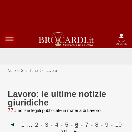
AREA
UTENTE
Notizie Giuridiche
>
Lavoro
Lavoro: le ultime notizie
giuridiche
771
notizie legali pubblicate in materia di Lavoro
1
…
2
-
3
-
4
-
5
-
6
-
7
-
8
-
9
-
10