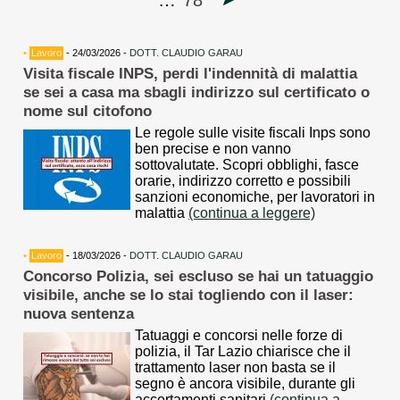
…
78
•
Lavoro
- 24/03/2026 -
DOTT. CLAUDIO GARAU
Visita fiscale INPS, perdi l'indennità di malattia
se sei a casa ma sbagli indirizzo sul certificato o
nome sul citofono
Le regole sulle visite fiscali Inps sono
ben precise e non vanno
sottovalutate. Scopri obblighi, fasce
orarie, indirizzo corretto e possibili
sanzioni economiche, per lavoratori in
malattia
(continua a leggere)
•
Lavoro
- 18/03/2026 -
DOTT. CLAUDIO GARAU
Concorso Polizia, sei escluso se hai un tatuaggio
visibile, anche se lo stai togliendo con il laser:
nuova sentenza
Tatuaggi e concorsi nelle forze di
polizia, il Tar Lazio chiarisce che il
trattamento laser non basta se il
segno è ancora visibile, durante gli
accertamenti sanitari
(continua a