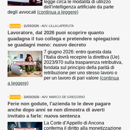
legge circa le modalità di utilizzo
dell'intelligenza artificiale da parte
degli avvocati
(continua a leggere)
•
Lavoro
- 11/03/2026 -
AVV. LILLA LAPERUTA
Lavoratore, dal 2026 puoi scoprire quanto
guadagna il tuo collega e pretendere spiegazioni
se guadagni meno: nuovo decreto
7 giugno 2026: entro questa data
l’Italia dovrà recepire la direttiva (Ue)
2023/970 sulla trasparenza retributiva,
fondata sul principio della parità di
retribuzione per uno stesso lavoro o
per un lavoro di pari valore
(continua
a leggere)
•
Lavoro
- 10/03/2026 -
AVV. MARCO DE GREGORIO
Ferie non godute, l'azienda te le deve pagare
anche dopo anni se non dimostra di averti
invitato a farle: nuova sentenza
La Corte d’Appello di Ancona
conferma il diritto alla monetizzazione