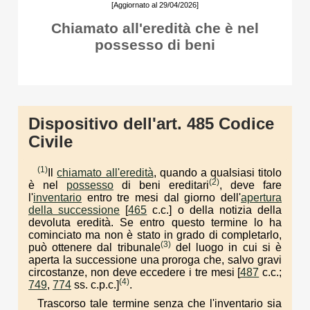
[Aggiornato al 29/04/2026]
Chiamato all'eredità che è nel
possesso di beni
Dispositivo dell'art. 485 Codice
Civile
(1)
Il
chiamato all'eredità
, quando a qualsiasi titolo
(2)
è nel
possesso
di beni ereditari
, deve fare
l'
inventario
entro tre mesi dal giorno dell'
apertura
della successione
[
465
c.c.] o della notizia della
devoluta eredità. Se entro questo termine lo ha
cominciato ma non è stato in grado di completarlo,
(3)
può ottenere dal tribunale
del luogo in cui si è
aperta la successione una proroga che, salvo gravi
circostanze, non deve eccedere i tre mesi [
487
c.c.;
(4)
749
,
774
ss. c.p.c.]
.
Trascorso tale termine senza che l'inventario sia