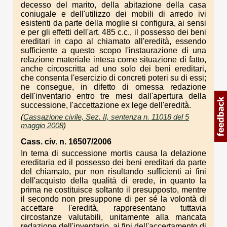
decesso del marito, della abitazione della casa
coniugale e dell'utilizzo dei mobili di arredo ivi
esistenti da parte della moglie si configura, ai sensi
e per gli effetti dell'art. 485 c.c., il possesso dei beni
ereditari in capo al chiamato all'eredità, essendo
sufficiente a questo scopo l'instaurazione di una
relazione materiale intesa come situazione di fatto,
anche circoscritta ad uno solo dei beni ereditari,
che consenta l'esercizio di concreti poteri su di essi;
ne consegue, in difetto di omessa redazione
dell'inventario entro tre mesi dall'apertura della
successione, l'accettazione ex lege dell'eredità.
(
Cassazione civile, Sez. II, sentenza n. 11018 del 5
maggio 2008
)
Cass. civ. n. 16507/2006
In tema di successione mortis causa la delazione
ereditaria ed il possesso dei beni ereditari da parte
del chiamato, pur non risultando sufficienti ai fini
dell'acquisto della qualità di erede, in quanto la
prima ne costituisce soltanto il presupposto, mentre
il secondo non presuppone di per sé la volontà di
accettare l'eredità, rappresentano tuttavia
circostanze valutabili, unitamente alla mancata
redazione dell'inventario, ai fini dell'accertamento di