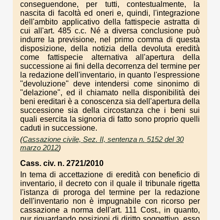
conseguendone, per tutti, contestualmente, la
nascita di facoltà ed oneri e, quindi, l'integrazione
dell'ambito applicativo della fattispecie astratta di
cui all'art. 485 c.c. Né a diversa conclusione può
indurre la previsione, nel primo comma di questa
disposizione, della notizia della devoluta eredità
come fattispecie alternativa all'apertura della
successione ai fini della decorrenza del termine per
la redazione dell'inventario, in quanto l'espressione
"devoluzione" deve intendersi come sinonimo di
"delazione", ed il chiamato nella disponibilità dei
beni ereditari è a conoscenza sia dell'apertura della
successione sia della circostanza che i beni sui
quali esercita la signoria di fatto sono proprio quelli
caduti in successione.
(
Cassazione civile, Sez. II, sentenza n. 5152 del 30
marzo 2012
)
Cass. civ. n. 2721/2010
In tema di accettazione di eredità con beneficio di
inventario, il decreto con il quale il tribunale rigetta
l'istanza di proroga del termine per la redazione
dell'inventario non è impugnabile con ricorso per
cassazione a norma dell'art. 111 Cost., in quanto,
pur riguardando posizioni di diritto soggettivo, esso