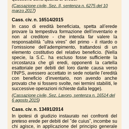
(
Cassazione civile, Sez. II, sentenza n. 6275 del 10
marzo 2017
)
Cass. civ. n. 16514/2015
In caso di eredità beneficiata, spetta all'erede
provare la tempestiva formazione dell'inventario e
non al creditore - che intenda far valere la
responsabilità "ultra vires" del primo - il ritardo o
l'omissione dell'adempimento, trattandosi di un
elemento costitutivo del relativo beneficio. (Nella
specie, la S.C. ha escluso fosse sufficiente la
circostanza che gli eredi, opponenti la cartella
esattoriale per debiti del loro dante causa verso
l'INPS, avessero accettato in sede notarile l'eredità
con beneficio d'inventario, non avendo anche
provato che si fossero svolte, nei termini stabiliti, le
successive operazioni richieste dalla legge).
(
Cassazione civile, Sez. Lavoro, sentenza n. 16514 del
6 agosto 2015
)
Cass. civ. n. 13491/2014
In ipotesi di giudizio instaurato nei confronti del
preteso erede per debiti del "de cuius", incombe su
chi agisce, in applicazione del principio generale