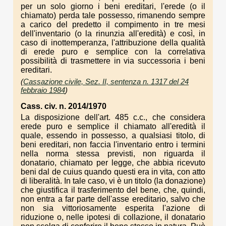
per un solo giorno i beni ereditari, l'erede (o il
chiamato) perda tale possesso, rimanendo sempre
a carico del predetto il compimento in tre mesi
dell'inventario (o la rinunzia all'eredità) e così, in
caso di inottemperanza, l'attribuzione della qualità
di erede puro e semplice con la correlativa
possibilità di trasmettere in via successoria i beni
ereditari.
(
Cassazione civile, Sez. II, sentenza n. 1317 del 24
febbraio 1984
)
Cass. civ. n. 2014/1970
La disposizione dell'art. 485 c.c., che considera
erede puro e semplice il chiamato all'eredità il
quale, essendo in possesso, a qualsiasi titolo, di
beni ereditari, non faccia l'inventario entro i termini
nella norma stessa previsti, non riguarda il
donatario, chiamato per legge, che abbia ricevuto
beni dal de cuius quando questi era in vita, con atto
di liberalità. In tale caso, vi è un titolo (la donazione)
che giustifica il trasferimento del bene, che, quindi,
non entra a far parte dell'asse ereditario, salvo che
non sia vittoriosamente esperita l'azione di
riduzione o, nelle ipotesi di collazione, il donatario