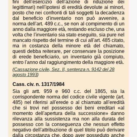
fini dell'esercizio dell'azione di riduzione dei
legittimari) nell'ipotesi di eredità devolute ai minori,
posto che nei confronti di tali soggetti la decadenza
dal beneficio d'inventario non può avvenire, a
norma dell'art. 489 c.c., se non al compimento di un
anno dalla maggiore età, restando escluso che, una
volta che l'inventario sia stato eseguito, sia pure nel
mancato rispetto del termine di cui all'art. 485 citato,
ma in costanza della minore età del chiamato,
questi debba reiterare, per conservare la posizione
di erede beneficiario, un inventario già compiuto,
entro l'anno dal raggiungimento della maggiore età.
(
Cassazione civile, Sez. II, sentenza n. 9142 del 28
agosto 1993
)
Cass. civ. n. 1317/1984
Sia gli artt. 959 e 960 c.c. del 1865, sia la
corrispondente norma del codice civile vigente (art.
485) nel riferirsi all'erede o al chiamato all'eredità
che si trovi nel possesso dei beni ereditari «al
momento dell'apertura della successione» danno
rilevanza alla sussistenza ma non alla durata del
possesso con la conseguenza che nessun effetto
negativo dell'attribuzione di quel titolo può derivare
dalla circostanza che, dopo aver posseduto anche