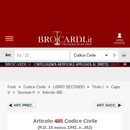
AREA
UTENTE
Art.
Fonti
>
Codice Civile
>
LIBRO SECONDO
>
Titolo I
>
Capo
V
>
Sezione II
>
Articolo 485
ART.
PREC.
ART.
SUCC.
Articolo
485
Codice Civile
(R.D. 16 marzo 1942, n. 262)