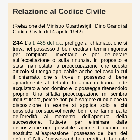
Relazione al Codice Civile
(Relazione del Ministro Guardasigilli Dino Grandi al
Codice Civile del 4 aprile 1942)
244
L'
art. 485 del c.c.
prefigge al chiamato, che si
trova nel possesso di beni ereditari, termini rigorosi
per compilare l'inventario e per deliberare
sull'accettazione o sulla rinunzia. In proposito è
stata manifestata la preoccupazione che questo
articolo si ritenga applicabile anche nel caso in cui
il chiamato, che si trova in possesso di bene
appartenente al defunto, lo abbia in buona fede
acquistato a non domino e lo possegga ritenendolo
proprio. Una siffatta preoccupazione mi sembra
ingiustificata, poiché non può sorgere dubbio che la
disposizione in esame si applica solo a chi
possieda consapevolmente beni che fanno parte
dell'eredità al momento dell'apertura della
successione. Tuttavia, per eliminare dalla
disposizione ogni possibile ragione di dubbio, ho
sostituito all'espressione "possesso dei beni del
defunto" l'altra "possesso di beni ereditari!, la quale