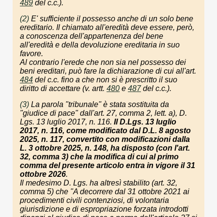
489
del c.c.).
(2)
E' sufficiente il possesso anche di un solo bene
ereditario. Il chiamato all'eredità deve essere, però,
a conoscenza dell'appartenenza del bene
all'eredità e della devoluzione ereditaria in suo
favore.
Al contrario l'erede che non sia nel possesso dei
beni ereditari, può fare la dichiarazione di cui all'art.
484
del c.c. fino a che non si è prescritto il suo
diritto di accettare (v. artt.
480
e
487
del c.c.).
(3)
La parola "tribunale" è stata sostituita da
"giudice di pace" dall'art. 27, comma 2, lett. a), D.
Lgs. 13 luglio 2017, n. 116.
Il D.Lgs. 13 luglio
2017, n. 116, come modificato dal D.L. 8 agosto
2025, n. 117, convertito con modificazioni dalla
L. 3 ottobre 2025, n. 148, ha disposto (con l'art.
32, comma 3) che la modifica di cui al primo
comma del presente articolo entra in vigore il 31
ottobre 2026
.
Il medesimo D. Lgs. ha altresì stabilito (art. 32,
comma 5) che "
A decorrere dal 31 ottobre 2021 ai
procedimenti civili contenziosi, di volontaria
giurisdizione e di espropriazione forzata introdotti