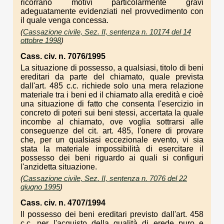
ricorrano motivi particolarmente gravi
adeguatamente evidenziati nel provvedimento con
il quale venga concessa.
(
Cassazione civile, Sez. II, sentenza n. 10174 del 14
ottobre 1998
)
Cass. civ. n. 7076/1995
La situazione di possesso, a qualsiasi, titolo di beni
ereditari da parte del chiamato, quale prevista
dall'art. 485 c.c. richiede solo una mera relazione
materiale tra i beni ed il chiamato alla eredità e cioè
una situazione di fatto che consenta l'esercizio in
concreto di poteri sui beni stessi, accertata la quale
incombe al chiamato, ove voglia sottrarsi alle
conseguenze del cit. art. 485, l'onere di provare
che, per un qualsiasi eccezionale evento, vi sia
stata la materiale impossibilità di esercitare il
possesso dei beni riguardo ai quali si configuri
l'anzidetta situazione.
(
Cassazione civile, Sez. II, sentenza n. 7076 del 22
giugno 1995
)
Cass. civ. n. 4707/1994
Il possesso dei beni ereditari previsto dall'art. 458
c.c. per l'acquisto della qualità di erede puro e