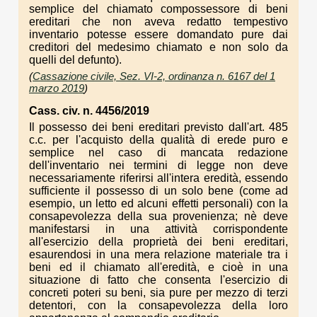
semplice del chiamato compossessore di beni
ereditari che non aveva redatto tempestivo
inventario potesse essere domandato pure dai
creditori del medesimo chiamato e non solo da
quelli del defunto).
(
Cassazione civile, Sez. VI-2, ordinanza n. 6167 del 1
marzo 2019
)
Cass. civ. n. 4456/2019
Il possesso dei beni ereditari previsto dall'art. 485
c.c. per l'acquisto della qualità di erede puro e
semplice nel caso di mancata redazione
dell'inventario nei termini di legge non deve
necessariamente riferirsi all'intera eredità, essendo
sufficiente il possesso di un solo bene (come ad
esempio, un letto ed alcuni effetti personali) con la
consapevolezza della sua provenienza; nè deve
manifestarsi in una attività corrispondente
all'esercizio della proprietà dei beni ereditari,
esaurendosi in una mera relazione materiale tra i
beni ed il chiamato all'eredità, e cioè in una
situazione di fatto che consenta l'esercizio di
concreti poteri su beni, sia pure per mezzo di terzi
detentori, con la consapevolezza della loro