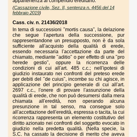
appartenenza al compendio ereditario.
(
Cassazione civile, Sez. II, sentenza n. 4456 del 14
febbraio 2019
)
Cass. civ. n. 21436/2018
In tema di successioni "mortis causa", la delazione
che segue l'apertura della successione, pur
rappresentandone un presupposto, non è da sola
sufficiente all'acquisto della qualità di erede,
essendo necessaria l'accettazione da parte del
chiamato, mediante "aditio" o per effetto di una "pro
herede gestio", oppure la ricorrenza delle
condizioni di cui all'art. 485 c.c.; nell'ipotesi di
giudizio instaurato nei confronti del preteso erede
per debiti del "de cuius", incombe su chi agisce, in
applicazione del principio generale di cui all'art.
2697 c.c., l'onere di provare l'assunzione della
qualità di erede, che non può desumersi dalla mera
chiamata all'eredità, non operando alcuna
presunzione in tal senso, ma consegue solo
all'accettazione dell'eredità, espressa o tacita, la cui
ricorrenza rappresenta un elemento costitutivo del
diritto azionato nei confronti del soggetto evocato in
giudizio nella predetta qualità. (Nella specie, la
S.C. ha cassato la decisione di merito che aveva