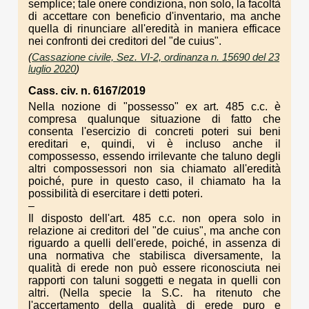
semplice; tale onere condiziona, non solo, la facoltà
di accettare con beneficio d'inventario, ma anche
quella di rinunciare all'eredità in maniera efficace
nei confronti dei creditori del "de cuius".
(
Cassazione civile, Sez. VI-2, ordinanza n. 15690 del 23
luglio 2020
)
Cass. civ. n. 6167/2019
Nella nozione di "possesso" ex art. 485 c.c. è
compresa qualunque situazione di fatto che
consenta l'esercizio di concreti poteri sui beni
ereditari e, quindi, vi è incluso anche il
compossesso, essendo irrilevante che taluno degli
altri compossessori non sia chiamato all'eredità
poiché, pure in questo caso, il chiamato ha la
possibilità di esercitare i detti poteri.
–
Il disposto dell'art. 485 c.c. non opera solo in
relazione ai creditori del "de cuius", ma anche con
riguardo a quelli dell'erede, poiché, in assenza di
una normativa che stabilisca diversamente, la
qualità di erede non può essere riconosciuta nei
rapporti con taluni soggetti e negata in quelli con
altri. (Nella specie la S.C. ha ritenuto che
l'accertamento della qualità di erede puro e