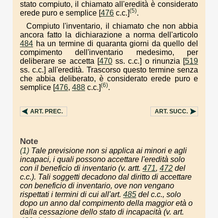
stato compiuto, il chiamato all'eredità è considerato
(5)
erede puro e semplice [
476
c.c.]
.
Compiuto l'inventario, il chiamato che non abbia
ancora fatto la dichiarazione a norma dell'articolo
484
ha un termine di quaranta giorni da quello del
compimento dell'inventario medesimo, per
deliberare se accetta [
470
ss. c.c.] o rinunzia [
519
ss. c.c.] all'eredità. Trascorso questo termine senza
che abbia deliberato, è considerato erede puro e
(6)
semplice [
476
,
488
c.c.]
.
ART.
PREC.
ART.
SUCC.
Note
(1)
Tale previsione non si applica ai minori e agli
incapaci, i quali possono accettare l'eredità solo
con il beneficio di inventario (v. artt.
471
,
472
del
c.c.). Tali soggetti decadono dal diritto di accettare
con beneficio di inventario, ove non vengano
rispettati i termini di cui all'art.
485
del c.c., solo
dopo un anno dal compimento della maggior età o
dalla cessazione dello stato di incapacità (v. art.