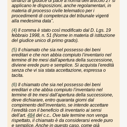
dinanzi al giudice di pace a norma dell'articolo 27 si
applicano le disposizioni, anche regolamentari, in
materia di processo civile telematico per i
procedimenti di competenza del tribunale vigenti
alla medesima data
".
(4)
Il comma è stato così modificato dal D. Lgs. 19
febbraio 1998, n. 51 (
Norme in materia di istituzione
del giudice unico di primo grado
).
(5)
Il chiamato che sia nel possesso dei beni
ereditari e che non abbia compiuto l'inventario nel
termine di tre mesi dall'apertura della successione,
diviene erede puro e semplice. Si acquista l'eredità
senza che vi sia stata accettazione, espressa o
tacita.
(6)
Il chiamato che sia nel possesso dei beni
ereditari e che abbia compiuto l'inventario nel
termine di tre mesi dall'apertura della successione,
deve dichiarare, entro quaranta giorni dal
compimento dell'inventario, se intende accettare
l'eredità con il beneficio di inventario ai sensi
dell'art.
484
del c.c.. Ove tale termine non venga
rispettato, il chiamato è da considerarsi erede puro
e semplice. Anche in questo caso, come già