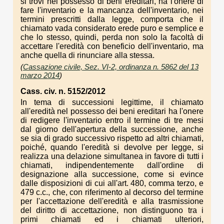
si trovi nel possesso di beni ereditari, ha l'onere di
fare l'inventario e la mancanza dell'inventario, nei
termini prescritti dalla legge, comporta che il
chiamato vada considerato erede puro e semplice e
che lo stesso, quindi, perda non solo la facoltà di
accettare l'eredità con beneficio dell'inventario, ma
anche quella di rinunciare alla stessa.
(
Cassazione civile, Sez. VI-2, ordinanza n. 5862 del 13
marzo 2014
)
Cass. civ. n. 5152/2012
In tema di successioni legittime, il chiamato
all'eredità nel possesso dei beni ereditari ha l'onere
di redigere l'inventario entro il termine di tre mesi
dal giorno dell'apertura della successione, anche
se sia di grado successivo rispetto ad altri chiamati,
poiché, quando l'eredità si devolve per legge, si
realizza una delazione simultanea in favore di tutti i
chiamati, indipendentemente dall'ordine di
designazione alla successione, come si evince
dalle disposizioni di cui all'art. 480, comma terzo, e
479 c.c., che, con riferimento al decorso del termine
per l'accettazione dell'eredità e alla trasmissione
del diritto di accettazione, non distinguono tra i
primi chiamati ed i chiamati ulteriori,