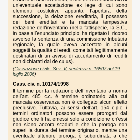
un'eventuale accettazione ex lege di cui sono
elementi costitutivi, appunto, l'apertura della
successione, la delazione ereditaria, il possesso
dei beni ereditari e la mancata tempestiva
redazione dell'inventario (nella fattispecie, la S.C.,
in base all'enunciato principio, ha rigettato il ricorso
avverso la sentenza di una commissione tributaria
regionale, la quale aveva accertato in alcuni
soggetti la qualità di eredi, come tali legittimamente
destinatari di un avviso di accertamento di redditi
non dichiarati dal de cuius).
(
Cassazione civile, Sez. V, sentenza n. 16507 del 19
luglio 2006
)
Cass. civ. n. 10174/1998
Il termine per la redazione dell'inventario a norma
dell'art. 485 c.c. è termine ordinatorio alla cui
mancata osservanza non è collegato alcun effetto
preclusivo. Tuttavia, ai sensi dell'art. 154 c.p.c. i
termini ordinatori possono essere prorogati dal
giudice che li ha emessi solo a condizione ch'essi
non siano ancora scaduti e che la proroga non
superi la durata del termine originario, mentre una
eventuale ulteriore proroga è subordinata a che