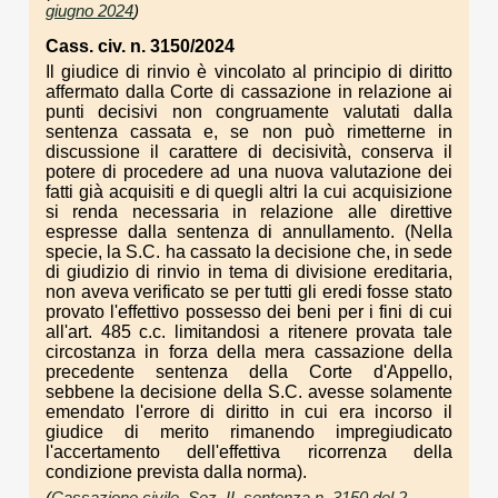
giugno 2024
)
Cass. civ. n. 3150/2024
Il giudice di rinvio è vincolato al principio di diritto
affermato dalla Corte di cassazione in relazione ai
punti decisivi non congruamente valutati dalla
sentenza cassata e, se non può rimetterne in
discussione il carattere di decisività, conserva il
potere di procedere ad una nuova valutazione dei
fatti già acquisiti e di quegli altri la cui acquisizione
si renda necessaria in relazione alle direttive
espresse dalla sentenza di annullamento. (Nella
specie, la S.C. ha cassato la decisione che, in sede
di giudizio di rinvio in tema di divisione ereditaria,
non aveva verificato se per tutti gli eredi fosse stato
provato l'effettivo possesso dei beni per i fini di cui
all'art. 485 c.c. limitandosi a ritenere provata tale
circostanza in forza della mera cassazione della
precedente sentenza della Corte d'Appello,
sebbene la decisione della S.C. avesse solamente
emendato l'errore di diritto in cui era incorso il
giudice di merito rimanendo impregiudicato
l'accertamento dell'effettiva ricorrenza della
condizione prevista dalla norma).
(
Cassazione civile, Sez. II, sentenza n. 3150 del 2