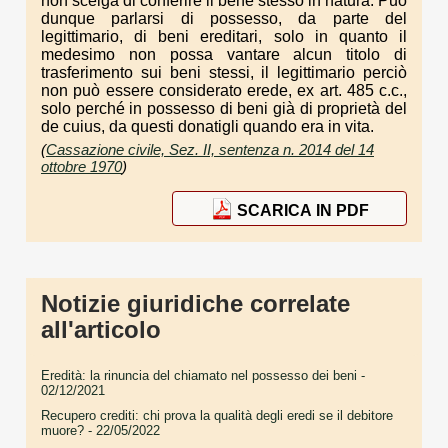
non scelga di conferire il bene stesso in natura. Può
dunque parlarsi di possesso, da parte del
legittimario, di beni ereditari, solo in quanto il
medesimo non possa vantare alcun titolo di
trasferimento sui beni stessi, il legittimario perciò
non può essere considerato erede, ex art. 485 c.c.,
solo perché in possesso di beni già di proprietà del
de cuius, da questi donatigli quando era in vita.
(
Cassazione civile, Sez. II, sentenza n. 2014 del 14
ottobre 1970
)
SCARICA IN PDF
Notizie giuridiche correlate
all'articolo
Eredità: la rinuncia del chiamato nel possesso dei beni
-
02/12/2021
Recupero crediti: chi prova la qualità degli eredi se il debitore
muore?
- 22/05/2022