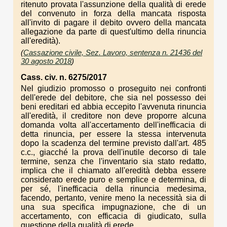
ritenuto provata l'assunzione della qualità di erede
del convenuto in forza della mancata risposta
all'invito di pagare il debito ovvero della mancata
allegazione da parte di quest'ultimo della rinuncia
all'eredità).
(
Cassazione civile, Sez. Lavoro, sentenza n. 21436 del
30 agosto 2018
)
Cass. civ. n. 6275/2017
Nel giudizio promosso o proseguito nei confronti
dell'erede del debitore, che sia nel possesso dei
beni ereditari ed abbia eccepito l'avvenuta rinuncia
all'eredità, il creditore non deve proporre alcuna
domanda volta all'accertamento dell'inefficacia di
detta rinuncia, per essere la stessa intervenuta
dopo la scadenza del termine previsto dall'art. 485
c.c., giacché la prova dell'inutile decorso di tale
termine, senza che l'inventario sia stato redatto,
implica che il chiamato all'eredità debba essere
considerato erede puro e semplice e determina, di
per sé, l'inefficacia della rinuncia medesima,
facendo, pertanto, venire meno la necessità sia di
una sua specifica impugnazione, che di un
accertamento, con efficacia di giudicato, sulla
questione della qualità di erede.