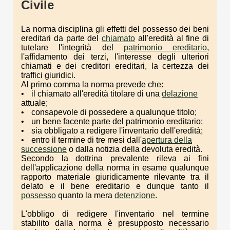
Civile
La norma disciplina gli effetti del possesso dei beni
ereditari da parte del
chiamato
all'eredità al fine di
tutelare l'integrità del
patrimonio ereditario
,
l'affidamento dei terzi, l'interesse degli ulteriori
chiamati e dei creditori ereditari, la certezza dei
traffici giuridici.
Al primo comma la norma prevede che:
il chiamato all'eredità titolare di una
delazione
attuale;
consapevole di possedere a qualunque titolo;
un bene facente parte del patrimonio ereditario;
sia obbligato a redigere l'inventario dell'eredità;
entro il termine di tre mesi dall'
apertura della
successione
o dalla notizia della devoluta eredità.
Secondo la dottrina prevalente rileva ai fini
dell'applicazione della norma in esame qualunque
rapporto materiale giuridicamente rilevante tra il
delato e il bene ereditario e dunque tanto il
possesso
quanto la mera
detenzione
.
L'obbligo di redigere l'inventario nel termine
stabilito dalla norma è presupposto necessario