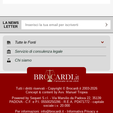
LA NEWS
LETTER
Tutte le Fonti
Servizio di consulenza legale
Chi siamo
Tutti i diritti riservati - Copyright © Brocardi.it 2003-2026
Concept & content by
Avv. Manuel Tropea
Powered by Sequeri S.r.l. - Via Marsilio da Padova 22, 35139
PADOVA - C.F. e P.I. 05500250286 - R.E.A. PD471772 - capitale
sociale i.v. 20.000
Per informazioni:
info@brocardi.it
-
Informativa Privacy
e