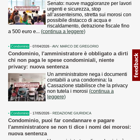
Senato: nuove maggioranze per lavori
urgenti e sicurezza, stop
all’assenteismo, stretta sui morosi con
possibile distacco di acqua e
riscaldamento, detrazione fiscale fino
a 500 euro e...
(continua a leggere)
•
Condominio
- 07/04/2026 -
AVV. MARCO DE GREGORIO
Condominio, l'amministratore è obbligato a dirti
chi non paga le spese condominiali, niente
privacy: nuova sentenza
Un amministratore nega i documenti
contabili a una condomina: la
Cassazione stabilisce che la privacy
non tutela i morosi
(continua a
leggere)
•
Condominio
- 17/05/2026 -
REDAZIONE GIURIDICA
Condominio, puoi far condannare e pagare
l'amministratore se non ti dice i nomi dei morosi:
nuova sentenza