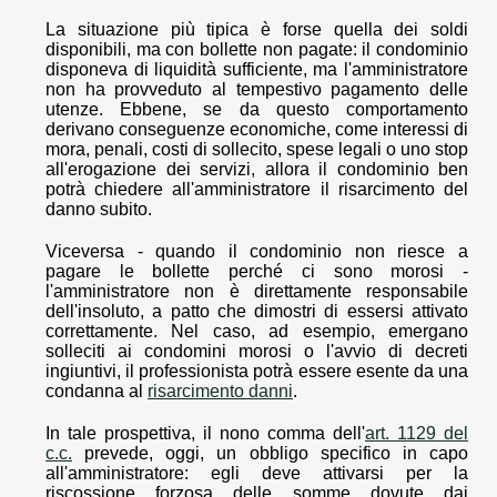
La situazione più tipica è forse quella dei soldi
disponibili, ma con bollette non pagate: il condominio
disponeva di liquidità sufficiente, ma l'amministratore
non ha provveduto al tempestivo pagamento delle
utenze. Ebbene, se da questo comportamento
derivano conseguenze economiche, come interessi di
mora, penali, costi di sollecito, spese legali o uno stop
all'erogazione dei servizi, allora il condominio ben
potrà chiedere all'amministratore il risarcimento del
danno subito.
Viceversa - quando il condominio non riesce a
pagare le bollette perché ci sono morosi -
l'amministratore non è direttamente responsabile
dell'insoluto, a patto che dimostri di essersi attivato
correttamente. Nel caso, ad esempio, emergano
solleciti ai condomini morosi o l'avvio di decreti
ingiuntivi, il professionista potrà essere esente da una
condanna al
risarcimento danni
.
In tale prospettiva, il nono comma dell'
art. 1129 del
c.c.
prevede, oggi, un obbligo specifico in capo
all'amministratore: egli deve attivarsi per la
riscossione forzosa delle somme dovute dai