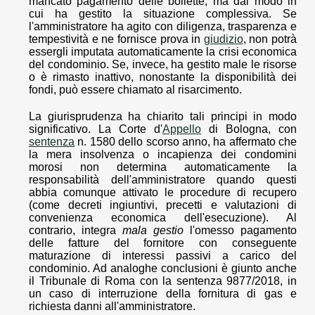
mancato pagamento delle bollette, ma dal modo in
cui ha gestito la situazione complessiva. Se
l'amministratore ha agito con diligenza, trasparenza e
tempestività e ne fornisce prova in
giudizio
, non potrà
essergli imputata automaticamente la crisi economica
del condominio. Se, invece, ha gestito male le risorse
o è rimasto inattivo, nonostante la disponibilità dei
fondi, può essere chiamato al risarcimento.
La giurisprudenza ha chiarito tali principi in modo
significativo. La Corte d'
Appello
di Bologna, con
sentenza
n. 1580 dello scorso anno, ha affermato che
la mera insolvenza o incapienza dei condomini
morosi non determina automaticamente la
responsabilità dell'amministratore quando questi
abbia comunque attivato le procedure di recupero
(come decreti ingiuntivi, precetti e valutazioni di
convenienza economica dell'esecuzione). Al
contrario, integra
mala gestio
l'omesso pagamento
delle fatture del fornitore con conseguente
maturazione di interessi passivi a carico del
condominio. Ad analoghe conclusioni è giunto anche
il Tribunale di Roma con la sentenza 9877/2018, in
un caso di interruzione della fornitura di gas e
richiesta danni all'amministratore.