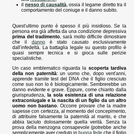
il
nesso di causalità
, ossia il legame diretto tra il
comportamento del coniuge e il danno subito.
Quest'ultimo punto è spesso il più insidioso. Se la
persona era già affetta da una condizione depressiva
prima del tradimento
, sarà molto difficile dimostrare
che il
danno
è stato causato esclusivamente
dall'infedeltà. La battaglia legale su questo profilo è
quasi sempre tecnica e si gioca sulle perizie
specialistiche.
Un caso emblematico riguarda la
scoperta tardiva
della non paternità
: un uomo che, dopo vent'anni,
apprende tramite test del DNA che il figlio cresciuto
come suo non lo è biologicamente. Sembrerebbe un
danno evidente e grave. Eppure, come chiarito dalla
giurisprudenza,
la sola esistenza di una relazione
extraconiugale e la nascita di un figlio da un altro
uomo non bastano
. Occorre provare che la madre
sapesse con certezza, al momento del concepimento,
di attribuire falsamente la paternità al marito, e che
abbia taciuto dolosamente quella verità. Senza la
prova della menzogna consapevole (potrebbe anche
semplicemente aver creduto in
buona fede
che il figlio