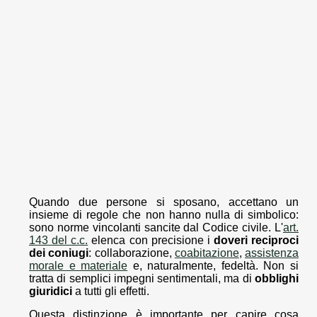
Quando due persone si sposano, accettano un
insieme di regole che non hanno nulla di simbolico:
sono norme vincolanti sancite dal Codice civile. L'
art.
143 del c.c.
elenca con precisione i
doveri reciproci
dei coniugi
: collaborazione,
coabitazione
,
assistenza
morale e materiale
e, naturalmente, fedeltà. Non si
tratta di semplici impegni sentimentali, ma di
obblighi
giuridici
a tutti gli effetti.
Questa distinzione è importante per capire cosa