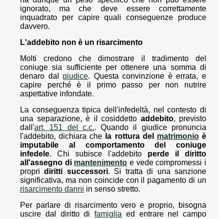
ignorato, ma che deve essere correttamente
inquadrato per capire quali conseguenze produce
davvero.
L'addebito non è un risarcimento
Molti credono che dimostrare il tradimento del
coniuge sia sufficiente per ottenere una somma di
denaro dal
giudice
. Questa convinzione è errata, e
capire perché è il primo passo per non nutrire
aspettative infondate.
La conseguenza tipica dell'infedeltà, nel contesto di
una separazione, è il cosiddetto
addebito
, previsto
dall'
art. 151 del c.c.
. Quando il giudice pronuncia
l'addebito, dichiara che
la rottura del
matrimonio
è
imputabile al comportamento del coniuge
infedele
. Chi subisce l'addebito
perde il diritto
all'assegno di
mantenimento
e vede compromessi i
propri
diritti successori
. Si tratta di una sanzione
significativa, ma non coincide con il pagamento di un
risarcimento danni
in senso stretto.
Per parlare di risarcimento vero e proprio, bisogna
uscire dal diritto di
famiglia
ed entrare nel campo