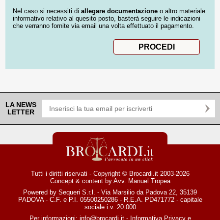
Nel caso si necessiti di
allegare documentazione
o altro materiale
informativo relativo al quesito posto, basterà seguire le indicazioni
che verranno fornite via email una volta effettuato il pagamento.
LA NEWS
LETTER
Tutti i diritti riservati - Copyright © Brocardi.it 2003-2026
Concept & content by
Avv. Manuel Tropea
Powered by Sequeri S.r.l. - Via Marsilio da Padova 22, 35139
PADOVA - C.F. e P.I. 05500250286 - R.E.A. PD471772 - capitale
sociale i.v. 20.000
Per informazioni:
info@brocardi.it
-
Informativa Privacy
e