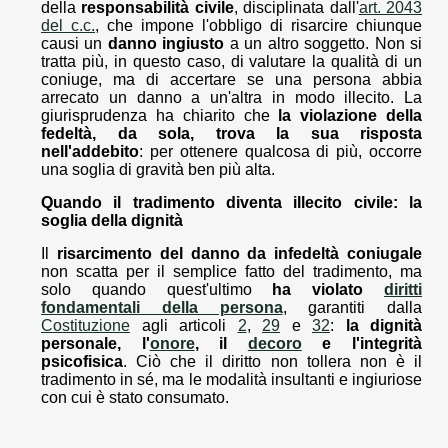
della
responsabilità civile
, disciplinata dall'
art. 2043
del c.c.
, che impone l'obbligo di risarcire chiunque
causi un
danno ingiusto
a un altro soggetto. Non si
tratta più, in questo caso, di valutare la qualità di un
coniuge, ma di accertare se una persona abbia
arrecato un danno a un'altra in modo illecito. La
giurisprudenza ha chiarito che
la violazione della
fedeltà, da sola, trova la sua risposta
nell'addebito
: per ottenere qualcosa di più, occorre
una soglia di gravità ben più alta.
Quando il tradimento diventa illecito civile: la
soglia della dignità
Il
risarcimento del danno da infedeltà coniugale
non scatta per il semplice fatto del tradimento, ma
solo quando quest'ultimo
ha violato
diritti
fondamentali della persona
, garantiti dalla
Costituzione
agli articoli
2
,
29
e
32
:
la dignità
personale, l'
onore
, il
decoro
e l'integrità
psicofisica
. Ciò che il diritto non tollera non è il
tradimento in sé, ma le modalità insultanti e ingiuriose
con cui è stato consumato.