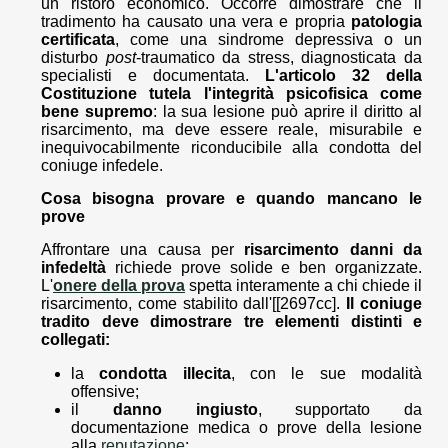
un ristoro economico. Occorre dimostrare che il
tradimento ha causato una vera e propria
patologia
certificata
, come una sindrome depressiva o un
disturbo
post
-traumatico da stress, diagnosticata da
specialisti e documentata.
L'articolo 32 della
Costituzione tutela l'integrità psicofisica come
bene supremo
: la sua lesione può aprire il diritto al
risarcimento, ma deve essere reale, misurabile e
inequivocabilmente riconducibile alla condotta del
coniuge infedele.
Cosa bisogna provare e quando mancano le
prove
Affrontare una causa per
risarcimento danni da
infedeltà
richiede prove solide e ben organizzate.
L'
onere della prova
spetta interamente a chi chiede il
risarcimento, come stabilito dall'[[2697cc].
Il coniuge
tradito deve dimostrare tre elementi distinti e
collegati:
la
condotta illecita
, con le sue modalità
offensive;
il
danno ingiusto
, supportato da
documentazione medica o prove della lesione
alla
reputazione
;