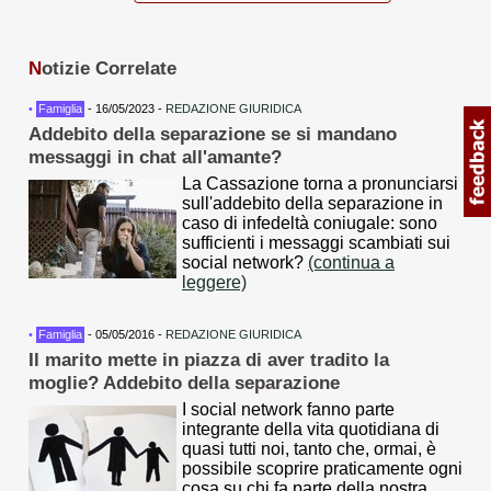
N
otizie Correlate
•
Famiglia
- 16/05/2023 -
REDAZIONE GIURIDICA
Addebito della separazione se si mandano
messaggi in chat all'amante?
La Cassazione torna a pronunciarsi
sull'addebito della separazione in
caso di infedeltà coniugale: sono
sufficienti i messaggi scambiati sui
social network?
(continua a
leggere)
•
Famiglia
- 05/05/2016 -
REDAZIONE GIURIDICA
Il marito mette in piazza di aver tradito la
moglie? Addebito della separazione
I social network fanno parte
integrante della vita quotidiana di
quasi tutti noi, tanto che, ormai, è
possibile scoprire praticamente ogni
cosa su chi fa parte della nostra