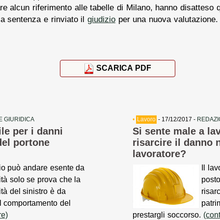
re alcun riferimento alle tabelle di Milano, hanno disatteso
a sentenza e rinviato il
giudizio
per una nuova valutazione.
SCARICA PDF
 GIURIDICA
•
Lavoro
- 17/12/2017 -
REDAZI
e per i danni
Si sente male a lav
del portone
risarcire il danno 
lavoratore?
io può andare esente da
Il la
ità solo se prova che la
posto
tà del sinistro è da
risar
al comportamento del
patri
re)
prestargli soccorso.
(con