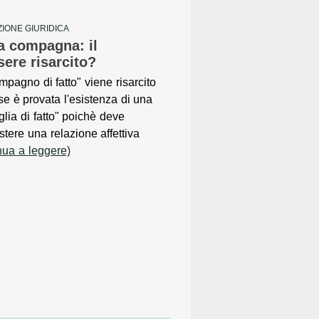
IONE GIURIDICA
la compagna: il
ere risarcito?
ompagno di fatto" viene risarcito
se è provata l'esistenza di una
glia di fatto" poichè deve
stere una relazione affettiva
nua a leggere)