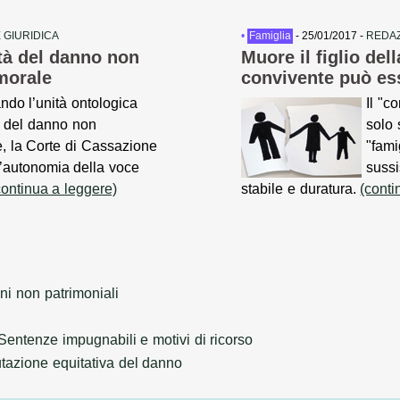
 GIURIDICA
•
Famiglia
- 25/01/2017 -
REDAZ
tà del danno non
Muore il figlio del
morale
convivente può ess
ndo l’unità ontologica
Il "c
a del danno non
solo 
e, la Corte di Cassazione
"fami
l’autonomia della voce
sussi
continua a leggere)
stabile e duratura.
(conti
ni non patrimoniali
Sentenze impugnabili e motivi di ricorso
tazione equitativa del danno