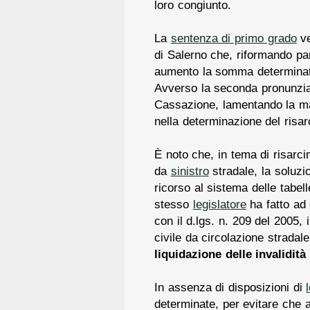
loro congiunto.
La
sentenza di primo grado
ve
di Salerno che, riformando par
aumento la somma determinata
Avverso la seconda pronunzia
Cassazione, lamentando la man
nella determinazione del risa
È noto che, in tema di risarc
da
sinistro
stradale, la soluzi
ricorso al sistema delle tabelle
stesso
legislatore
ha fatto ad
con il d.lgs. n. 209 del 2005,
civile da circolazione stradale
liquidazione delle invalidit
In assenza di disposizioni di
determinate, per evitare che