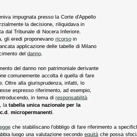
niva impugnata presso la Corte d'Appello
zialmente la decisione, riliquidava in
 dal Tribunale di Nocera Inferiore.
, gli eredi proponevano
ricorso
in
cata applicazione delle tabelle di Milano
rcimento del
danno
.
imento del danno non patrimoniale derivante
one comunemente accolta è quella di fare
. Oltre alla giurisprudenza, infatti, lo
 esse espresso riferimento, ad esempio,
 introducendo, in tema di
responsabilità
, la
tabella unica nazionale per la
à c.d. micropermanenti
.
legge
che stabiliscano l'obbligo di fare riferimento a specif
 abbia luogo una valutazione secondo
equità
che possa sfociar