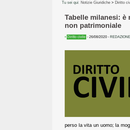
Tu sei qui:
Notizie Giuridiche
>
Diritto ci
Tabelle milanesi: è 
non patrimoniale
•
Diritto civile
-
26/08/2020
-
REDAZIONE
perso la vita un uomo; la mogl