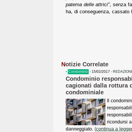
patema delle attrici”
, senza fa
ha, di conseguenza, cassato l
N
otizie Correlate
•
Condominio
- 15/02/2017 -
REDAZIONE
Condominio responsabil
cagionati dalla rottura 
condominiale
Il condomin
responsabil
responsabili
ricondursi 
danneggiato.
(continua a legge