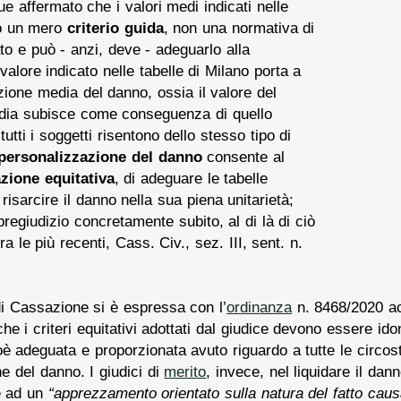
 affermato che i valori medi indicati nelle
no un mero
criterio guida
, non una normativa di
lato e può - anzi, deve - adeguarlo alla
l valore indicato nelle tabelle di Milano porta a
ione media del danno, ossia il valore del
dia subisce come conseguenza di quello
utti i soggetti risentono dello stesso tipo di
personalizzazione del danno
consente al
azione equitativa
, di adeguare le tabelle
risarcire il danno nella sua piena unitarietà;
pregiudizio concretamente subito, al di là di ciò
ra le più recenti, Cass. Civ., sez. III, sent. n.
i Cassazione si è espressa con l’
ordinanza
n. 8468/2020 acc
 i criteri equitativi adottati dal giudice devono essere ido
oè adeguata e proporzionata avuto riguardo a tutte le circos
e del danno. I giudici di
merito
, invece, nel liquidare il da
se ad un
“apprezzamento orientato sulla natura del fatto caus