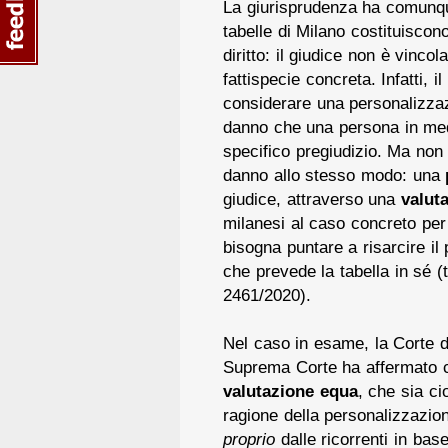
La giurisprudenza ha comunque
tabelle di Milano costituisco
diritto: il giudice non è vinco
fattispecie concreta. Infatti, i
considerare una personalizzaz
danno che una persona in me
specifico pregiudizio. Ma non t
danno allo stesso modo: una
giudice, attraverso una
valut
milanesi al caso concreto per 
bisogna puntare a risarcire il 
che prevede la tabella in sé (t
2461/2020).
Nel caso in esame, la Corte d
Suprema Corte ha affermato che
valutazione equa
, che sia ci
ragione della personalizzazion
proprio
dalle ricorrenti in ba