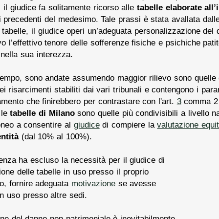
, il giudice fa solitamente ricorso alle
tabelle elaborate all
 precedenti del medesimo. Tale prassi è stata avallata dalle
te tabelle, il giudice operi un’adeguata personalizzazione del
l’effettivo tenore delle sofferenze fisiche e psichiche patit
 nella sua interezza.
 tempo, sono andate assumendo maggior rilievo sono quelle de
i risarcimenti stabiliti dai vari tribunali e contengono i para
ttamento che finirebbero per contrastare con l'art.
3
comma 2 C
 le
tabelle di Milano
sono quelle più condivisibili a livello n
oneo a consentire al
giudice
di compiere la
valutazione equit
entità
(dal 10% al 100%).
nza ha escluso la necessità per il giudice di
ione delle tabelle in uso presso il proprio
io, fornire adeguata
motivazione
se avesse
in uso presso altre sedi.
ione del danno non patrimoniale è inevitabilmente