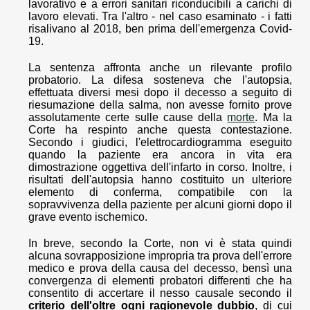
lavorativo e a errori sanitari riconducibili a carichi di
lavoro elevati. Tra l'altro - nel caso esaminato - i fatti
risalivano al 2018, ben prima dell'emergenza Covid-
19.
La sentenza affronta anche un rilevante profilo
probatorio. La difesa sosteneva che l'autopsia,
effettuata diversi mesi dopo il decesso a seguito di
riesumazione della salma, non avesse fornito prove
assolutamente certe sulle cause della
morte
. Ma la
Corte ha respinto anche questa contestazione.
Secondo i giudici, l'elettrocardiogramma eseguito
quando la paziente era ancora in vita era
dimostrazione oggettiva dell'infarto in corso. Inoltre, i
risultati dell'autopsia hanno costituito un ulteriore
elemento di conferma, compatibile con la
sopravvivenza della paziente per alcuni giorni dopo il
grave evento ischemico.
In breve, secondo la Corte, non vi è stata quindi
alcuna sovrapposizione impropria tra prova dell'errore
medico e prova della causa del decesso, bensì una
convergenza di elementi probatori differenti che ha
consentito di accertare il nesso causale secondo il
criterio dell'oltre ogni ragionevole dubbio
, di cui