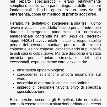
nel reparto specialistico - erano relativamente
semplici e costituivano parte integrante delle funzioni
fondamentali di chi opera in un
servizio di
emergenza
, come un
medico di pronto soccorso
.
Peraltro, nel tentativo di sostenere la sua tesi, l'uomo
aveva invocato il cosiddetto "scudo penale" introdotto
durante l'emergenza pandemica. La normativa
emergenziale contenuta nell'art. 3-
bis
del decreto-
legge 44/2021 aveva infatti limitato la responsabilità
penale del personale sanitario per i reati di omicidio
colposo e lesioni colpose, circoscrivendo la
punibilità
ai soli casi di
colpa grave
. Ma tale disciplina era stata
prevista per affrontare circostanze del tutto
eccezionali, espressamente caratterizzate da:
emergenza epidemiologica;
conoscenze scientifiche ancora incomplete sul
virus;
necessità di operare in contesti straordinari;
impiego di personale talvolta privo di specifica
specializzazione.
Ecco perché, secondo gli Ermellini, tale normativa
non può essere estesa a situazioni ordinarie di
stress