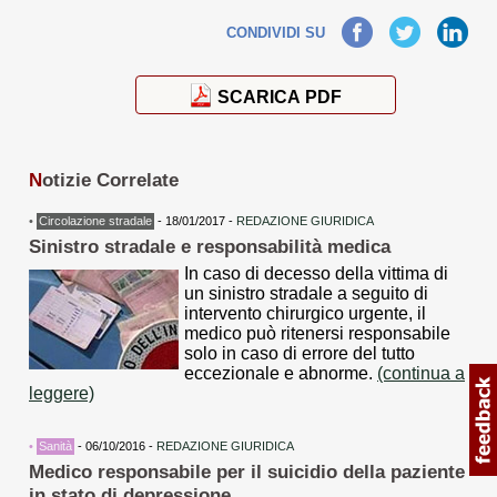
Facebook
Twitter
LinkedIn
CONDIVIDI SU
SCARICA PDF
N
otizie Correlate
•
Circolazione stradale
- 18/01/2017 -
REDAZIONE GIURIDICA
Sinistro stradale e responsabilità medica
In caso di decesso della vittima di
un sinistro stradale a seguito di
intervento chirurgico urgente, il
medico può ritenersi responsabile
solo in caso di errore del tutto
eccezionale e abnorme.
(continua a
leggere)
•
Sanità
- 06/10/2016 -
REDAZIONE GIURIDICA
Medico responsabile per il suicidio della paziente
in stato di depressione