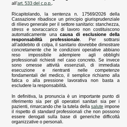
all'
art. 533 del c.p.p.
.
Ricapitolando, la sentenza n. 17569/2026 della
Cassazione ribadisce un principio giurisprudenziale
di rilievo generale per il settore sanitario: stanchezza,
stress
e sovraccarico di lavoro non costituiscono
automaticamente una
causa di esclusione della
responsabilità professionale
. Per sottrarsi
all'addebito di colpa, il sanitario dovrebbe dimostrare
concretamente che le condizioni operative abbiano
reso impossibile adempiere agli obblighi
professionali richiesti nel caso concreto. Se invece
sono omesse attività essenziali, di immediata
esecuzione e rientranti nelle competenze
fondamentali del medico, il semplice richiamo alla
fatica o alla pressione lavorativa non basta a
escludere la responsabilità.
In definitiva, la pronuncia è un importante punto di
riferimento sia per gli operatori sanitari sia per i
pazienti, rimarcando che la tutela della
salute
impone
il rispetto di
standard
professionali che non possono
essere derogati sulla base di generiche difficoltà
organizzative o personali.