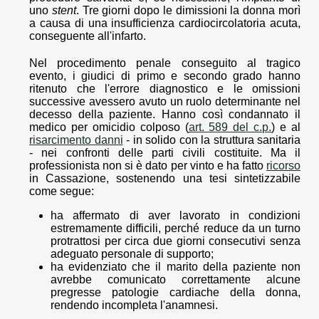
uno
stent
. Tre giorni dopo le dimissioni la donna morì
a causa di una insufficienza cardiocircolatoria acuta,
conseguente all'infarto.
Nel procedimento penale conseguito al tragico
evento, i giudici di primo e secondo grado hanno
ritenuto che l'errore diagnostico e le omissioni
successive avessero avuto un ruolo determinante nel
decesso della paziente. Hanno così condannato il
medico per omicidio colposo (
art. 589 del c.p.
) e al
risarcimento danni
- in solido con la struttura sanitaria
- nei confronti delle parti civili costituite. Ma il
professionista non si è dato per vinto e ha fatto
ricorso
in Cassazione, sostenendo una tesi sintetizzabile
come segue:
ha affermato di aver lavorato in condizioni
estremamente difficili, perché reduce da un turno
protrattosi per circa due giorni consecutivi senza
adeguato personale di supporto;
ha evidenziato che il marito della paziente non
avrebbe comunicato correttamente alcune
pregresse patologie cardiache della donna,
rendendo incompleta l'anamnesi.