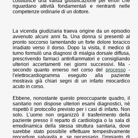
costituisce una valida giustificazione per errori che
riguardano attività fondamentali e rientranti nelle
competenze ordinarie di un dottore.
La vicenda giudiziaria traeva origine da un episodio
avvenuto alcuni anni fa. Una donna si presentò al
pronto soccorso lamentando un forte dolore toracico
irradiato verso il dorso. Dopo la visita, il medico di
turno formulò una diagnosi di mialgia dorsale diffusa,
prescrivendo farmaci antinfiammatori e consigliando
ulteriori accertamenti nei giorni successivi. Ma -
secondo quanto emerso nel corso del
processo
-
l'elettrocardiogramma eseguito alla paziente
mostrava già chiari segni di un infarto miocardico
acuto in corso.
Ebbene, nonostante questo preoccupante quadro, il
sanitario non dispose ulteriori esami diagnostici, né
rispettò il protocollo previsto per i casi di infarto. Non
solo. L'uomo non organizzò il trasferimento della
paziente presso il reparto di cardiologia o la sala di
emodinamica della stessa struttura sanitaria, dove
sarebbe stato possibile effettuare tempestivamente
procedure salvavita e, se necessario, l'impianto di