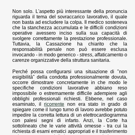
Non solo. L'aspetto più interessante della pronuncia
riguarda il tema del sovraccarico lavorativo, il quale
non basta ad escludere la colpa. Il medico sosteneva
che la stanchezza accumulata e le difficili condizioni
operative avessero inciso sulla sua capacità di
svolgere correttamente la prestazione professionale.
Tuttavia, la Cassazione ha chiarito che la
responsabilità penale non può essere esclusa
invocando - in modo generico -
stress
, affaticamento o
carenze organizzative della struttura sanitaria.
Perché possa configurarsi una situazione di "non
esigibilità" della condotta professionalmente dovuta,
occorre dimostrare concretamente in che modo le
specifiche condizioni lavorative abbiano reso
impossibile o estremamente difficile adempiere agli
obblighi professionali richiesti. Ebbene, nel caso
esaminato, il
ricorrente
non era stato in grado di
spiegare come il lungo turno di lavoro avrebbe potuto
impedire la corretta lettura di un elettrocardiogramma
con palesi segni di infarto. Anzi, la Corte ha
sottolineato che le varie attività omesse - tra cui la
richiesta di esami ematici appropriati e il trasferimento