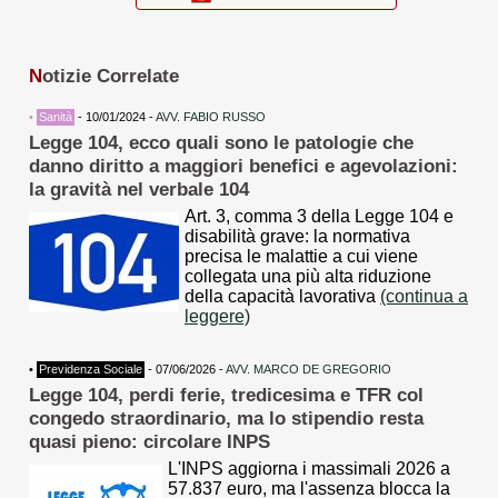
N
otizie Correlate
•
Sanità
- 10/01/2024 -
AVV. FABIO RUSSO
Legge 104, ecco quali sono le patologie che
danno diritto a maggiori benefici e agevolazioni:
la gravità nel verbale 104
Art. 3, comma 3 della Legge 104 e
disabilità grave: la normativa
precisa le malattie a cui viene
collegata una più alta riduzione
della capacità lavorativa
(continua a
leggere)
•
Previdenza Sociale
- 07/06/2026 -
AVV. MARCO DE GREGORIO
Legge 104, perdi ferie, tredicesima e TFR col
congedo straordinario, ma lo stipendio resta
quasi pieno: circolare INPS
L'INPS aggiorna i massimali 2026 a
57.837 euro, ma l'assenza blocca la