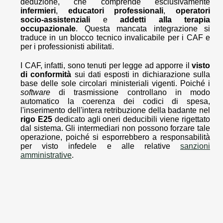
deduzione, che comprende esclusivamente
infermieri
,
educatori professionali
,
operatori
socio-assistenziali
e
addetti alla terapia
occupazionale
. Questa mancata integrazione si
traduce in un blocco tecnico invalicabile per i CAF e
per i professionisti abilitati.
I CAF, infatti, sono tenuti per legge ad apporre il
visto
di conformità
sui dati esposti in dichiarazione sulla
base delle sole circolari ministeriali vigenti. Poiché i
software
di trasmissione controllano in modo
automatico la coerenza dei codici di spesa,
l'inserimento dell'intera retribuzione della badante nel
rigo E25
dedicato agli oneri deducibili viene rigettato
dal sistema. Gli intermediari non possono forzare tale
operazione, poiché si esporrebbero a responsabilità
per visto infedele e alle relative
sanzioni
amministrative
.