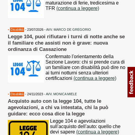
maturazione di ferie, tredicesima e
TFR
(continua a leggere)
•
Disabilità
- 23/07/2026 -
AVV. MARCO DE GREGORIO
Legge 104, puoi rifiutare i turni di notte anche se
il familiare che assisti non è grave: nuova
ordinanza di Cassazione
Confermato l'orientamento della
Sezione Lavoro: chi si prende cura di
un familiare con disabilità può dire no
ai turni notturni senza ulteriori
certificazioni
(continua a leggere)
•
Disabilità
- 24/11/2023 -
AVV. MONICA MIELE
Acquisto auto con la legge 104, tutte le
agevolazioni, a chi va intestata, chi la può
guidare: ecco cosa dice la legge
Legge 104 e agevolazioni
sull'acquisto dell'auto: quello che
devi sapere
(continua a leggere)