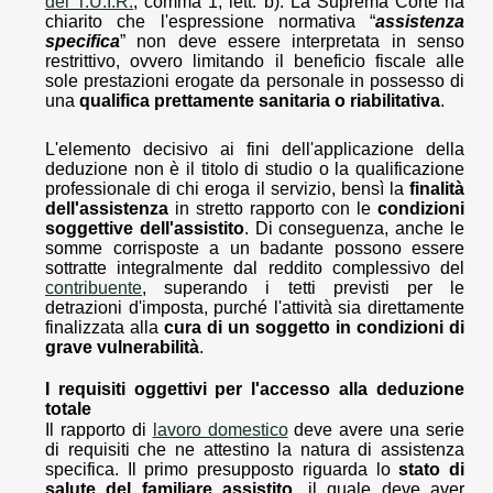
del T.U.I.R.
, comma 1, lett. b). La Suprema Corte ha
chiarito che l'espressione normativa “
assistenza
specifica
” non deve essere interpretata in senso
restrittivo, ovvero limitando il beneficio fiscale alle
sole prestazioni erogate da personale in possesso di
una
qualifica prettamente sanitaria o riabilitativa
.
L'elemento decisivo ai fini dell'applicazione della
deduzione non è il titolo di studio o la qualificazione
professionale di chi eroga il servizio, bensì la
finalità
dell'assistenza
in stretto rapporto con le
condizioni
soggettive dell'assistito
. Di conseguenza, anche le
somme corrisposte a un badante possono essere
sottratte integralmente dal reddito complessivo del
contribuente
, superando i tetti previsti per le
detrazioni d'imposta, purché l'attività sia direttamente
finalizzata alla
cura di un soggetto in condizioni di
grave vulnerabilità
.
I requisiti oggettivi per l'accesso alla deduzione
totale
Il rapporto di
lavoro domestico
deve avere una serie
di requisiti che ne attestino la natura di assistenza
specifica. Il primo presupposto riguarda lo
stato di
salute del familiare assistito
, il quale deve aver