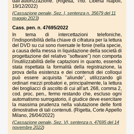
dall'autorizzazione. (Rigetta, Trib. Libertà Napoli,
19/12/2022)
(
Cassazione penale, Sez. I, sentenza n. 35679 del 11
maggio 2023
)
Cass. pen. n. 47695/2022
In tema di intercettazioni telefoniche,
l'indisponibilità della chiave di cifratura per la lettura
del DVD su cui sono riversate le fonie (nella specie,
a causa della messa in liquidazione della società di
progettazione del relativo "software") non comporta
l'inutilizzabilità delle captazioni in quanto, essendo
stata rispettata la formalità della registrazione, la
prova della esistenza e dei contenuti dei colloqui
può essere acquisita "aliunde", utilizzando gli
ordinari mezzi probatori e, principalmente, la lettura
dei brogliacci di ascolto di cui all'art. 268, comma 2,
cod. proc. pen., fermo restando che, escluso ogni
automatismo surrogatorio, il giudice deve esercitare
la massima prudenza nella valutazione delle fonti
dimostrative di tali contenuti. (Rigetta, Corte Appello
Milano, 26/04/2022)
(
Cassazione penale, Sez. VI, sentenza n. 47695 del 14
novembre 2022
)