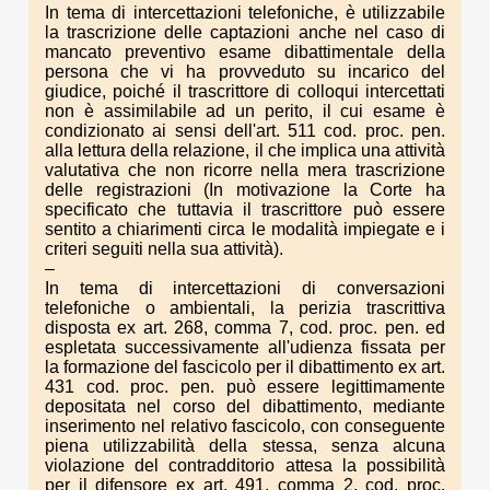
In tema di intercettazioni telefoniche, è utilizzabile
la trascrizione delle captazioni anche nel caso di
mancato preventivo esame dibattimentale della
persona che vi ha provveduto su incarico del
giudice, poiché il trascrittore di colloqui intercettati
non è assimilabile ad un perito, il cui esame è
condizionato ai sensi dell'art. 511 cod. proc. pen.
alla lettura della relazione, il che implica una attività
valutativa che non ricorre nella mera trascrizione
delle registrazioni (In motivazione la Corte ha
specificato che tuttavia il trascrittore può essere
sentito a chiarimenti circa le modalità impiegate e i
criteri seguiti nella sua attività).
–
In tema di intercettazioni di conversazioni
telefoniche o ambientali, la perizia trascrittiva
disposta ex art. 268, comma 7, cod. proc. pen. ed
espletata successivamente all'udienza fissata per
la formazione del fascicolo per il dibattimento ex art.
431 cod. proc. pen. può essere legittimamente
depositata nel corso del dibattimento, mediante
inserimento nel relativo fascicolo, con conseguente
piena utilizzabilità della stessa, senza alcuna
violazione del contradditorio attesa la possibilità
per il difensore ex art. 491, comma 2, cod. proc.