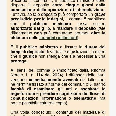
Secondo il comma 4, il pubblico ministero deve
disporre il deposito
entro cinque giorni dalla
conclusione delle operazioni di intercettazione
.
Tuttavia, se tale deposito può comportare un
grave
pregiudizio per le indagini
, il comma 5 stabilisce
che il
pubblico ministero
possa essere
autorizzato dal g.i.p.
a ritardare il deposito
(tale
differimento
non
può comunque protrarsi
oltre la
chiusura delle
indagini preliminari
).
È il
pubblico ministero
a fissare la
durata dei
tempi di deposito
di verbali e registrazioni, a meno
che il
giudice
non ritenga che sia necessaria una
proroga
.
Ai sensi del comma 6 (modificato dalla Riforma
Nordio, L. n. 114 del 2024), i difensori delle parti
vengono
immediatamente avvisati
del fatto che,
nel termine fissato a norma del comma 4 o 5, hanno
facoltà di esaminare gli atti e ascoltare le
registrazioni e prendere cognizione dei flussi di
comunicazioni informatiche o telematiche
(ma
non è possibile estrarne copia).
Una volta conosciuto i contenuti del materiale di