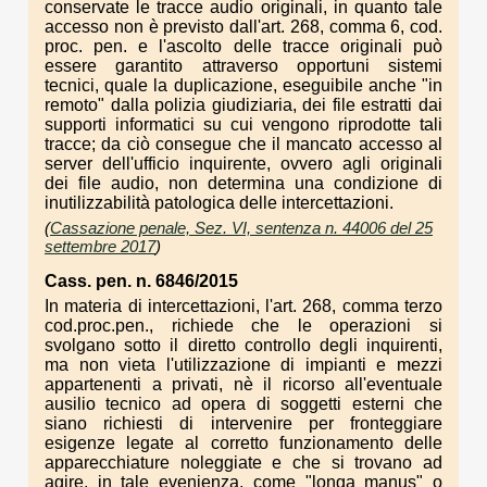
conservate le tracce audio originali, in quanto tale
accesso non è previsto dall'art. 268, comma 6, cod.
proc. pen. e l'ascolto delle tracce originali può
essere garantito attraverso opportuni sistemi
tecnici, quale la duplicazione, eseguibile anche "in
remoto" dalla polizia giudiziaria, dei file estratti dai
supporti informatici su cui vengono riprodotte tali
tracce; da ciò consegue che il mancato accesso al
server dell'ufficio inquirente, ovvero agli originali
dei file audio, non determina una condizione di
inutilizzabilità patologica delle intercettazioni.
(
Cassazione penale, Sez. VI, sentenza n. 44006 del 25
settembre 2017
)
Cass. pen. n. 6846/2015
In materia di intercettazioni, l'art. 268, comma terzo
cod.proc.pen., richiede che le operazioni si
svolgano sotto il diretto controllo degli inquirenti,
ma non vieta l'utilizzazione di impianti e mezzi
appartenenti a privati, nè il ricorso all'eventuale
ausilio tecnico ad opera di soggetti esterni che
siano richiesti di intervenire per fronteggiare
esigenze legate al corretto funzionamento delle
apparecchiature noleggiate e che si trovano ad
agire, in tale evenienza, come "longa manus" o