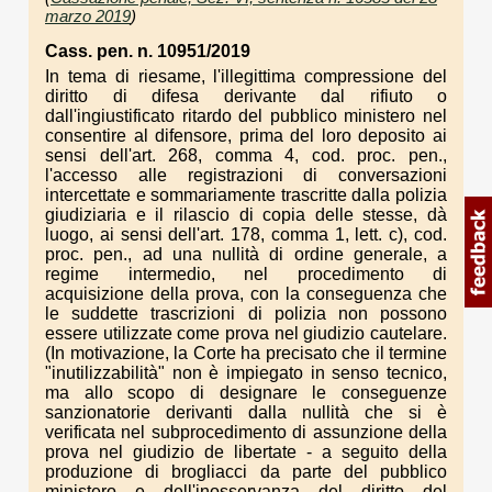
marzo 2019
)
Cass. pen. n. 10951/2019
In tema di riesame, l'illegittima compressione del
diritto di difesa derivante dal rifiuto o
dall'ingiustificato ritardo del pubblico ministero nel
consentire al difensore, prima del loro deposito ai
sensi dell'art. 268, comma 4, cod. proc. pen.,
l'accesso alle registrazioni di conversazioni
intercettate e sommariamente trascritte dalla polizia
giudiziaria e il rilascio di copia delle stesse, dà
luogo, ai sensi dell'art. 178, comma 1, lett. c), cod.
proc. pen., ad una nullità di ordine generale, a
regime intermedio, nel procedimento di
acquisizione della prova, con la conseguenza che
le suddette trascrizioni di polizia non possono
essere utilizzate come prova nel giudizio cautelare.
(In motivazione, la Corte ha precisato che il termine
"inutilizzabilità" non è impiegato in senso tecnico,
ma allo scopo di designare le conseguenze
sanzionatorie derivanti dalla nullità che si è
verificata nel subprocedimento di assunzione della
prova nel giudizio de libertate - a seguito della
produzione di brogliacci da parte del pubblico
ministero e dell'inosservanza del diritto del