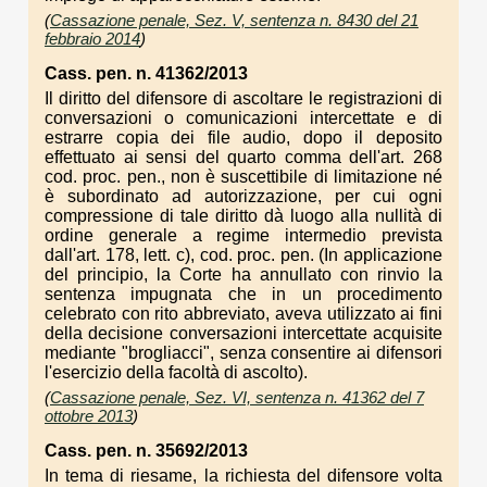
(
Cassazione penale, Sez. V, sentenza n. 8430 del 21
febbraio 2014
)
Cass. pen. n. 41362/2013
Il diritto del difensore di ascoltare le registrazioni di
conversazioni o comunicazioni intercettate e di
estrarre copia dei file audio, dopo il deposito
effettuato ai sensi del quarto comma dell'art. 268
cod. proc. pen., non è suscettibile di limitazione né
è subordinato ad autorizzazione, per cui ogni
compressione di tale diritto dà luogo alla nullità di
ordine generale a regime intermedio prevista
dall'art. 178, lett. c), cod. proc. pen. (In applicazione
del principio, la Corte ha annullato con rinvio la
sentenza impugnata che in un procedimento
celebrato con rito abbreviato, aveva utilizzato ai fini
della decisione conversazioni intercettate acquisite
mediante "brogliacci", senza consentire ai difensori
l'esercizio della facoltà di ascolto).
(
Cassazione penale, Sez. VI, sentenza n. 41362 del 7
ottobre 2013
)
Cass. pen. n. 35692/2013
In tema di riesame, la richiesta del difensore volta