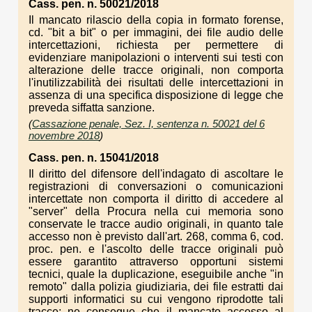
Cass. pen. n. 50021/2018
Il mancato rilascio della copia in formato forense,
cd. "bit a bit" o per immagini, dei file audio delle
intercettazioni, richiesta per permettere di
evidenziare manipolazioni o interventi sui testi con
alterazione delle tracce originali, non comporta
l'inutilizzabilità dei risultati delle intercettazioni in
assenza di una specifica disposizione di legge che
preveda siffatta sanzione.
(
Cassazione penale, Sez. I, sentenza n. 50021 del 6
novembre 2018
)
Cass. pen. n. 15041/2018
Il diritto del difensore dell'indagato di ascoltare le
registrazioni di conversazioni o comunicazioni
intercettate non comporta il diritto di accedere al
"server" della Procura nella cui memoria sono
conservate le tracce audio originali, in quanto tale
accesso non è previsto dall'art. 268, comma 6, cod.
proc. pen. e l'ascolto delle tracce originali può
essere garantito attraverso opportuni sistemi
tecnici, quale la duplicazione, eseguibile anche "in
remoto" dalla polizia giudiziaria, dei file estratti dai
supporti informatici su cui vengono riprodotte tali
tracce; ne consegue che il mancato accesso al