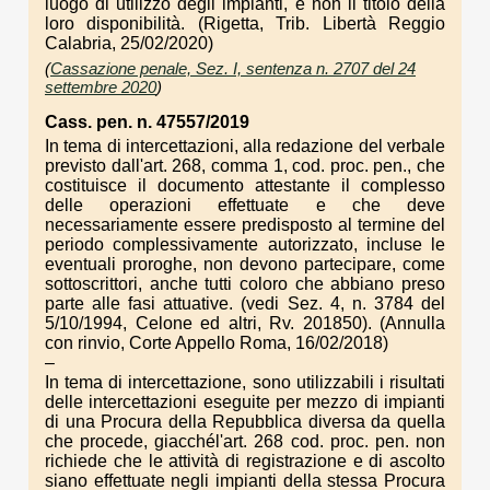
luogo di utilizzo degli impianti, e non il titolo della
loro disponibilità. (Rigetta, Trib. Libertà Reggio
Calabria, 25/02/2020)
(
Cassazione penale, Sez. I, sentenza n. 2707 del 24
settembre 2020
)
Cass. pen. n. 47557/2019
In tema di intercettazioni, alla redazione del verbale
previsto dall'art. 268, comma 1, cod. proc. pen., che
costituisce il documento attestante il complesso
delle operazioni effettuate e che deve
necessariamente essere predisposto al termine del
periodo complessivamente autorizzato, incluse le
eventuali proroghe, non devono partecipare, come
sottoscrittori, anche tutti coloro che abbiano preso
parte alle fasi attuative. (vedi Sez. 4, n. 3784 del
5/10/1994, Celone ed altri, Rv. 201850). (Annulla
con rinvio, Corte Appello Roma, 16/02/2018)
–
In tema di intercettazione, sono utilizzabili i risultati
delle intercettazioni eseguite per mezzo di impianti
di una Procura della Repubblica diversa da quella
che procede, giacchél'art. 268 cod. proc. pen. non
richiede che le attività di registrazione e di ascolto
siano effettuate negli impianti della stessa Procura