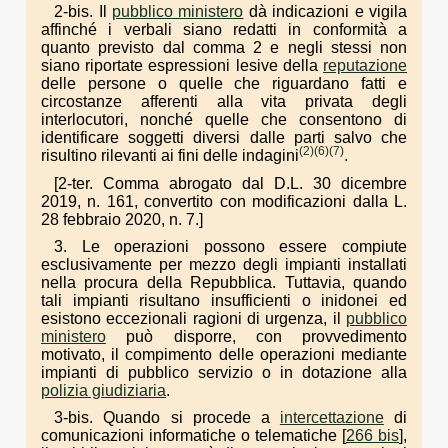
2-bis. Il
pubblico ministero
dà indicazioni e vigila
affinché i verbali siano redatti in conformità a
quanto previsto dal comma 2 e negli stessi non
siano riportate espressioni lesive della
reputazione
delle persone o quelle che riguardano fatti e
circostanze afferenti alla vita privata degli
interlocutori, nonché quelle che consentono di
identificare soggetti diversi dalle parti salvo che
(2)
(6)
(7)
risultino rilevanti ai fini delle indagini
.
[2-ter. Comma abrogato dal D.L. 30 dicembre
2019, n. 161, convertito con modificazioni dalla L.
28 febbraio 2020, n. 7.]
3. Le operazioni possono essere compiute
esclusivamente per mezzo degli impianti installati
nella procura della Repubblica. Tuttavia, quando
tali impianti risultano insufficienti o inidonei ed
esistono eccezionali ragioni di urgenza, il
pubblico
ministero
può disporre, con provvedimento
motivato, il compimento delle operazioni mediante
impianti di pubblico servizio o in dotazione alla
polizia giudiziaria
.
3-bis. Quando si procede a
intercettazione
di
comunicazioni informatiche o telematiche [
266 bis
],