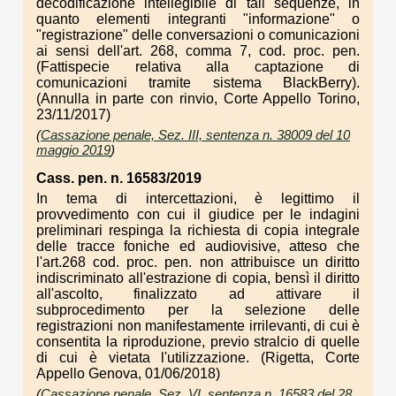
decodificazione intellegibile di tali sequenze, in
quanto elementi integranti "informazione" o
"registrazione" delle conversazioni o comunicazioni
ai sensi dell'art. 268, comma 7, cod. proc. pen.
(Fattispecie relativa alla captazione di
comunicazioni tramite sistema BlackBerry).
(Annulla in parte con rinvio, Corte Appello Torino,
23/11/2017)
(
Cassazione penale, Sez. III, sentenza n. 38009 del 10
maggio 2019
)
Cass. pen. n. 16583/2019
In tema di intercettazioni, è legittimo il
provvedimento con cui il giudice per le indagini
preliminari respinga la richiesta di copia integrale
delle tracce foniche ed audiovisive, atteso che
l'art.268 cod. proc. pen. non attribuisce un diritto
indiscriminato all'estrazione di copia, bensì il diritto
all'ascolto, finalizzato ad attivare il
subprocedimento per la selezione delle
registrazioni non manifestamente irrilevanti, di cui è
consentita la riproduzione, previo stralcio di quelle
di cui è vietata l'utilizzazione. (Rigetta, Corte
Appello Genova, 01/06/2018)
(
Cassazione penale, Sez. VI, sentenza n. 16583 del 28