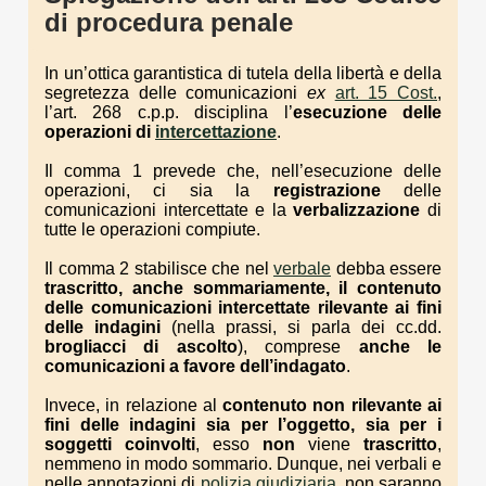
di procedura penale
In un’ottica garantistica di tutela della libertà e della
segretezza delle comunicazioni
ex
art. 15 Cost.
,
l’art. 268 c.p.p. disciplina l’
esecuzione delle
operazioni di
intercettazione
.
Il comma 1 prevede che, nell’esecuzione delle
operazioni, ci sia la
registrazione
delle
comunicazioni intercettate e la
verbalizzazione
di
tutte le operazioni compiute.
Il comma 2 stabilisce che nel
verbale
debba essere
trascritto, anche sommariamente, il contenuto
delle comunicazioni intercettate
rilevante ai fini
delle indagini
(nella prassi, si parla dei cc.dd.
brogliacci di ascolto
), comprese
anche le
comunicazioni a favore dell’indagato
.
Invece, in relazione al
contenuto non rilevante ai
fini delle indagini
sia per l’oggetto, sia per i
soggetti coinvolti
, esso
non
viene
trascritto
,
nemmeno in modo sommario. Dunque, nei verbali e
nelle annotazioni di
polizia giudiziaria
, non saranno