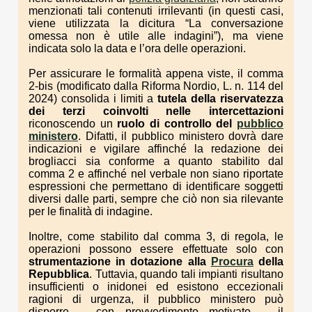
menzionati tali contenuti irrilevanti (in questi casi,
viene utilizzata la dicitura “La conversazione
omessa non è utile alle indagini”), ma viene
indicata solo la data e l’ora delle operazioni.
Per assicurare le formalità appena viste, il comma
2-bis (modificato dalla Riforma Nordio, L. n. 114 del
2024) consolida i limiti a
tutela della riservatezza
dei terzi coinvolti nelle intercettazioni
riconoscendo un
ruolo di controllo del
pubblico
ministero
. Difatti, il pubblico ministero dovrà dare
indicazioni e vigilare affinché la redazione dei
brogliacci sia conforme a quanto stabilito dal
comma 2 e affinché nel verbale non siano riportate
espressioni che permettano di identificare soggetti
diversi dalle parti, sempre che ciò non sia rilevante
per le finalità di indagine.
Inoltre, come stabilito dal comma 3, di regola, le
operazioni possono essere effettuate solo con
strumentazione in dotazione alla
Procura
della
Repubblica
. Tuttavia, quando tali impianti risultano
insufficienti o inidonei ed esistono eccezionali
ragioni di urgenza, il pubblico ministero può
disporre – con provvedimento motivato – il