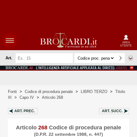
AREA
UTENTE
Art.
Fonti
>
Codice di procedura penale
>
LIBRO TERZO
>
Titolo
III
>
Capo IV
>
Articolo 268
ART.
PREC.
ART.
SUCC.
Articolo
268
Codice di procedura penale
(D.P.R. 22 settembre 1988, n. 447)