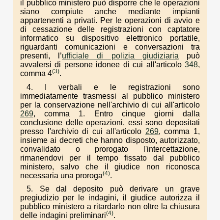
il pubblico ministero può disporre che le operazioni
siano compiute anche mediante impianti
appartenenti a privati. Per le operazioni di avvio e
di cessazione delle registrazioni con captatore
informatico su dispositivo elettronico portatile,
riguardanti comunicazioni e conversazioni tra
presenti, l’
ufficiale di polizia giudiziaria
può
avvalersi di persone idonee di cui all'articolo
348
,
(3)
comma 4
.
4. I verbali e le registrazioni sono
immediatamente trasmessi al pubblico ministero
per la conservazione nell'archivio di cui all'articolo
269
, comma 1. Entro cinque giorni dalla
conclusione delle operazioni, essi sono depositati
presso l'archivio di cui all'articolo
269
, comma 1,
insieme ai decreti che hanno disposto, autorizzato,
convalidato o prorogato l'intercettazione,
rimanendovi per il tempo fissato dal pubblico
ministero, salvo che il giudice non riconosca
(4)
necessaria una proroga
.
5. Se dal deposito può derivare un grave
pregiudizio per le indagini, il giudice autorizza il
pubblico ministero a ritardarlo non oltre la chiusura
(4)
delle indagini preliminari
.