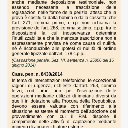
anche mediante deposizione testimoniale, non
essendo necessaria la trascrizione delle
registrazioni nelle forme della perizia, atteso che la
prova è costituita dalla bobina o dalla cassetta, che
l'art. 271, comma primo, c.p.p. non richiama la
previsione dell'art. 268, comma settimo, c.p.p. tra le
disposizioni la cui inosservanza determina
l'inutilizzabilità e che la mancata trascrizione non è
espressamente prevista né come causa di nullità,
né è riconducibile alle ipotesi di nullità di ordine
generale tipizzate dall'art. 178 c.p.p..
(
Cassazione penale, Sez. VI, sentenza n. 25806 del 16
giugno 2014
)
Cass. pen. n. 8430/2014
In tema di intercettazioni telefoniche, le eccezionali
ragioni di urgenza, richieste dall'art. 268, comma
terzo, cod. proc. pen. per l'esecuzione delle
operazioni mediante utilizzo di impianti diversi da
quelli in dotazione alla Procura della Repubblica,
devono essere valutate con riferimento alla
situazione esistente al momento dell'adozione del
provvedimento con cui il P.M. dispone il
compimento delle attività di captazione mediante
impiego di apparecchiature esterne.