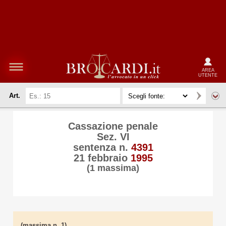
AREA
UTENTE
Art.
Cassazione penale
Sez. VI
sentenza n.
4391
21 febbraio
1995
(1 massima)
(massima n. 1)