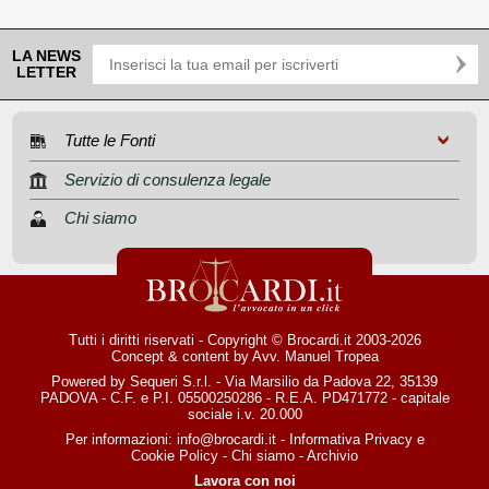
LA NEWS
LETTER
Tutte le Fonti
Servizio di consulenza legale
Chi siamo
Tutti i diritti riservati - Copyright © Brocardi.it 2003-2026
Concept & content by
Avv. Manuel Tropea
Powered by Sequeri S.r.l. - Via Marsilio da Padova 22, 35139
PADOVA - C.F. e P.I. 05500250286 - R.E.A. PD471772 - capitale
sociale i.v. 20.000
Per informazioni:
info@brocardi.it
-
Informativa Privacy
e
Cookie Policy
-
Chi siamo
-
Archivio
Lavora con noi