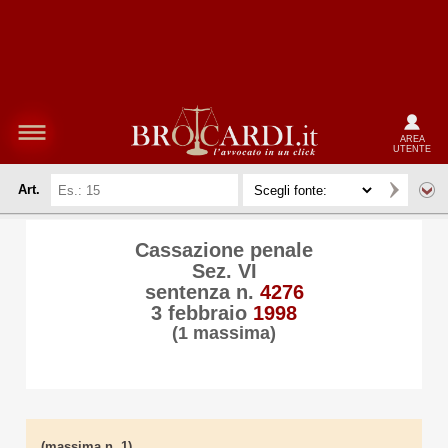
AREA
UTENTE
Art.
Cassazione penale
Sez. VI
sentenza n.
4276
3 febbraio
1998
(1 massima)
(massima n. 1)