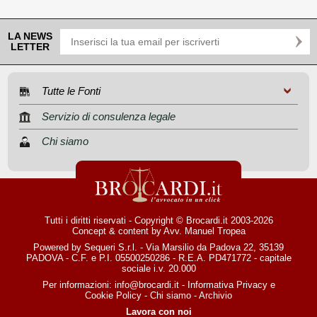
LA NEWS
LETTER
Tutte le Fonti
Servizio di consulenza legale
Chi siamo
Tutti i diritti riservati - Copyright © Brocardi.it 2003-2026
Concept & content by
Avv. Manuel Tropea
Powered by Sequeri S.r.l. - Via Marsilio da Padova 22, 35139
PADOVA - C.F. e P.I. 05500250286 - R.E.A. PD471772 - capitale
sociale i.v. 20.000
Per informazioni:
info@brocardi.it
-
Informativa Privacy
e
Cookie Policy
-
Chi siamo
-
Archivio
Lavora con noi