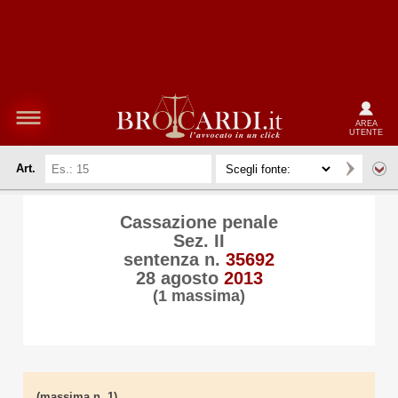
AREA
UTENTE
Art.
Cassazione penale
Sez. II
sentenza n.
35692
28 agosto
2013
(1 massima)
(massima n. 1)