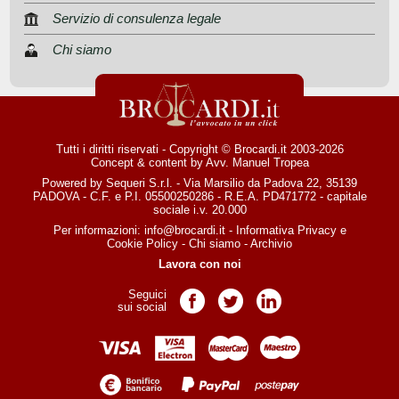
Servizio di consulenza legale
Chi siamo
Tutti i diritti riservati - Copyright © Brocardi.it 2003-2026
Concept & content by
Avv. Manuel Tropea
Powered by Sequeri S.r.l. - Via Marsilio da Padova 22, 35139
PADOVA - C.F. e P.I. 05500250286 - R.E.A. PD471772 - capitale
sociale i.v. 20.000
Per informazioni:
info@brocardi.it
-
Informativa Privacy
e
Cookie Policy
-
Chi siamo
-
Archivio
Lavora con noi
Seguici
Pagina Facebook
Pagina Twitter
Pagina LinkedIn
sui social