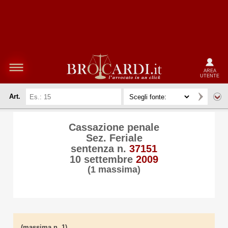
AREA
UTENTE
Art.
Cassazione penale
Sez. Feriale
sentenza n.
37151
10 settembre
2009
(1 massima)
(massima n. 1)