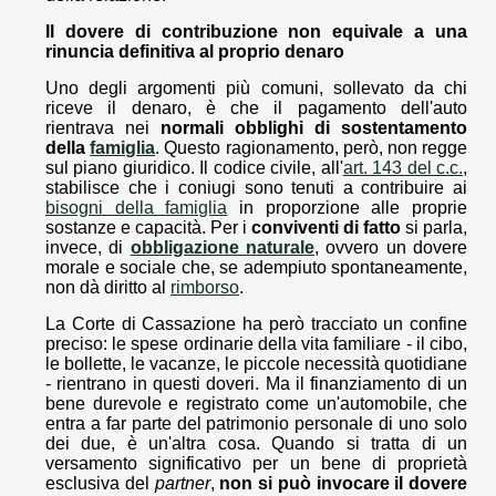
Il dovere di contribuzione non equivale a una
rinuncia definitiva al proprio denaro
Uno degli argomenti più comuni, sollevato da chi
riceve il denaro, è che il pagamento dell'auto
rientrava nei
normali obblighi di sostentamento
della
famiglia
. Questo ragionamento, però, non regge
sul piano giuridico. Il codice civile, all'
art. 143 del c.c.
,
stabilisce che i coniugi sono tenuti a contribuire ai
bisogni della famiglia
in proporzione alle proprie
sostanze e capacità. Per i
conviventi di fatto
si parla,
invece, di
obbligazione naturale
, ovvero un dovere
morale e sociale che, se adempiuto spontaneamente,
non dà diritto al
rimborso
.
La Corte di Cassazione ha però tracciato un confine
preciso: le spese ordinarie della vita familiare - il cibo,
le bollette, le vacanze, le piccole necessità quotidiane
- rientrano in questi doveri. Ma il finanziamento di un
bene durevole e registrato come un'automobile, che
entra a far parte del patrimonio personale di uno solo
dei due, è un'altra cosa. Quando si tratta di un
versamento significativo per un bene di proprietà
esclusiva del
partner
,
non si può invocare il dovere