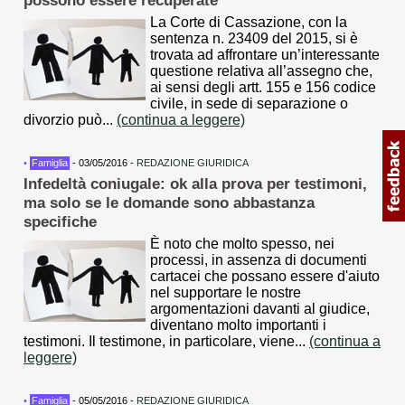
possono essere recuperate
La Corte di Cassazione, con la
sentenza n. 23409 del 2015, si è
trovata ad affrontare un’interessante
questione relativa all’assegno che,
ai sensi degli artt. 155 e 156 codice
civile, in sede di separazione o
divorzio può...
(continua a leggere)
•
Famiglia
- 03/05/2016 -
REDAZIONE GIURIDICA
Infedeltà coniugale: ok alla prova per testimoni,
ma solo se le domande sono abbastanza
specifiche
È noto che molto spesso, nei
processi, in assenza di documenti
cartacei che possano essere d'aiuto
nel supportare le nostre
argomentazioni davanti al giudice,
diventano molto importanti i
testimoni. Il testimone, in particolare, viene...
(continua a
leggere)
•
Famiglia
- 05/05/2016 -
REDAZIONE GIURIDICA