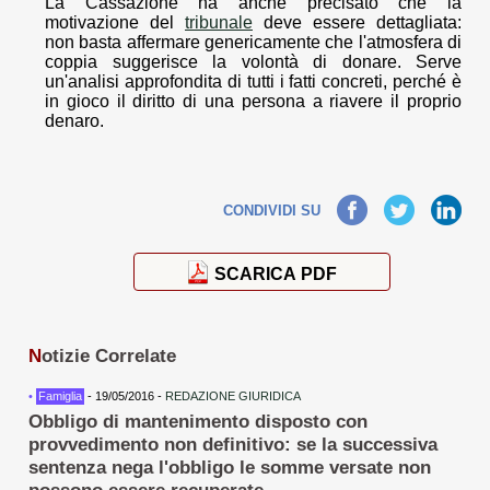
La Cassazione ha anche precisato che la
motivazione del
tribunale
deve essere dettagliata:
non basta affermare genericamente che l'atmosfera di
coppia suggerisce la volontà di donare. Serve
un'analisi approfondita di tutti i fatti concreti, perché è
in gioco il diritto di una persona a riavere il proprio
denaro.
Facebook
Twitter
LinkedIn
CONDIVIDI SU
SCARICA PDF
N
otizie Correlate
•
Famiglia
- 19/05/2016 -
REDAZIONE GIURIDICA
Obbligo di mantenimento disposto con
provvedimento non definitivo: se la successiva
sentenza nega l'obbligo le somme versate non