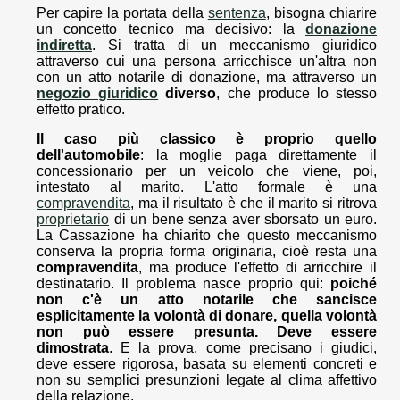
Per capire la portata della
sentenza
, bisogna chiarire
un concetto tecnico ma decisivo: la
donazione
indiretta
. Si tratta di un meccanismo giuridico
attraverso cui una persona arricchisce un'altra non
con un atto notarile di donazione, ma attraverso un
negozio giuridico
diverso
, che produce lo stesso
effetto pratico.
Il caso più classico è proprio quello
dell'automobile
: la moglie paga direttamente il
concessionario per un veicolo che viene, poi,
intestato al marito. L'atto formale è una
compravendita
, ma il risultato è che il marito si ritrova
proprietario
di un bene senza aver sborsato un euro.
La Cassazione ha chiarito che questo meccanismo
conserva la propria forma originaria, cioè resta una
compravendita
, ma produce l'effetto di arricchire il
destinatario. Il problema nasce proprio qui:
poiché
non c'è un atto notarile che sancisce
esplicitamente la volontà di donare, quella volontà
non può essere presunta. Deve essere
dimostrata
. E la prova, come precisano i giudici,
deve essere rigorosa, basata su elementi concreti e
non su semplici presunzioni legate al clima affettivo
della relazione.