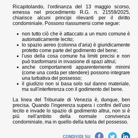
Ricapitolando, l'ordinanza del 13 maggio scorso,
emessa nel procedimento R.G. n. 21559/2025,
chiarisce alcuni principi rilevanti per il diritto
condominiale. Possono riassumersi come segue:
non tutto ciò che è attaccato a un muro comune è
automaticamente lecito;
lo spazio aereo (colonna d'aria) è giuridicamente
protetto come parte del godimento del bene;
l'uso della cosa comune ha limiti precisi e non
può trasformarsi in invasione di spazi altrui;
anche comportamenti apparentemente minimi
(come una corda per stendere) possono integrare
una turbativa del possesso;
il giudizio non si basa solo sul danno materiale,
ma sull'interferenza con il godimento del bene.
La linea del Tribunale di Venezia è, dunque, ben
precisa. Quando l'ingerenza supera i confini dell'uso
lecito e invade lo spazio di godimento altrui, non si è
più nell'ambito della normale convivenza
condominiale, ma in quello della tutela del possesso.
Facebook
Twitter
LinkedIn
CONDIVIDI SU