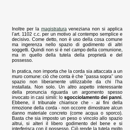
Inoltre per la
magistratura
veneziana non si applica
l'art. 1102 c.c. per un motivo al contempo semplice e
decisivo. Come detto, non è uso della cosa comune
ma ingerenza nello spazio di godimento di altri
soggetti. Quindi non si è nel campo della comunione,
ma in quello della tutela della proprietà e del
possesso.
In pratica, non importa che la corda sia attaccata a un
muro comune: ciò che conta è che "passa sopra" uno
spazio non liberamente utilizzabile da chi l'ha
installata. Non solo. Un altro aspetto interessante
della pronuncia riguarda un argomento spesso
invocato in casi simili: lo
sgocciolamento dei panni
.
Ebbene, il tribunale chiarisce che - ai fini della
rimozione della corda - non occorre dimostrare alcun
danno materiale concreto (come acqua o sporco).
Basta che sia imposto un peso o vincolo allo spazio
altrui, si alteri il libero godimento del bene e si
interferisca con il possesso. Ciò rende la tutela molto