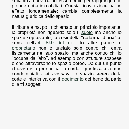
soltanto a chi vi ha accesso diretto per raggiungere le
proprie unità immobiliari. Questa ricostruzione ha un
effetto fondamentale: cambia completamente la
natura giuridica dello spazio.
Il tribunale ha, poi, richiamato un principio importante:
la proprietà non riguarda solo il
suolo
ma anche lo
spazio soprastante, la cosiddetta "
colonna d'aria
" ai
sensi dell'
art. 840 del c.c.
. In altre parole, il
proprietario
non è tutelato solo contro chi entra
fisicamente nel suo spazio, ma anche contro chi lo
"occupa dall'alto", ad esempio con strutture sospese
o che attraversano lo spazio aereo. Da qui un punto
chiave della pronuncia: la corda - pur fissata a muri
condominiali - attraversava lo spazio aereo della
corte e interferiva con il
godimento
del bene da parte
di altri soggetti.