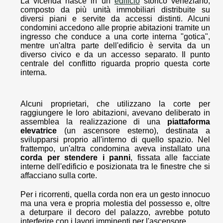
La vicenda nasce in un
edificio
storico veneziano,
composto da più unità immobiliari distribuite su
diversi piani e servite da accessi distinti. Alcuni
condomini accedono alle proprie abitazioni tramite un
ingresso che conduce a una corte interna "gotica",
mentre un'altra parte dell'edificio è servita da un
diverso civico e da un accesso separato. Il punto
centrale del conflitto riguarda proprio questa corte
interna.
Alcuni proprietari, che utilizzano la corte per
raggiungere le loro abitazioni, avevano deliberato in
assemblea la realizzazione di una
piattaforma
elevatrice
(un ascensore esterno), destinata a
svilupparsi proprio all'interno di quello spazio. Nel
frattempo, un'altra condomina aveva installato una
corda per stendere i panni
, fissata alle facciate
interne dell'edificio e posizionata tra le finestre che si
affacciano sulla corte.
Per i ricorrenti, quella corda non era un gesto innocuo
ma una vera e propria molestia del possesso e, oltre
a deturpare il decoro del palazzo, avrebbe potuto
interferire con i lavori imminenti per l'ascensore.