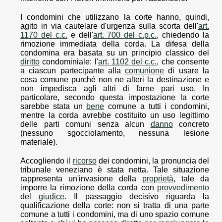
I condomini che utilizzano la corte hanno, quindi,
agito in via cautelare d'urgenza sulla scorta dell'
art.
1170 del c.c.
e dell'
art. 700 del c.p.c.
, chiedendo la
rimozione immediata della corda. La difesa della
condomina era basata su un principio classico del
diritto
condominiale: l'
art. 1102 del c.c.
, che consente
a ciascun partecipante alla
comunione
di usare la
cosa comune purché non ne alteri la destinazione e
non impedisca agli altri di farne pari uso. In
particolare, secondo questa impostazione la corte
sarebbe stata un
bene
comune a tutti i condomini,
mentre la corda avrebbe costituito un uso legittimo
delle parti comuni senza alcun
danno
concreto
(nessuno sgocciolamento, nessuna lesione
materiale).
Accogliendo il
ricorso
dei condomini, la pronuncia del
tribunale veneziano è stata netta. Tale situazione
rappresenta un'invasione della
proprietà
, tale da
imporre la rimozione della corda con
provvedimento
del
giudice
. Il passaggio decisivo riguarda la
qualificazione della corte: non si tratta di una parte
comune a tutti i condomini, ma di uno spazio comune