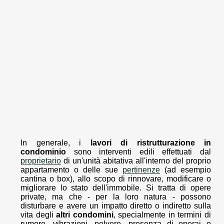
In generale, i
lavori di ristrutturazione in
condominio
sono interventi edili effettuati dal
proprietario
di un'unità abitativa all'interno del proprio
appartamento o delle sue
pertinenze
(ad esempio
cantina o box), allo scopo di rinnovare, modificare o
migliorare lo stato dell'immobile. Si tratta di opere
private, ma che - per la loro natura - possono
disturbare e avere un impatto diretto o indiretto sulla
vita degli
altri condomini
, specialmente in termini di
rumore, vibrazioni, polvere, presenza di operai o