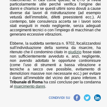
particolarmente utile perché verifica l'origine dei
danni e chiarisce se questi ultimi sono dovuti a cause
diverse dai lavori di ristrutturazione (ad esempio
vetustà dell'immobile, difetti preesistenti ecc.). Al
contempo, tale consulenza accerta se i lavori sono
stati eseguiti in modo negligente, senza adeguati
accorgimenti tecnici o con l'impiego di macchinari che
generano eccessive vibrazioni.
Ebbene, la suddetta sentenza n. 9702, focalizzandosi
sull'individuazione della somma da risarcire, ha
ritenuto che il condomino citato in
giudizio
fosse stato
non sufficientemente avveduto e, anzi, negligente,
non avendo adottato le opportune contromisure
(come l'uso di strumenti a bassa vibrazione e
tecniche a secco ove possibile, evitamento di
demolizioni massive non necessarie ecc.) per evitare
i danni all'immobile del vicino del piano inferiore. Il
Tribunale di Roma
ha così concluso per la condanna
al
risarcimento danni
.
Facebook
Twitter
LinkedIn
CONDIVIDI SU