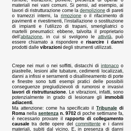
materiali nei vani comuni. Si pensi, ad esempio, ai
lavori di ristrutturazione come la
demolizione
di pareti
o tramezzi interni, la
rimozione
o il rifacimento di
pavimenti e rivestimenti, l'installazione o sostituzione
di impianti e l'utilizzo di trapani, smerigliatrici o
martelli pneumatici: ebbene, talvolta il proprietario
dell'
abitazione
, in cui si svolgono le
attività
, può
essere chiamato a rispondere e
risarcire i danni
prodotti dalle
vibrazioni
degli strumenti utilizzati.
Crepe nei muri o nei soffitti, distacchi di
intonaco
o
piastrelle, lesioni alle tubature, cedimenti localizzati,
danni a infissi e serramenti o disallineamento di porte
e finestre sono tutti esempi pratici delle possibili
conseguenze pregiudizievoli di rumorosi e invasivi
lavori di ristrutturazione
. Le vibrazioni, infatti, sono
potenzialmente in grado di lesionare gli
immobili
adiacenti
.
Ma attenzione: come ha specificato il
Tribunale
di
Roma
nella
sentenza
n. 9702
di poche settimane fa,
è necessario provare il
rapporto di collegamento
causale
tra dette opere del
committente
e i danni
materiali, subiti dal vicino. E, in presenza di danni