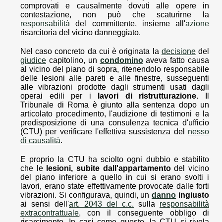
comprovati e causalmente dovuti alle opere in
contestazione, non può che scaturirne la
responsabilità
del committente, insieme all'
azione
risarcitoria del vicino danneggiato.
Nel caso concreto da cui è originata la
decisione
del
giudice
capitolino, un
condomino
aveva fatto causa
al vicino del piano di sopra, ritenendolo responsabile
delle lesioni alle pareti e alle finestre, susseguenti
alle vibrazioni prodotte dagli strumenti usati dagli
operai edili per i
lavori di ristrutturazione
. Il
Tribunale di Roma è giunto alla sentenza dopo un
articolato procedimento, l'audizione di testimoni e la
predisposizione di una consulenza tecnica d'ufficio
(CTU) per verificare l'effettiva sussistenza del
nesso
di causalità
.
E proprio la CTU ha sciolto ogni dubbio e stabilito
che le
lesioni, subite dall'appartamento
del vicino
del piano inferiore a quello in cui si erano svolti i
lavori, erano state effettivamente provocate dalle forti
vibrazioni. Si configurava, quindi, un
danno
ingiusto
ai sensi dell'
art. 2043 del c.c.
sulla
responsabilità
extracontrattuale
, con il conseguente obbligo di
risarcimento. In casi come questo, la CTU si rivela