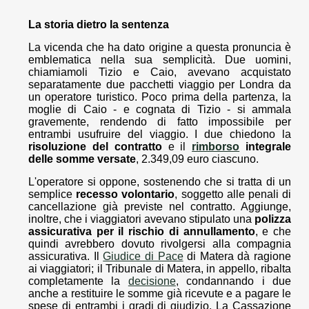
La storia dietro la sentenza
La vicenda che ha dato origine a questa pronuncia è
emblematica nella sua semplicità. Due uomini,
chiamiamoli Tizio e Caio, avevano acquistato
separatamente due pacchetti viaggio per Londra da
un operatore turistico. Poco prima della partenza, la
moglie di Caio - e cognata di Tizio - si ammala
gravemente, rendendo di fatto impossibile per
entrambi usufruire del viaggio. I due chiedono la
risoluzione del contratto
e il
rimborso
integrale
delle somme versate
, 2.349,09 euro ciascuno.
L'operatore si oppone, sostenendo che si tratta di un
semplice
recesso volontario
, soggetto alle penali di
cancellazione già previste nel contratto. Aggiunge,
inoltre, che i viaggiatori avevano stipulato una
polizza
assicurativa per il rischio di annullamento
, e che
quindi avrebbero dovuto rivolgersi alla compagnia
assicurativa. Il
Giudice di Pace
di Matera dà ragione
ai viaggiatori; il Tribunale di Matera, in appello, ribalta
completamente la
decisione
, condannando i due
anche a restituire le somme già ricevute e a pagare le
spese di entrambi i gradi di giudizio. La Cassazione