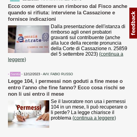
Ecco come ottenere un rimborso dal Fisco anche
quando si rifiuta: interviene la Cassazione e
fornisce indicazioni
Dalla presentazione dell'istanza di
rimborso agli oneri probatori
gravanti sul contribuente (anche
alla luce della recente pronuncia
della Corte di Cassazione n. 25859
del 5 settembre 2023)
(continua a
leggere)
•
Sanità
- 12/12/2023 -
AVV. FABIO RUSSO
Legge 104, i permessi non goduti a fine mese o
entro l'anno che fine fanno? Ecco cosa rischi se
non li usi entro il mese
Se il lavoratore non usa i permessi
104 in un mese, li può recuperare o
li perde? La legge chiarisce il
problema
(continua a leggere)