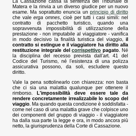
La Cassazione cassa la sentenza del Tribunale di
Matera e la rinvia a un diverso giudice per un nuovo
esame. Ma soprattutto enuncia un
principio di diritto
che vale
erga omnes
, cioè per tutti i casi simili: nel
contratto di pacchetto turistico, quando una
sopravvenuta impossibilità di utilizzazione della
prestazione - non imputabile al viaggiatore - vanifica
in modo decisivo la finalità turistica del viaggio,
il
contratto si estingue e il viaggiatore ha diritto alla
restituzione integrale del
corrispettivo
pagato
. Né
la disciplina del recesso prevista dall'art. 41 del
Codice del Turismo, né l'esistenza di una polizza
assicurativa possono, da soli, escludere questo
diritto.
Vale la pena sottolinearlo con chiarezza: non basta
che ci sia una malattia qualunque per ottenere il
rimborso.
L'impossibilità deve essere tale da
rendere concretamente irrealizzabile lo scopo del
viaggio
. Ma quando questa condizione è soddisfatta -
come nel caso di una malattia grave che colpisce uno
dei componenti del gruppo di viaggio - il viaggiatore
ha dalla sua parte la legge e ora, in modo ancora più
netto, la giurisprudenza della Corte di Cassazione.