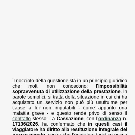
Il nocciolo della questione sta in un principio giuridico
che molti non conoscono:
l'impossibilità
sopravvenuta di utilizzazione della prestazione
. In
parole semplici, si tratta della situazione in cui chi ha
acquistato un servizio non può più usufruirne per
cause a lui non imputabili - come appunto una
malattia grave - e questo rende privo di senso il
contratto
stesso. La
Cassazione
, con l'
ordinanza
n.
17136/2026
, ha confermato che
in questi casi il
viaggiatore ha diritto alla restituzione integrale del
prezzo pagato
, senza che l'operatore turistico possa