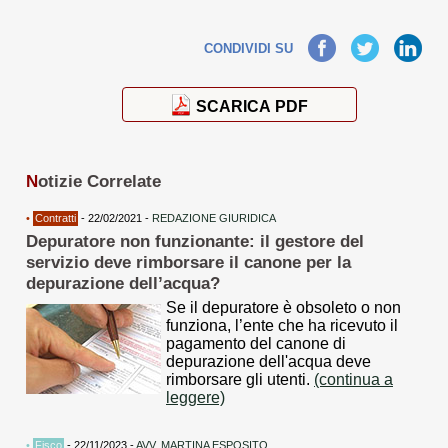
Facebook
Twitter
LinkedIn
CONDIVIDI SU
SCARICA PDF
N
otizie Correlate
•
Contratti
- 22/02/2021 -
REDAZIONE GIURIDICA
Depuratore non funzionante: il gestore del
servizio deve rimborsare il canone per la
depurazione dell’acqua?
Se il depuratore è obsoleto o non
funziona, l’ente che ha ricevuto il
pagamento del canone di
depurazione dell'acqua deve
rimborsare gli utenti.
(continua a
leggere)
•
Fisco
- 22/11/2023 -
AVV. MARTINA ESPOSITO