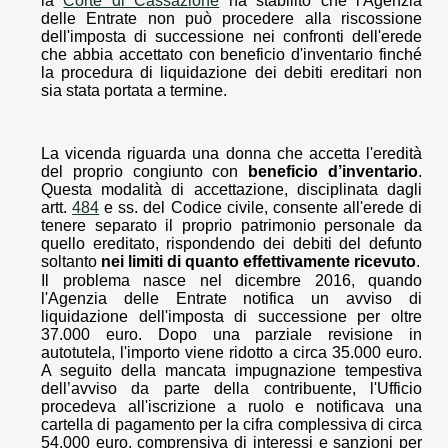
la
Corte di Cassazione
ha stabilito che l'Agenzia
delle Entrate non può procedere alla riscossione
dell'imposta di successione nei confronti dell'erede
che abbia accettato con beneficio d'inventario finché
la procedura di liquidazione dei debiti ereditari non
sia stata portata a termine.
La vicenda riguarda una donna che accetta l'eredità
del proprio congiunto con
beneficio d’inventario
.
Questa modalità di accettazione, disciplinata dagli
artt.
484
e ss. del Codice civile, consente all'erede di
tenere separato il proprio patrimonio personale da
quello ereditato, rispondendo dei debiti del defunto
soltanto
nei limiti di quanto effettivamente ricevuto
.
Il problema nasce nel dicembre 2016, quando
l'Agenzia delle Entrate notifica un avviso di
liquidazione dell'imposta di successione per oltre
37.000 euro. Dopo una parziale revisione in
autotutela, l'importo viene ridotto a circa 35.000 euro.
A seguito della mancata impugnazione tempestiva
dell’avviso da parte della contribuente, l'Ufficio
procedeva all'iscrizione a ruolo e notificava una
cartella di pagamento per la cifra complessiva di circa
54.000 euro, comprensiva di interessi e sanzioni per