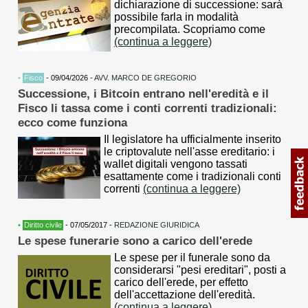
dichiarazione di successione: sarà
possibile farla in modalità
precompilata. Scopriamo come
(continua a leggere)
•
Fisco
- 09/04/2026 -
AVV. MARCO DE GREGORIO
Successione, i Bitcoin entrano nell'eredità e il
Fisco li tassa come i conti correnti tradizionali:
ecco come funziona
Il legislatore ha ufficialmente inserito
le criptovalute nell'asse ereditario: i
wallet digitali vengono tassati
esattamente come i tradizionali conti
correnti
(continua a leggere)
•
Diritto civile
- 07/05/2017 -
REDAZIONE GIURIDICA
Le spese funerarie sono a carico dell'erede
Le spese per il funerale sono da
considerarsi "pesi ereditari", posti a
carico dell'erede, per effetto
dell'accettazione dell'eredità.
(continua a leggere)