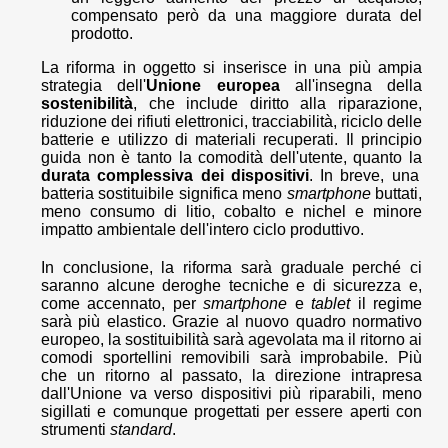
compensato però da una maggiore durata del
prodotto.
La riforma in oggetto si inserisce in una più ampia
strategia dell'
Unione europea
all'insegna della
sostenibilità
, che include diritto alla riparazione,
riduzione dei rifiuti elettronici, tracciabilità, riciclo delle
batterie e utilizzo di materiali recuperati. Il principio
guida non è tanto la comodità dell'utente, quanto la
durata complessiva dei dispositivi
. In breve, una
batteria sostituibile significa meno
smartphone
buttati,
meno consumo di litio, cobalto e nichel e minore
impatto ambientale dell'intero ciclo produttivo.
In conclusione, la riforma sarà graduale perché ci
saranno alcune deroghe tecniche e di sicurezza e,
come accennato, per
smartphone
e
tablet
il regime
sarà più elastico. Grazie al nuovo quadro normativo
europeo, la sostituibilità sarà agevolata ma il ritorno ai
comodi sportellini removibili sarà improbabile. Più
che un ritorno al passato, la direzione intrapresa
dall'Unione va verso dispositivi più riparabili, meno
sigillati e comunque progettati per essere aperti con
strumenti
standard
.