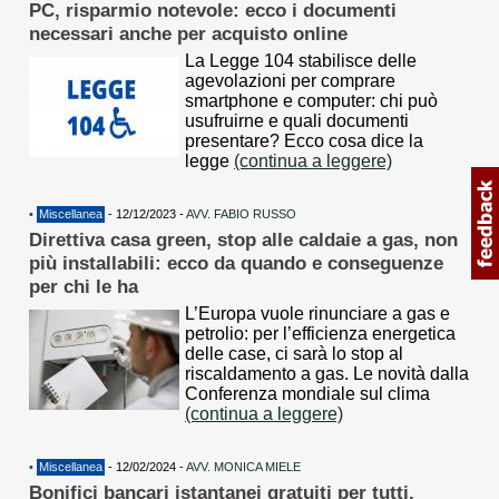
PC, risparmio notevole: ecco i documenti
necessari anche per acquisto online
La Legge 104 stabilisce delle
agevolazioni per comprare
smartphone e computer: chi può
usufruirne e quali documenti
presentare? Ecco cosa dice la
legge
(continua a leggere)
•
Miscellanea
- 12/12/2023 -
AVV. FABIO RUSSO
Direttiva casa green, stop alle caldaie a gas, non
più installabili: ecco da quando e conseguenze
per chi le ha
L’Europa vuole rinunciare a gas e
petrolio: per l’efficienza energetica
delle case, ci sarà lo stop al
riscaldamento a gas. Le novità dalla
Conferenza mondiale sul clima
(continua a leggere)
•
Miscellanea
- 12/02/2024 -
AVV. MONICA MIELE
Bonifici bancari istantanei gratuiti per tutti,