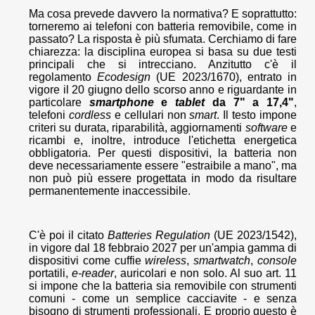
Ma cosa prevede davvero la normativa? E soprattutto:
torneremo ai telefoni con batteria removibile, come in
passato? La risposta è più sfumata. Cerchiamo di fare
chiarezza: la disciplina europea si basa su due testi
principali che si intrecciano. Anzitutto c'è il
regolamento
Ecodesign
(UE 2023/1670), entrato in
vigore il 20 giugno dello scorso anno e riguardante in
particolare
smartphone
e
tablet
da 7" a 17,4"
,
telefoni
cordless
e cellulari non
smart
. Il testo impone
criteri su durata, riparabilità, aggiornamenti
software
e
ricambi e, inoltre, introduce l'etichetta energetica
obbligatoria. Per questi dispositivi, la batteria non
deve necessariamente essere "estraibile a mano", ma
non può più essere progettata in modo da risultare
permanentemente inaccessibile.
C'è poi il citato
Batteries Regulation
(UE 2023/1542),
in vigore dal 18 febbraio 2027 per un'ampia gamma di
dispositivi come cuffie
wireless
,
smartwatch
,
console
portatili,
e-reader
, auricolari e non solo. Al suo art. 11
si impone che la batteria sia removibile con strumenti
comuni - come un semplice cacciavite - e senza
bisogno di strumenti professionali. E proprio questo è