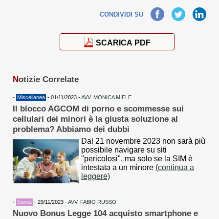
Facebook
Twitter
LinkedIn
CONDIVIDI SU
SCARICA PDF
N
otizie Correlate
•
Miscellanea
- 01/11/2023 -
AVV. MONICA MIELE
Il blocco AGCOM di porno e scommesse sui
cellulari dei minori è la giusta soluzione al
problema? Abbiamo dei dubbi
Dal 21 novembre 2023 non sarà più
possibile navigare su siti
"pericolosi", ma solo se la SIM è
intestata a un minore
(continua a
leggere)
•
Sanità
- 29/11/2023 -
AVV. FABIO RUSSO
Nuovo Bonus Legge 104 acquisto smartphone e