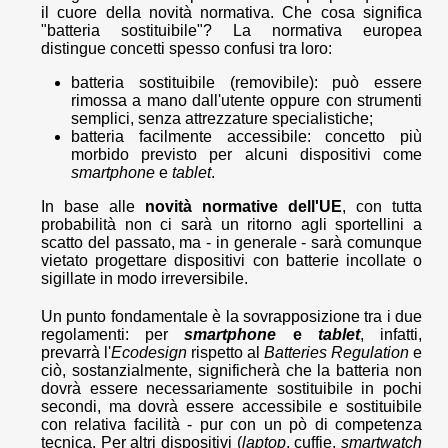
il cuore della novità normativa. Che cosa significa
"batteria sostituibile"? La normativa europea
distingue concetti spesso confusi tra loro:
batteria sostituibile (removibile): può essere
rimossa a mano dall'utente oppure con strumenti
semplici, senza attrezzature specialistiche;
batteria facilmente accessibile: concetto più
morbido previsto per alcuni dispositivi come
smartphone
e
tablet
.
In base alle
novità normative dell'UE
, con tutta
probabilità non ci sarà un ritorno agli sportellini a
scatto del passato, ma - in generale - sarà comunque
vietato progettare dispositivi con batterie incollate o
sigillate in modo irreversibile.
Un punto fondamentale è la sovrapposizione tra i due
regolamenti: per
smartphone
e
tablet
, infatti,
prevarrà l'
Ecodesign
rispetto al
Batteries Regulation
e
ciò, sostanzialmente, significherà che la batteria non
dovrà essere necessariamente sostituibile in pochi
secondi, ma dovrà essere accessibile e sostituibile
con relativa facilità - pur con un pò di competenza
tecnica. Per altri dispositivi (
laptop
, cuffie,
smartwatch