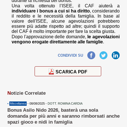
durante la richiesta dei bonus.
Una volta ottenuto l’ISEE, il CAF aiuterà a
individuare i bonus a cui si ha diritto
, considerando
il reddito e le necessità della famiglia. In base al
valore dell'ISEE, alcune agevolazioni potrebbero
essere più adatte rispetto ad altre; quindi il supporto
del CAF è molto importante per fare la scelta giusta.
Dopo l'approvazione delle domande,
le agevolazioni
vengono erogate direttamente alle famiglie
.
Facebook
Twitter
LinkedIn
CONDIVIDI SU
SCARICA PDF
N
otizie Correlate
•
Miscellanea
- 08/08/2025 -
DOTT. ROMINA CARDIA
Bonus Asilo Nido 2026, basterà una sola
domanda per più anni e saranno rimborsati anche
spazi gioco e nidi in famiglia