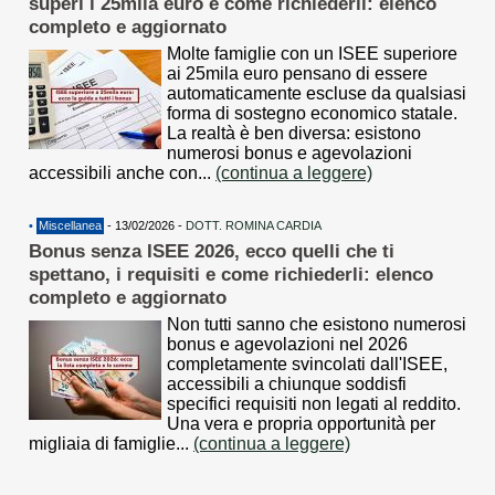
superi i 25mila euro e come richiederli: elenco
completo e aggiornato
Molte famiglie con un ISEE superiore
ai 25mila euro pensano di essere
automaticamente escluse da qualsiasi
forma di sostegno economico statale.
La realtà è ben diversa: esistono
numerosi bonus e agevolazioni
accessibili anche con...
(continua a leggere)
•
Miscellanea
- 13/02/2026 -
DOTT. ROMINA CARDIA
Bonus senza ISEE 2026, ecco quelli che ti
spettano, i requisiti e come richiederli: elenco
completo e aggiornato
Non tutti sanno che esistono numerosi
bonus e agevolazioni nel 2026
completamente svincolati dall'ISEE,
accessibili a chiunque soddisfi
specifici requisiti non legati al reddito.
Una vera e propria opportunità per
migliaia di famiglie...
(continua a leggere)