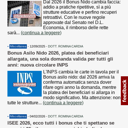
Dal 2026 il Bonus Nido cambia faccia:
addio a pratiche ripetitive, sì a più
strutture educative e perfino recuperi
retroattivi. Con le nuove regole
approvate dal Senato nel D.L.
Economia, il rimborso delle rette
sarà...
(continua a leggere)
•
Miscellanea
- 12/09/2025 -
DOTT. ROMINA CARDIA
Bonus Asilo Nido 2026, platea dei beneficiari
allargata, una sola domanda valida per tutti gli
anni: nuova circolare INPS
L'INPS cambia le carte in tavola per il
Bonus asilo nido: dal 2026 arriva la
conferma automatica senza dover
rifare ogni anno la domanda, mentre
la platea dei beneficiari si allarga in
modo significativo. Ma attenzione: non
tutte le strutture...
(continua a leggere)
•
Miscellanea
- 04/02/2026 -
DOTT. ROMINA CARDIA
ISEE 2026, ecco tutti i bonus che ti spettano se