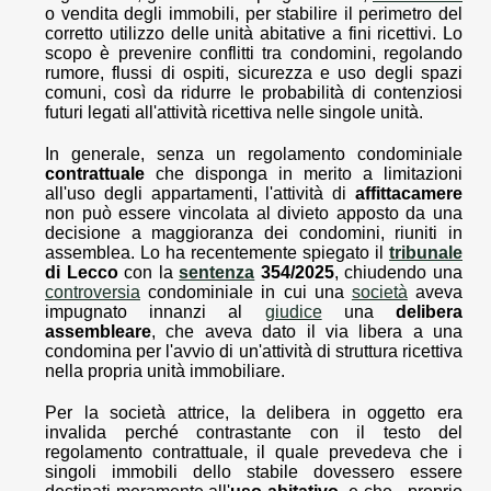
o vendita degli immobili, per stabilire il perimetro del
corretto utilizzo delle unità abitative a fini ricettivi. Lo
scopo è prevenire conflitti tra condomini, regolando
rumore, flussi di ospiti, sicurezza e uso degli spazi
comuni, così da ridurre le probabilità di contenziosi
futuri legati all'attività ricettiva nelle singole unità.
In generale, senza un regolamento condominiale
contrattuale
che disponga in merito a limitazioni
all'uso degli appartamenti, l'attività di
affittacamere
non può essere vincolata al divieto apposto da una
decisione a maggioranza dei condomini, riuniti in
assemblea. Lo ha recentemente spiegato il
tribunale
di Lecco
con la
sentenza
354/2025
, chiudendo una
controversia
condominiale in cui una
società
aveva
impugnato innanzi al
giudice
una
delibera
assembleare
, che aveva dato il via libera a una
condomina per l'avvio di un'attività di struttura ricettiva
nella propria unità immobiliare.
Per la società attrice, la delibera in oggetto era
invalida perché contrastante con il testo del
regolamento contrattuale, il quale prevedeva che i
singoli immobili dello stabile dovessero essere