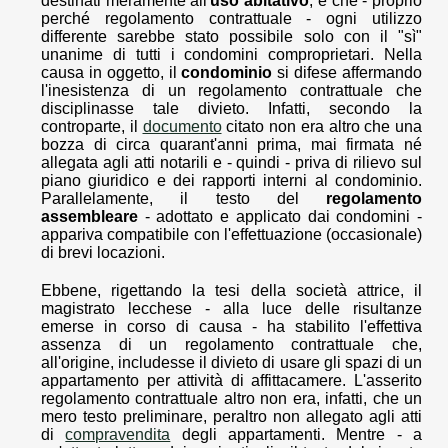
destinati meramente all'
uso abitativo
, e che - proprio
perché regolamento contrattuale - ogni utilizzo
differente sarebbe stato possibile solo con il "sì"
unanime di tutti i condomini comproprietari. Nella
causa in oggetto, il
condominio
si difese affermando
l'inesistenza di un regolamento contrattuale che
disciplinasse tale divieto. Infatti, secondo la
controparte, il
documento
citato non era altro che una
bozza di circa quarant'anni prima, mai firmata né
allegata agli atti notarili e - quindi - priva di rilievo sul
piano giuridico e dei rapporti interni al condominio.
Parallelamente, il testo del
regolamento
assembleare
- adottato e applicato dai condomini -
appariva compatibile con l'effettuazione (occasionale)
di brevi locazioni.
Ebbene, rigettando la tesi della società attrice, il
magistrato lecchese - alla luce delle risultanze
emerse in corso di causa - ha stabilito l'effettiva
assenza di un regolamento contrattuale che,
all'origine, includesse il divieto di usare gli spazi di un
appartamento per attività di affittacamere. L'asserito
regolamento contrattuale altro non era, infatti, che un
mero testo preliminare, peraltro non allegato agli atti
di
compravendita
degli appartamenti. Mentre - a