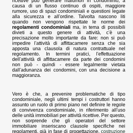
ricettive può generare malumori in condominio, a
causa di un flusso continuo di ospiti, maggiore
rumore, uso di spazi condominiali e questioni legate
alla sicurezza e all'ordine. Talvolta nascono liti
quando non vengono rispettate le norme dei
regolamenti condominiali
ma, in tema di possibili
divieti a questo genere di attività, c'è una
precisazione molto importante da fare: non si può
impedire l'attività di affittacamere senza che sia
apposta una clausola di natura contrattuale nel
regolamento. In termini pratici, l'effettuazione
dell'attività di affittacamere da parte dei condomini
non può - quindi - essere legalmente vietata
dall'adunanza dei condomini, con una decisione a
maggioranza.
Vero è che, a prevenire problematiche di tipo
condominiale, negli ultimi tempi i costruttori hanno
assunto un ruolo di primo piano nel definire le regole
di convivenza condominiale, in riferimento all'uso
delle unità immobiliari per attività ricettive. Per questo,
non sorprende che gli operatori del settore
immobiliare inseriscano clausole specifiche nei
regolamenti, già in fase di progettazione,
costruzione