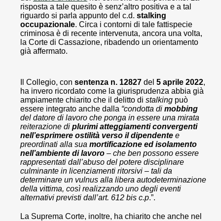
risposta a tale quesito è senz’altro positiva e a tal
riguardo si parla appunto del c.d.
stalking
occupazionale
. Circa i contorni di tale fattispecie
criminosa è di recente intervenuta, ancora una volta,
la Corte di Cassazione, ribadendo un orientamento
già affermato.
Il Collegio, con
sentenza n. 12827
del
5 aprile 2022
,
ha invero ricordato come la giurisprudenza abbia già
ampiamente chiarito che il delitto di
stalking
può
essere integrato anche dalla
“condotta di
mobbing
del datore di lavoro che ponga in essere una mirata
reiterazione di
plurimi atteggiamenti convergenti
nell’esprimere ostilità verso il dipendente
e
preordinati alla sua
mortificazione ed isolamento
nell’ambiente di lavoro
– che ben possono essere
rappresentati dall’abuso del potere disciplinare
culminante in licenziamenti ritorsivi – tali da
determinare un vulnus alla libera autodeterminazione
della vittima, così realizzando uno degli eventi
alternativi previsti dall’art. 612 bis c.p
.”.
La Suprema Corte, inoltre, ha chiarito che anche nel