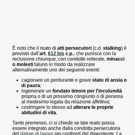
È noto che il reato di
atti persecutori
(c.d.
stalking
) è
previsto dall’
art.
612 bis
c.p.
, che punisce con la
reclusione chiunque, con condotte reiterate,
minacci
o molesti
taluno in modo da realizzare
alternativamente uno dei seguenti eventi:
cagionare un perdurante e grave
stato di ansia o
di paura
;
ingenerare un
fondato timore per l'incolumità
propria o di un prossimo congiunto o di persona
al medesimo legata da relazione affettiva;
costringere lo stesso ad
alterare le proprie
abitudini di vita
.
Tanto premesso, ci si chiede se tale reato possa
essere integrato anche dalla condotta persecutoria
del
datore di lavoro
nei confronti del dipendente. La