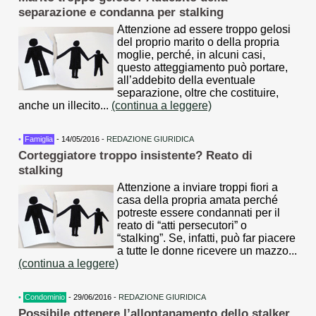
separazione e condanna per stalking
Attenzione ad essere troppo gelosi
del proprio marito o della propria
moglie, perché, in alcuni casi,
questo atteggiamento può portare,
all’addebito della eventuale
separazione, oltre che costituire,
anche un illecito...
(continua a leggere)
•
Famiglia
- 14/05/2016 -
REDAZIONE GIURIDICA
Corteggiatore troppo insistente? Reato di
stalking
Attenzione a inviare troppi fiori a
casa della propria amata perché
potreste essere condannati per il
reato di “atti persecutori” o
“stalking”. Se, infatti, può far piacere
a tutte le donne ricevere un mazzo...
(continua a leggere)
•
Condominio
- 29/06/2016 -
REDAZIONE GIURIDICA
Possibile ottenere l’allontanamento dello stalker