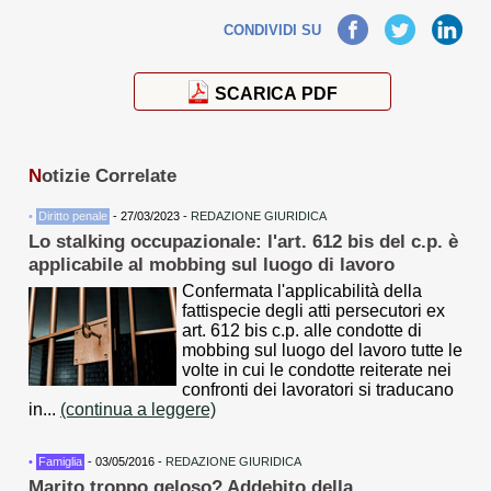
Facebook
Twitter
LinkedIn
CONDIVIDI SU
SCARICA PDF
N
otizie Correlate
•
Diritto penale
- 27/03/2023 -
REDAZIONE GIURIDICA
Lo stalking occupazionale: l'art. 612 bis del c.p. è
applicabile al mobbing sul luogo di lavoro
Confermata l'applicabilità della
fattispecie degli atti persecutori ex
art. 612 bis c.p. alle condotte di
mobbing sul luogo del lavoro tutte le
volte in cui le condotte reiterate nei
confronti dei lavoratori si traducano
in...
(continua a leggere)
•
Famiglia
- 03/05/2016 -
REDAZIONE GIURIDICA
Marito troppo geloso? Addebito della