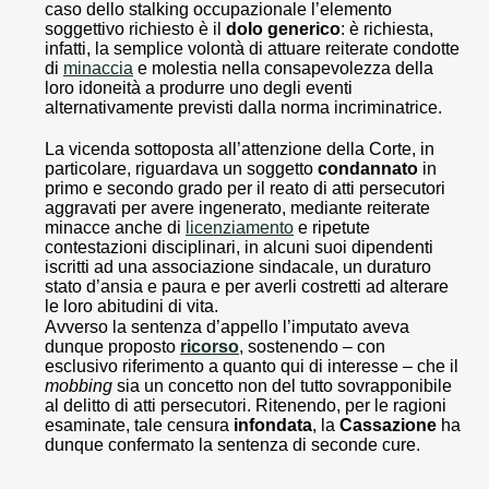
caso dello stalking occupazionale l’elemento
soggettivo richiesto è il
dolo generico
: è richiesta,
infatti, la semplice volontà di attuare reiterate condotte
di
minaccia
e molestia nella consapevolezza della
loro idoneità a produrre uno degli eventi
alternativamente previsti dalla norma incriminatrice.
La vicenda sottoposta all’attenzione della Corte, in
particolare, riguardava un soggetto
condannato
in
primo e secondo grado per il reato di atti persecutori
aggravati per avere ingenerato, mediante reiterate
minacce anche di
licenziamento
e ripetute
contestazioni disciplinari, in alcuni suoi dipendenti
iscritti ad una associazione sindacale, un duraturo
stato d’ansia e paura e per averli costretti ad alterare
le loro abitudini di vita.
Avverso la sentenza d’appello l’imputato aveva
dunque proposto
ricorso
,
sostenendo – con
esclusivo riferimento a quanto qui di interesse – che il
mobbing
sia un concetto non del tutto sovrapponibile
al delitto di atti persecutori. Ritenendo, per le ragioni
esaminate, tale censura
infondata
, la
Cassazione
ha
dunque confermato la sentenza di seconde cure.