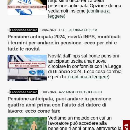
requisiti e decorrenza della
pensione anticipata Opzione donna:
vediamoli insieme
(continua a
leggere)
•
Previdenza Sociale
- 08/07/2024 -
DOTT. ADRIANA CHIEPPA
Pensione anticipata 2024, novità INPS, modificati
i termini per andare in pensione: ecco per chi e
tutte le novità
Novità dall’Inps sul fronte pensioni
anticipate: uscita una nuova
circolare in conformità con la Legge
di Bilancio 2024. Ecco cosa cambia
e per chi.
(continua a leggere)
•
Previdenza Sociale
- 01/08/2024 -
AVV. MARCO DE GREGORIO
Pensione anticipata, puoi andare in pensione
quattro anni prima con l'aiuto del datore di
lavoro: ecco come fare
Vediamo un metodo con cui un
lavoratore può accedere alla
pensione 4 anni prima, attraverso la