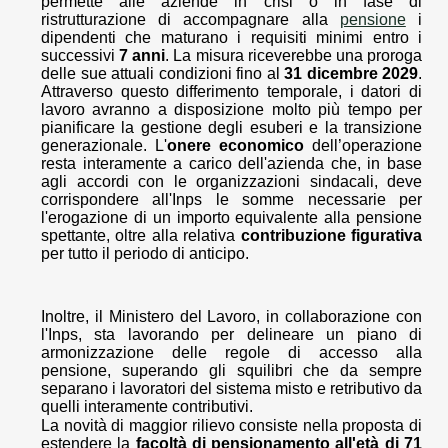
permette alle aziende in crisi o in fase di
ristrutturazione di accompagnare alla
pensione
i
dipendenti che maturano i requisiti minimi entro i
successivi
7 anni
. La misura riceverebbe una proroga
delle sue attuali condizioni fino al
31 dicembre 2029
.
Attraverso questo differimento temporale, i datori di
lavoro avranno a disposizione molto più tempo per
pianificare la gestione degli esuberi e la transizione
generazionale. L'
onere economico
dell’operazione
resta interamente a carico dell'azienda che, in base
agli accordi con le organizzazioni sindacali, deve
corrispondere all'Inps le somme necessarie per
l'erogazione di un importo equivalente alla pensione
spettante, oltre alla relativa
contribuzione figurativa
per tutto il periodo di anticipo.
Inoltre, il Ministero del Lavoro, in collaborazione con
l'Inps, sta lavorando per delineare un piano di
armonizzazione delle regole di accesso alla
pensione, superando gli squilibri che da sempre
separano i lavoratori del sistema misto e retributivo da
quelli interamente contributivi.
La novità di maggior rilievo consiste nella proposta di
estendere la
facoltà di pensionamento all'età di 71