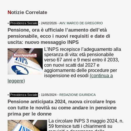
N
otizie Correlate
•
Previdenza Sociale
- 24/02/2026 -
AVV. MARCO DE GREGORIO
Pensione, ora è ufficiale l’aumento dell’età
pensionabile, ecco i nuovi requisiti e date di
uscita: nuovo messaggio INPS
L'INPS recepisce l’adeguamento alla
speranza di vita: età pensionabile
verso 67 anni e 9 mesi entro il 2033,
con nuovi scatti dal 2027 e
aggiornamento delle procedure per
isopensione ed esodi
(continua a
leggere)
•
Previdenza Sociale
- 11/05/2024 -
REDAZIONE GIURIDICA
Pensione anticipata 2024, nuova circolare Inps
con tutte le novità su come andare in pensione
prima per le donne
La circolare INPS 3 maggio 2024, n.
59 fornisce tutti i chiarimenti su