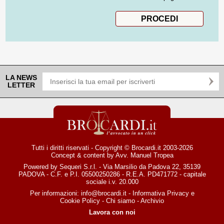
LA NEWS
LETTER
Tutti i diritti riservati - Copyright © Brocardi.it 2003-2026
Concept & content by
Avv. Manuel Tropea
Powered by Sequeri S.r.l. - Via Marsilio da Padova 22, 35139
PADOVA - C.F. e P.I. 05500250286 - R.E.A. PD471772 - capitale
sociale i.v. 20.000
Per informazioni:
info@brocardi.it
-
Informativa Privacy
e
Cookie Policy
-
Chi siamo
-
Archivio
Lavora con noi