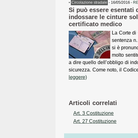
•
Circolazione stradale
- 16/05/2016 -
RE
Si può essere esentati d
indossare le cinture so
certificato medico
La Corte di
sentenza n.
si è pronun
molto sentit
a dire quello dell’obbligo di ind
sicurezza. Come noto, il Codice
leggere)
Articoli correlati
Art. 3 Costituzione
Art. 27 Costituzione