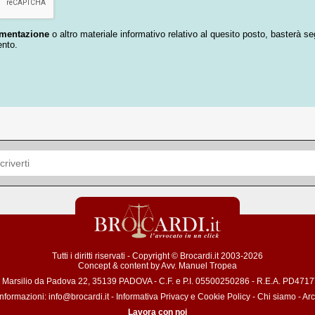
umentazione
o altro materiale informativo relativo al quesito posto, basterà se
ento.
Tutti i diritti riservati - Copyright © Brocardi.it 2003-2026
Concept & content by
Avv. Manuel Tropea
a Marsilio da Padova 22, 35139 PADOVA - C.F. e P.I. 05500250286 - R.E.A. PD471772
informazioni:
info@brocardi.it
-
Informativa Privacy
e
Cookie Policy
-
Chi siamo
-
Arc
Lavora con noi