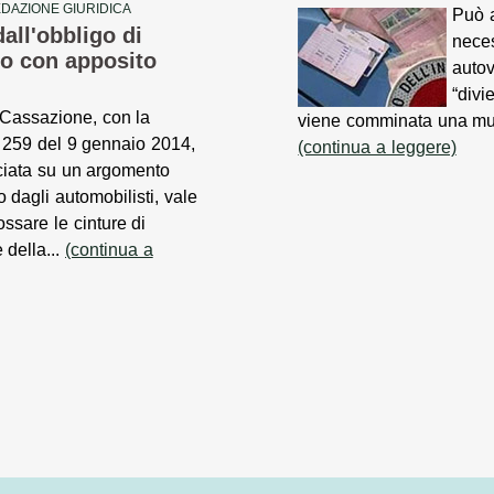
DAZIONE GIURIDICA
Può a
all'obbligo di
neces
lo con apposito
autov
“divi
 Cassazione, con la
viene comminata una mult
 259 del 9 gennaio 2014,
(continua a leggere)
ciata su un argomento
o dagli automobilisti, vale
ossare le cinture di
 della...
(continua a