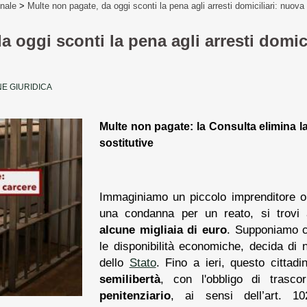
enale
>
Multe non pagate, da oggi sconti la pena agli arresti domiciliari: nuov
 oggi sconti la pena agli arresti domic
E GIURIDICA
Multe non pagate: la Consulta elimina la 
sostitutive
Immaginiamo un piccolo imprenditore o
una condanna per un reato, si trov
alcune migliaia di euro
. Supponiamo c
le disponibilità economiche, decida di n
dello
Stato
. Fino a ieri, questo cittadi
semilibertà
, con l'obbligo di trasc
penitenziario
, ai sensi dell’art. 