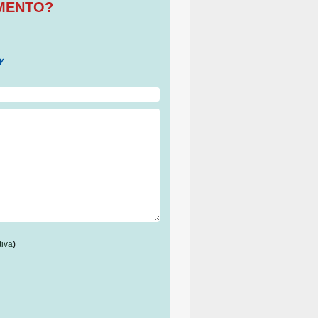
OMENTO?
tiva
)