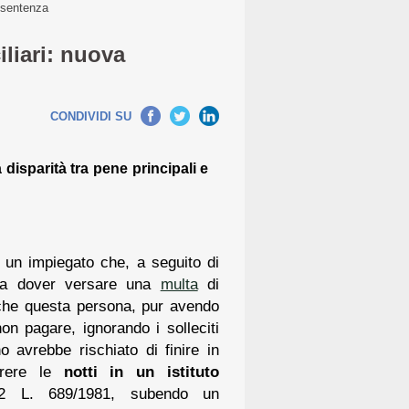
a sentenza
iliari: nuova
CONDIVIDI SU
disparità tra pene principali e
 un impiegato che, a seguito di
i a dover versare una
multa
di
he questa persona, pur avendo
on pagare, ignorando i solleciti
no avrebbe rischiato di finire in
orrere le
notti in un istituto
102 L. 689/1981, subendo un