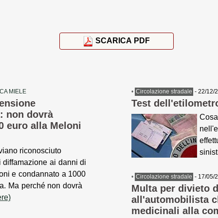
SCARICA PDF
ICA MIELE
•
Circolazione stradale
- 22/12/
pensione
Test dell'etilomet
a: non dovrà
Cosa
 euro alla Meloni
nell'
effet
iano riconosciuto
sinis
i diffamazione ai danni di
oni e condannato a 1000
•
Circolazione stradale
- 17/05/
ta. Ma perché non dovrà
Multa per divieto 
ere)
all'automobilista
medicinali alla co