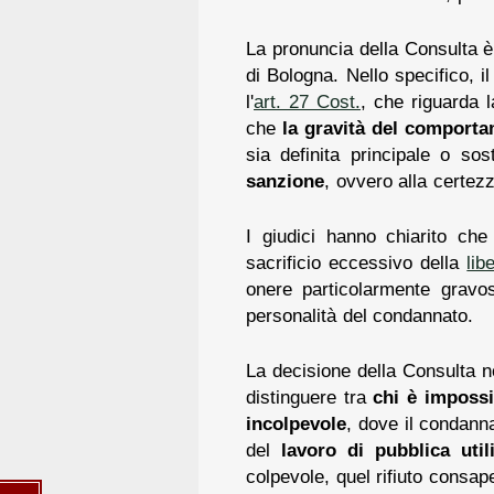
La pronuncia della Consulta è i
di Bologna. Nello specifico, il 
l'
art. 27 Cost.
, che riguarda l
che
la gravità del comporta
sia definita principale o sos
sanzione
, ovvero alla certe
I giudici hanno chiarito che
sacrificio eccessivo della
lib
onere particolarmente gravos
personalità del condannato.
La decisione della Consulta n
distinguere tra
chi è impossi
incolpevole
, dove il condann
del
lavoro di pubblica utili
colpevole, quel rifiuto consape