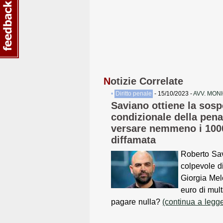
N
otizie Correlate
•
Diritto penale
- 15/10/2023 -
AVV. MON
Saviano ottiene la sos
condizionale della pen
versare nemmeno i 1000
diffamata
Roberto Sav
colpevole d
Giorgia Mel
euro di mul
pagare nulla?
(continua a legg