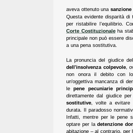
aveva ottenuto una
sanzione 
Questa evidente disparità di t
per ristabilire l’equilibrio.
Corte Costituzionale
ha stab
principale non può essere disc
a una pena sostitutiva.
La pronuncia del giudice del
dell'insolvenza colpevole
, o
non onora il debito con l
un'oggettiva mancanza di den
le
pene pecuniarie princip
direttamente dal giudice per
sostitutive
, volte a evitare
durata. Il paradosso normati
Infatti, mentre per le pene so
optare per la
detenzione domi
abitazione – al contrario, per