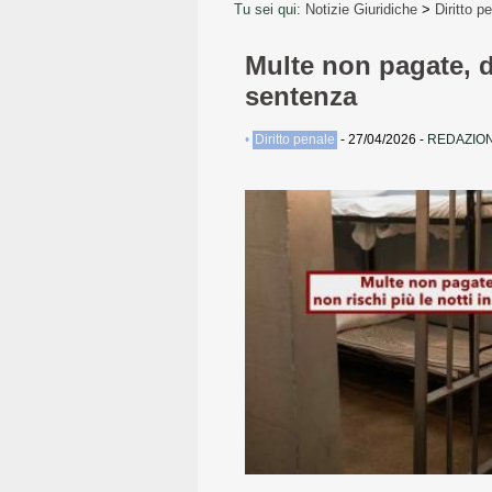
Tu sei qui:
Notizie Giuridiche
>
Diritto p
Multe non pagate, da
sentenza
•
Diritto penale
-
27/04/2026
-
REDAZION