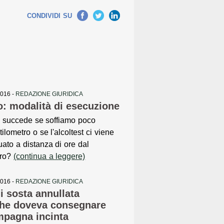
Facebook
Twitter
LinkedIn
CONDIVIDI SU
2016 -
REDAZIONE GIURIDICA
ro: modalità di esecuzione
 succede se soffiamo poco
etilometro o se l'alcoltest ci viene
tuato a distanza di ore dal
tro?
(continua a leggere)
2016 -
REDAZIONE GIURIDICA
di sosta annullata
 che doveva consegnare
mpagna incinta