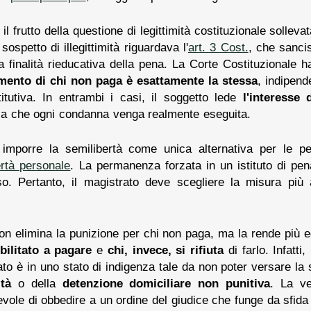
l frutto della questione di legittimità costituzionale sollev
sospetto di illegittimità riguardava l'
art. 3 Cost.
, che sancis
a finalità rieducativa della pena. La Corte Costituzionale ha
mento di chi non paga è esattamente la stessa
, indipend
titutiva. In entrambi i casi, il soggetto lede
l'interesse d
zza che ogni condanna venga realmente eseguita.
 imporre la semilibertà come unica alternativa per le pe
ertà personale
. La permanenza forzata in un istituto di pe
o. Pertanto, il magistrato deve scegliere la misura più 
on elimina la punizione per chi non paga, ma la rende più
bilitato a pagare
e
chi, invece, si rifiuta
di farlo. Infatti
ato è in uno stato di indigenza tale da non poter versare la
tà
o della
detenzione domiciliare non punitiva
. La ve
vole di obbedire a un ordine del giudice che funge da sfida a