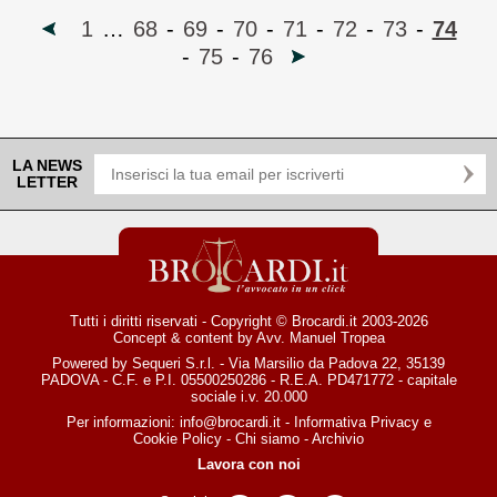
1
…
68
-
69
-
70
-
71
-
72
-
73
-
74
-
75
-
76
LA NEWS
LETTER
Tutti i diritti riservati - Copyright © Brocardi.it 2003-2026
Concept & content by
Avv. Manuel Tropea
Powered by Sequeri S.r.l. - Via Marsilio da Padova 22, 35139
PADOVA - C.F. e P.I. 05500250286 - R.E.A. PD471772 - capitale
sociale i.v. 20.000
Per informazioni:
info@brocardi.it
-
Informativa Privacy
e
Cookie Policy
-
Chi siamo
-
Archivio
Lavora con noi