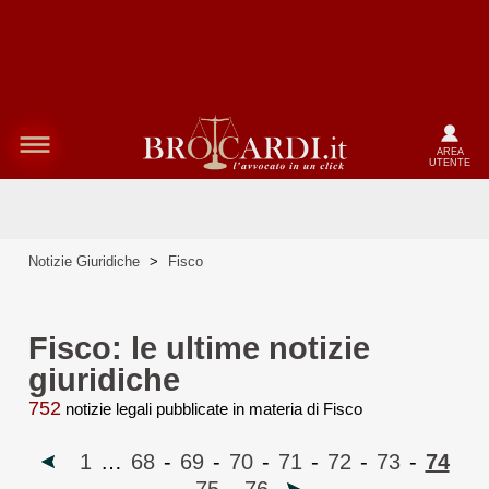
AREA
UTENTE
Notizie Giuridiche
>
Fisco
Fisco: le ultime notizie
giuridiche
752
notizie legali pubblicate in materia di Fisco
1
…
68
-
69
-
70
-
71
-
72
-
73
-
74