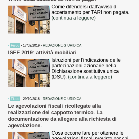
Come difendersi dall'avviso di
accertamento per TARI non pagata.
(continua a leggere)
•
Fisco
- 17/02/2019 -
REDAZIONE GIURIDICA
ISEE 2019: attività mobiliari
Istruzioni per l'indicazione delle
partecipazioni azionarie nella
Dichiarazione sostitutiva unica
(DSU).
(continua a leggere)
•
Fisco
- 29/10/2018 -
REDAZIONE GIURIDICA
Le agevolazioni fiscali ricollegate alla
realizzazione del cappotto termico. La
documentazione da allegare alla richiesta di
agevolazione.
Cosa occorre fare per ottenere le
agevolazioni fiscali previste per chi