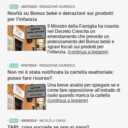
•
Fisco
- 16/07/2019 -
REDAZIONE GIURIDICA
Novità su Bonus bebè e detrazioni sui prodotti
per l'infanzia
Il Ministro della Famiglia ha inserito
nel Decreto Crescita un
emendamento che prevede un
potenziamento del Bonus bebè e
sgravi fiscali sui prodotti per
l'infanzia.
(continua a leggere)
•
Fisco
- 07/07/2019 -
REDAZIONE GIURIDICA
Non mi è stata notificata la cartella esattoriale:
posso fare ricorso?
Una breve analisi per spiegare se e
come fare opposizione all’estratto di
ruolo quando manca la cartella
(continua a leggere)
•
Fisco
- 09/05/2019 -
NICOLÒ LI CAUSI
TARI: cosa succede se non si paga?