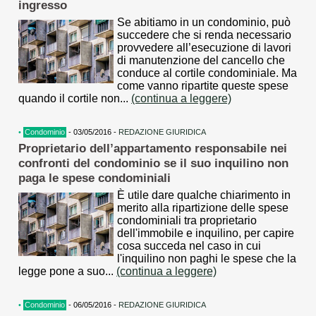
ingresso
Se abitiamo in un condominio, può
succedere che si renda necessario
provvedere all’esecuzione di lavori
di manutenzione del cancello che
conduce al cortile condominiale. Ma
come vanno ripartite queste spese
quando il cortile non...
(continua a leggere)
•
Condominio
- 03/05/2016 -
REDAZIONE GIURIDICA
Proprietario dell’appartamento responsabile nei
confronti del condominio se il suo inquilino non
paga le spese condominiali
È utile dare qualche chiarimento in
merito alla ripartizione delle spese
condominiali tra proprietario
dell'immobile e inquilino, per capire
cosa succeda nel caso in cui
l'inquilino non paghi le spese che la
legge pone a suo...
(continua a leggere)
•
Condominio
- 06/05/2016 -
REDAZIONE GIURIDICA