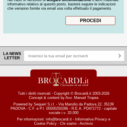
informativo relativo al quesito posto, basterà seguire le indicazioni
che verranno fornite via email una volta effettuato il pagamento.
LA NEWS
LETTER
Tutti i diritti riservati - Copyright © Brocardi.it 2003-2026
Concept & content by
Avv. Manuel Tropea
Powered by Sequeri S.r.l. - Via Marsilio da Padova 22, 35139
PADOVA - C.F. e P.I. 05500250286 - R.E.A. PD471772 - capitale
sociale i.v. 20.000
Per informazioni:
info@brocardi.it
-
Informativa Privacy
e
Cookie Policy
-
Chi siamo
-
Archivio