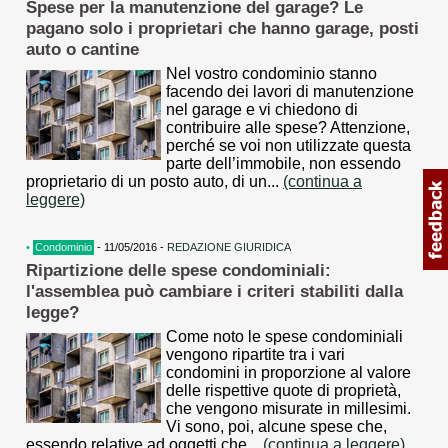
Spese per la manutenzione del garage? Le
pagano solo i proprietari che hanno garage, posti
auto o cantine
Nel vostro condominio stanno
facendo dei lavori di manutenzione
nel garage e vi chiedono di
contribuire alle spese? Attenzione,
perché se voi non utilizzate questa
parte dell’immobile, non essendo
proprietario di un posto auto, di un...
(continua a
leggere)
•
Condominio
- 11/05/2016 -
REDAZIONE GIURIDICA
Ripartizione delle spese condominiali:
l'assemblea può cambiare i criteri stabiliti dalla
legge?
Come noto le spese condominiali
vengono ripartite tra i vari
condomini in proporzione al valore
delle rispettive quote di proprietà,
che vengono misurate in millesimi.
Vi sono, poi, alcune spese che,
essendo relative ad oggetti che...
(continua a leggere)