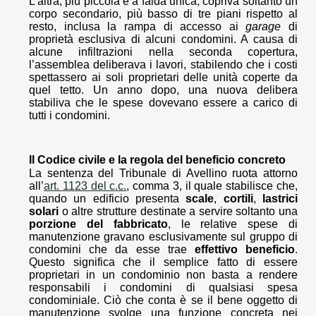
L’altra, più piccola e a falda unica, copriva soltanto un
corpo secondario, più basso di tre piani rispetto al
resto, inclusa la rampa di accesso ai
garage
di
proprietà esclusiva di alcuni condomini. A causa di
alcune infiltrazioni nella seconda copertura,
l’assemblea deliberava i lavori, stabilendo che i costi
spettassero ai soli proprietari delle unità coperte da
quel tetto. Un anno dopo, una nuova delibera
stabiliva che le spese dovevano essere a carico di
tutti i condomini.
Il Codice civile e la regola del beneficio concreto
La sentenza del Tribunale di Avellino ruota attorno
all’
art. 1123 del c.c.
, comma 3, il quale stabilisce che,
quando un edificio presenta
scale
,
cortili
,
lastrici
solari
o altre strutture destinate a servire soltanto una
porzione del fabbricato
, le relative spese di
manutenzione gravano esclusivamente sul gruppo di
condomini che da esse trae
effettivo beneficio
.
Questo significa che il semplice fatto di essere
proprietari in un condominio non basta a rendere
responsabili i condomini di qualsiasi spesa
condominiale. Ciò che conta è se il bene oggetto di
manutenzione svolge una funzione concreta nei