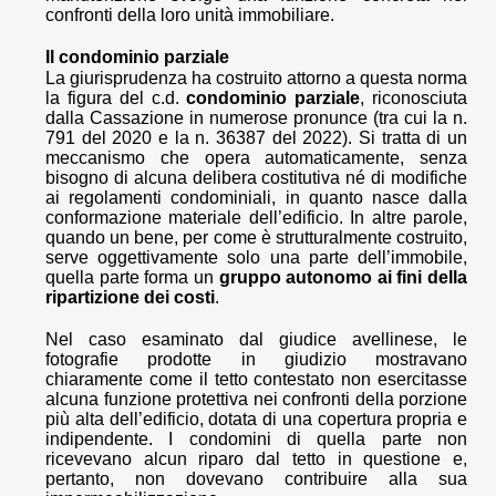
confronti della loro unità immobiliare.
Il condominio parziale
La giurisprudenza ha costruito attorno a questa norma
la figura del c.d.
condominio parziale
, riconosciuta
dalla Cassazione in numerose pronunce (tra cui la n.
791 del 2020 e la n. 36387 del 2022). Si tratta di un
meccanismo che opera automaticamente, senza
bisogno di alcuna delibera costitutiva né di modifiche
ai regolamenti condominiali, in quanto nasce dalla
conformazione materiale dell’edificio. In altre parole,
quando un bene, per come è strutturalmente costruito,
serve oggettivamente solo una parte dell’immobile,
quella parte forma un
gruppo autonomo ai fini della
ripartizione dei costi
.
Nel caso esaminato dal giudice avellinese, le
fotografie prodotte in giudizio mostravano
chiaramente come il tetto contestato non esercitasse
alcuna funzione protettiva nei confronti della porzione
più alta dell’edificio, dotata di una copertura propria e
indipendente. I condomini di quella parte non
ricevevano alcun riparo dal tetto in questione e,
pertanto, non dovevano contribuire alla sua