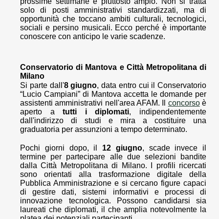
prossime settimane è piuttosto ampio. Non si tratta
solo di posti amministrativi standardizzati, ma di
opportunità che toccano ambiti culturali, tecnologici,
sociali e persino musicali. Ecco perché è importante
conoscere con anticipo le varie scadenze.
Conservatorio di Mantova e Città Metropolitana di
Milano
Si parte dall'
8 giugno
, data entro cui il Conservatorio
“Lucio Campiani” di Mantova accetta le domande per
assistenti amministrativi nell'area AFAM. Il
concorso
è
aperto a
tutti i diplomati
, indipendentemente
dall'indirizzo di studi e mira a costituire una
graduatoria per assunzioni a tempo determinato.
Pochi giorni dopo, il
12 giugno
, scade invece il
termine per partecipare alle due selezioni bandite
dalla Città Metropolitana di Milano. I profili ricercati
sono orientati alla trasformazione digitale della
Pubblica Amministrazione e si cercano figure capaci
di gestire dati, sistemi informativi e processi di
innovazione tecnologica. Possono candidarsi sia
laureati che diplomati, il che amplia notevolmente la
platea dei potenziali partecipanti.