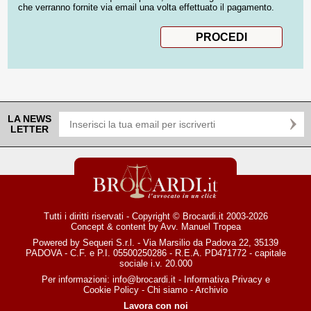
che verranno fornite via email una volta effettuato il pagamento.
LA NEWS
LETTER
Tutti i diritti riservati - Copyright © Brocardi.it 2003-2026
Concept & content by
Avv. Manuel Tropea
Powered by Sequeri S.r.l. - Via Marsilio da Padova 22, 35139
PADOVA - C.F. e P.I. 05500250286 - R.E.A. PD471772 - capitale
sociale i.v. 20.000
Per informazioni:
info@brocardi.it
-
Informativa Privacy
e
Cookie Policy
-
Chi siamo
-
Archivio
Lavora con noi