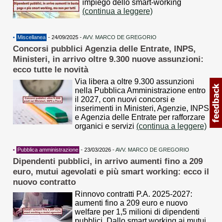
impiego dello smart-working
(continua a leggere)
•
Miscellanea
- 24/09/2025 -
AVV. MARCO DE GREGORIO
Concorsi pubblici Agenzia delle Entrate, INPS,
Ministeri, in arrivo oltre 9.300 nuove assunzioni:
ecco tutte le novità
Via libera a oltre 9.300 assunzioni
nella Pubblica Amministrazione entro
il 2027, con nuovi concorsi e
inserimenti in Ministeri, Agenzie, INPS
e Agenzia delle Entrate per rafforzare
organici e servizi
(continua a leggere)
•
Pubblica amministrazione
- 23/03/2026 -
AVV. MARCO DE GREGORIO
Dipendenti pubblici, in arrivo aumenti fino a 209
euro, mutui agevolati e più smart working: ecco il
nuovo contratto
Rinnovo contratti P.A. 2025-2027:
aumenti fino a 209 euro e nuovo
welfare per 1,5 milioni di dipendenti
pubblici. Dallo smart working ai mutui