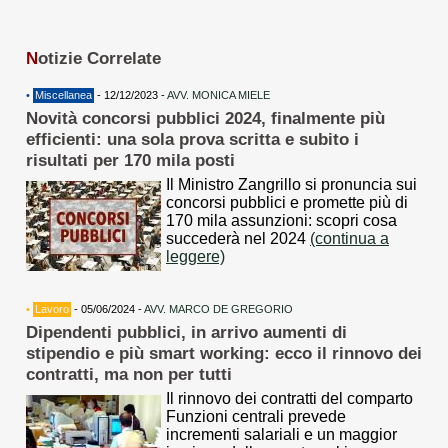
N
otizie Correlate
•
Miscellanea
- 12/12/2023 -
AVV. MONICA MIELE
Novità concorsi pubblici 2024, finalmente più
efficienti: una sola prova scritta e subito i
risultati per 170 mila posti
Il Ministro Zangrillo si pronuncia sui
concorsi pubblici e promette più di
170 mila assunzioni: scopri cosa
succederà nel 2024
(continua a
leggere)
•
Lavoro
- 05/06/2024 -
AVV. MARCO DE GREGORIO
Dipendenti pubblici, in arrivo aumenti di
stipendio e più smart working: ecco il rinnovo dei
contratti, ma non per tutti
Il rinnovo dei contratti del comparto
Funzioni centrali prevede
incrementi salariali e un maggior