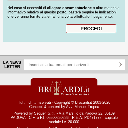
Nel caso si necessiti di
allegare documentazione
o altro materiale
informativo relativo al quesito posto, basterà seguire le indicazioni
che verranno fornite via email una volta effettuato il pagamento.
LA NEWS
LETTER
Tutti i diritti riservati - Copyright © Brocardi.it 2003-2026
Concept & content by
Avv. Manuel Tropea
Powered by Sequeri S.r.l. - Via Marsilio da Padova 22, 35139
PADOVA - C.F. e P.I. 05500250286 - R.E.A. PD471772 - capitale
sociale i.v. 20.000