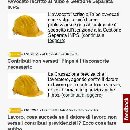
Avvocato iscritto all'albo e Gestione Separata
INPS
L’avvocato iscritto all'albo avvocati
che svolge attività libero
professionale non abitualmente è
soggetto all’iscrizione alla Gestione
Separata INPS.
(continua a
leggere)
•
Lavoro
- 17/11/2021 -
REDAZIONE GIURIDICA
Contributi non versati: l’Inps è litisconsorte
necessario
La Cassazione precisa che il
lavoratore, agendo contro il datore
di lavoro per i contributi non versati,
deve chiamare in giudizio anche
l’Inps.
(continua a leggere)
•
Lavoro
- 19/10/2023 -
DOTT.SSA MARIA GRAZIA DI SPIRITO
Lavoro, cosa succede se il datore di lavoro non
versa i contributi previdenziali? Ecco cosa fare
subito