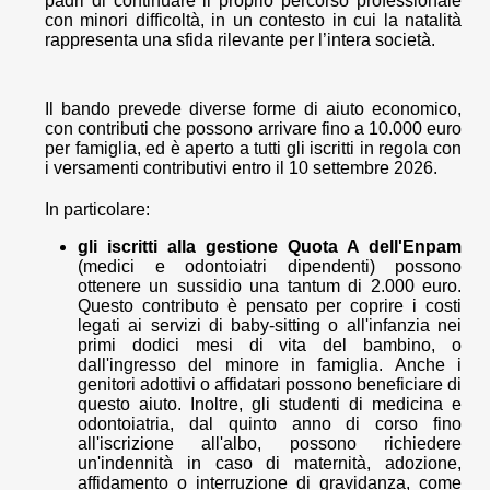
padri di continuare il proprio percorso professionale
con minori difficoltà, in un contesto in cui la natalità
rappresenta una sfida rilevante per l’intera società.
Il bando prevede diverse forme di aiuto economico,
con contributi che possono arrivare fino a 10.000 euro
per famiglia, ed è aperto a tutti gli iscritti in regola con
i versamenti contributivi entro il 10 settembre 2026.
In particolare:
gli iscritti alla gestione Quota A dell'Enpam
(medici e odontoiatri dipendenti) possono
ottenere un sussidio una tantum di 2.000 euro.
Questo contributo è pensato per coprire i costi
legati ai servizi di baby-sitting o all'infanzia nei
primi dodici mesi di vita del bambino, o
dall'ingresso del minore in famiglia. Anche i
genitori adottivi o affidatari possono beneficiare di
questo aiuto. Inoltre, gli studenti di medicina e
odontoiatria, dal quinto anno di corso fino
all'iscrizione all'albo, possono richiedere
un'indennità in caso di maternità, adozione,
affidamento o interruzione di gravidanza, come