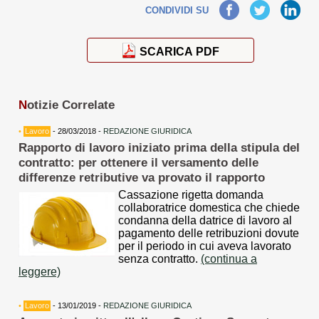
Facebook
Twitter
LinkedIn
CONDIVIDI SU
SCARICA PDF
N
otizie Correlate
•
Lavoro
- 28/03/2018 -
REDAZIONE GIURIDICA
Rapporto di lavoro iniziato prima della stipula del
contratto: per ottenere il versamento delle
differenze retributive va provato il rapporto
Cassazione rigetta domanda
collaboratrice domestica che chiede
condanna della datrice di lavoro al
pagamento delle retribuzioni dovute
per il periodo in cui aveva lavorato
senza contratto.
(continua a
leggere)
•
Lavoro
- 13/01/2019 -
REDAZIONE GIURIDICA