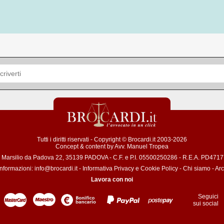
Tutti i diritti riservati - Copyright © Brocardi.it 2003-2026
Concept & content by
Avv. Manuel Tropea
a Marsilio da Padova 22, 35139 PADOVA - C.F. e P.I. 05500250286 - R.E.A. PD471772
informazioni:
info@brocardi.it
-
Informativa Privacy
e
Cookie Policy
-
Chi siamo
-
Arc
Lavora con noi
Seguici
sui social