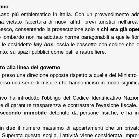
lano
caso più emblematico in Italia. Con un provvedimento ado
vietato l'apertura di nuovi affitti brevi turistici nell'are
Unesco, consentendo la prosecuzione solo a
chi era già ope
 lombardo non ha adottato norme paragonabili a quelle fiore
re le cosiddette
key box
, ossia le cassette con codice che c
o, su spazi pubblici come pali e rastrelliere.
to alla linea del governo
 preso una direzione opposta rispetto a quella del Ministro S
traverso una serie di misure che hanno inciso in modo signific
ivo ha introdotto l'obbligo del Codice Identificativo Nazio
fine di garantire trasparenza e contrastare l'evasione fiscale
 secondo immobile
detenuto da persone fisiche, e ha inten
 in
due
il numero massimo di appartamenti che un privato p
Superata questa soglia, l'attività viene considerata imprendit