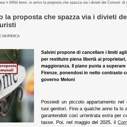
nea
>
Affitti brevi, in arrivo la proposta che spazza via i divieti dei Comuni: di nu
rivo la proposta che spazza via i divieti
turisti
 GIURIDICA
Salvini propone di cancellare i limiti agl
per restituire piena libertà ai proprietar
maggioranza. Il piano punta a superare i
Firenze, ponendosi in netto contrasto co
governo Meloni
Possiedi un piccolo appartamento nel c
tuoi genitori. Fino a qualche anno fa lo aff
garantendoti così un'entrata
extra
per co
tasse. Poi, nel maggio del 2025, il
Com