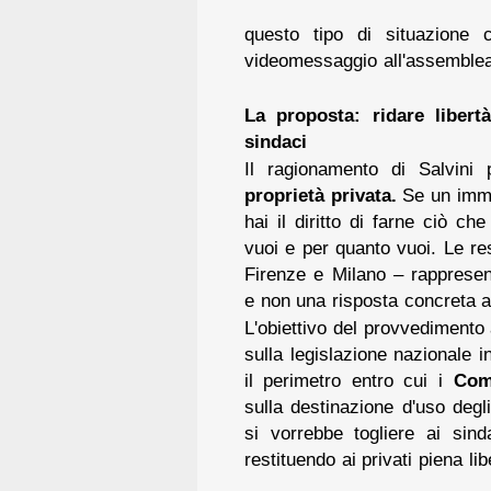
questo tipo di situazione 
videomessaggio all'assemblea 
La proposta: ridare libert
sindaci
Il ragionamento di Salvini p
proprietà privata.
Se un immo
hai il diritto di farne ciò ch
vuoi e per quanto vuoi. Le re
Firenze e Milano – rappresen
e non una risposta concreta a
L'obiettivo del provvedimento 
sulla legislazione nazionale i
il perimetro entro cui i
Com
sulla destinazione d'uso degli
si vorrebbe togliere ai sinda
restituendo ai privati piena lib