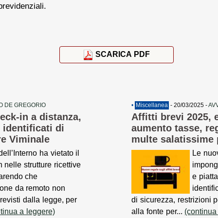
previdenziali.
SCARICA PDF
O DE GREGORIO
•
Miscellanea
- 20/03/2025 -
AV
heck-in a distanza,
Affitti brevi 2025, 
identificati di
aumento tasse, reg
re Viminale
multe salatissime 
dell’Interno ha vietato il
Le nuov
 nelle strutture ricettive
impongo
iarendo che
e piatta
zione da remoto non
identif
previsti dalla legge, per
di sicurezza, restrizioni 
tinua a leggere)
alla fonte per...
(continua