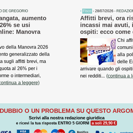
O DE GREGORIO
•
Fisco
- 28/07/2026 -
REDAZIO
 stangata, aumento
Affitti brevi, ora r
 26% se usi
incassi mai avuti, 
online: Manovra
ospiti: ecco come 
Chi affi
itivo della Manovra 2026
comuni
ento generalizzato della
alla po
 sugli affitti brevi, ma
delle E
quota al 26% per i
arrivare quando gli ospiti
forme o intermediari,
nei redditi...
(continua a 
continua a leggere)
 DUBBIO O UN PROBLEMA SU QUESTO ARG
Scrivi alla nostra redazione giuridica
e ricevi la tua risposta
ENTRO 5 GIORNI
a soli 29,90 €