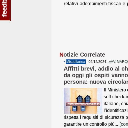
relativi adempimenti fiscali e 
N
otizie Correlate
•
Miscellanea
- 05/12/2024 -
AVV. MARC
Affitti brevi, addio al c
da oggi gli ospiti vanno 
persona: nuova circola
Il Ministero 
self check-in
italiane, ch
l’identifica
rispetta i requisiti di sicurezza 
garantire un controllo più...
(con