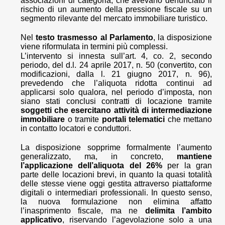
associazioni di categoria, che avevano denunciato il
rischio di un aumento della pressione fiscale su un
segmento rilevante del mercato immobiliare turistico.
Nel
testo trasmesso al Parlamento
, la disposizione
viene riformulata in termini più complessi.
L’intervento si innesta sull’art. 4, co. 2, secondo
periodo, del d.l. 24 aprile 2017, n. 50 (convertito, con
modificazioni, dalla l. 21 giugno 2017, n. 96),
prevedendo che l’aliquota ridotta continui ad
applicarsi solo qualora, nel periodo d’imposta, non
siano stati conclusi contratti di locazione tramite
soggetti che esercitano attività di intermediazione
immobiliare
o tramite
portali telematici
che mettano
in contatto locatori e conduttori.
La disposizione sopprime formalmente l’aumento
generalizzato, ma, in concreto,
mantiene
l’applicazione dell’aliquota del 26%
per la gran
parte delle locazioni brevi, in quanto la quasi totalità
delle stesse viene oggi gestita attraverso piattaforme
digitali o intermediari professionali. In questo senso,
la nuova formulazione non elimina affatto
l’inasprimento fiscale, ma ne
delimita l’ambito
applicativo
, riservando l’agevolazione solo a una