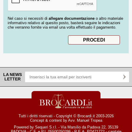
Nel caso si necessiti di
allegare documentazione
o altro materiale
informativo relativo al quesito posto, basterà seguire le indicazioni
che verranno fornite via email una volta effettuato il pagamento.
LA NEWS
LETTER
Tutti i diritti riservati - Copyright © Brocardi.it 2003-2026
Concept & content by
Avv. Manuel Tropea
Powered by Sequeri S.r.l. - Via Marsilio da Padova 22, 35139
PADOVA - C.F. e P.I. 05500250286 - R.E.A. PD471772 - capitale