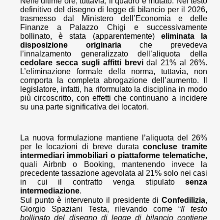
Nelle ultime ore, tuttavia, il quadro è mutato. Nel testo
definitivo del disegno di legge di bilancio per il 2026,
trasmesso dal Ministero dell’Economia e delle
Finanze a Palazzo Chigi e successivamente
bollinato, è stata (apparentemente)
eliminata la
disposizione originaria
che prevedeva
l’innalzamento generalizzato dell’aliquota della
cedolare secca sugli affitti brevi
dal 21% al 26%.
L’eliminazione formale della norma, tuttavia, non
comporta la completa abrogazione dell’aumento. Il
legislatore, infatti, ha riformulato la disciplina in modo
più circoscritto, con effetti che continuano a incidere
su una parte significativa dei locatori.
La nuova formulazione mantiene l’aliquota del 26%
per le locazioni di breve durata
concluse tramite
intermediari immobiliari o piattaforme telematiche
,
quali Airbnb o Booking, mantenendo invece la
precedente tassazione agevolata al 21% solo nei casi
in cui il contratto venga stipulato
senza
intermediazione
.
Sul punto è intervenuto il presidente di
Confedilizia
,
Giorgio Spaziani Testa, rilevando come “
Il testo
bollinato del disegno di legge di bilancio contiene