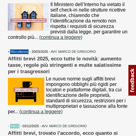
Il Ministero dell’Interno ha vietato il
self check-in nelle strutture ricettive
italiane, chiarendo che
l’identificazione da remoto non
rispetta i requisiti di sicurezza
previsti dalla legge, per garantire un
controllo più...
(continua a leggere)
•
Miscellanea
- 20/03/2025 -
AVV. MARCO DE GREGORIO
Affitti brevi 2025, ecco tutte le novità: aumento
tasse, regole più stringenti e multe salatissime
per i trasgressori
Le nuove norme sugli affitti brevi
impongono obblighi più rigidi per
locatori e piattaforme digitali, tra cui
identificazione delle proprietà,
standard di sicurezza, restrizioni per i
multiproprietari e tassazione alla fonte
per...
(continua a leggere)
•
Fisco
- 03/12/2025 -
AVV. MARCO DE GREGORIO
Affitti brevi, trovato l'accordo, ecco quanto si