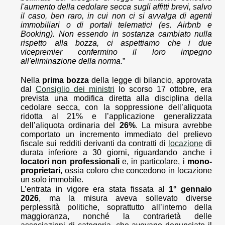
l'aumento della cedolare secca sugli affitti brevi, salvo
il caso, ben raro, in cui non ci si avvalga di agenti
immobiliari o di portali telematici (es. Airbnb e
Booking). Non essendo in sostanza cambiato nulla
rispetto alla bozza, ci aspettiamo che i due
vicepremier confermino il loro impegno
all'eliminazione della norma
.”
Nella
prima bozza
della legge di bilancio, approvata
dal
Consiglio dei ministri
lo scorso 17 ottobre, era
prevista una modifica diretta alla disciplina della
cedolare secca, con la soppressione dell’aliquota
ridotta al 21% e l’applicazione generalizzata
dell’aliquota ordinaria del
26%
. La misura avrebbe
comportato un incremento immediato del prelievo
fiscale sui redditi derivanti da contratti di
locazione
di
durata inferiore a 30 giorni, riguardando anche i
locatori non professionali
e, in particolare, i
mono-
proprietari
, ossia coloro che concedono in locazione
un solo immobile.
L’entrata in vigore era stata fissata al
1° gennaio
2026
, ma la misura aveva sollevato diverse
perplessità politiche, soprattutto all’interno della
maggioranza, nonché la contrarietà delle