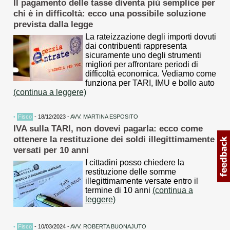
Il pagamento delle tasse diventa più semplice per
chi è in difficoltà: ecco una possibile soluzione
prevista dalla legge
La rateizzazione degli importi dovuti
dai contribuenti rappresenta
sicuramente uno degli strumenti
migliori per affrontare periodi di
difficoltà economica. Vediamo come
funziona per TARI, IMU e bollo auto
(continua a leggere)
•
Fisco
- 18/12/2023 -
AVV. MARTINA ESPOSITO
IVA sulla TARI, non dovevi pagarla: ecco come
ottenere la restituzione dei soldi illegittimamente
versati per 10 anni
I cittadini posso chiedere la
restituzione delle somme
illegittimamente versate entro il
termine di 10 anni
(continua a
leggere)
•
Fisco
- 10/03/2024 -
AVV. ROBERTA BUONAJUTO