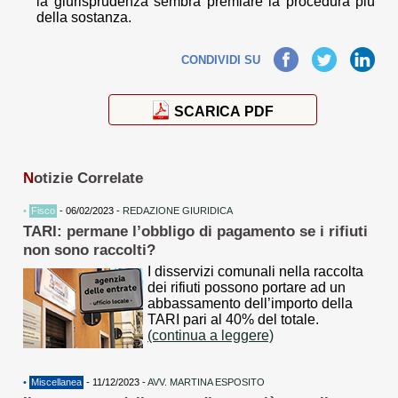
la giurisprudenza sembra premiare la procedura più
della sostanza.
Facebook
Twitter
LinkedIn
CONDIVIDI SU
SCARICA PDF
N
otizie Correlate
•
Fisco
- 06/02/2023 -
REDAZIONE GIURIDICA
TARI: permane l’obbligo di pagamento se i rifiuti
non sono raccolti?
I disservizi comunali nella raccolta
dei rifiuti possono portare ad un
abbassamento dell’importo della
TARI pari al 40% del totale.
(continua a leggere)
•
Miscellanea
- 11/12/2023 -
AVV. MARTINA ESPOSITO