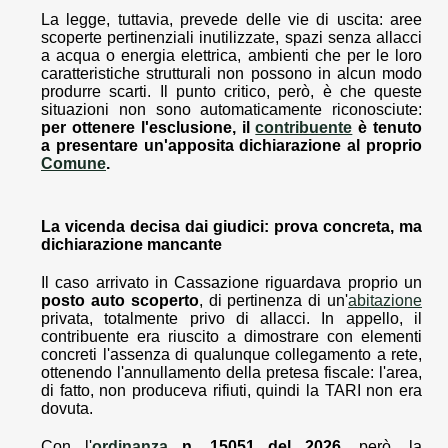
La legge, tuttavia, prevede delle vie di uscita: aree
scoperte pertinenziali inutilizzate, spazi senza allacci
a acqua o energia elettrica, ambienti che per le loro
caratteristiche strutturali non possono in alcun modo
produrre scarti. Il punto critico, però, è che queste
situazioni non sono automaticamente riconosciute:
per ottenere l'esclusione, il
contribuente
è tenuto
a presentare un'apposita dichiarazione al proprio
Comune
.
La vicenda decisa dai giudici: prova concreta, ma
dichiarazione mancante
Il caso arrivato in Cassazione riguardava proprio un
posto auto scoperto
, di pertinenza di un'
abitazione
privata, totalmente privo di allacci. In appello, il
contribuente era riuscito a dimostrare con elementi
concreti l'assenza di qualunque collegamento a rete,
ottenendo l'annullamento della pretesa fiscale: l'area,
di fatto, non produceva rifiuti, quindi la TARI non era
dovuta.
Con l'
ordinanza
n. 15051 del 2026
, però, la