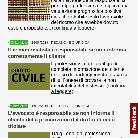
l'affermazione della responsabilità
per colpa professionale implica una
valutazione prognostica positiva
circa il probabile esito favorevole
del ricorso che avrebbe dovuto
essere proposto e...
(continua a leggere)
•
Diritto civile
- 13/06/2019 -
REDAZIONE GIURIDICA
Il commercialista è responsabile se non informa
correttamente il cliente
Il professionista ha l’obbligo di
completa informazione del cliente;
in caso di inadempimento, grava su
di lui l’onere di provare la non
imputabilità dello stesso.
(continua
a leggere)
•
Diritto civile
- 13/12/2019 -
REDAZIONE GIURIDICA
L’avvocato è responsabile se non informa il
cliente della prescrizione del diritto di cui è
titolare
Tra gli obblighi professionali