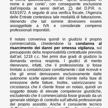
nome e per conto", con conseguente esclusione
dall'imposta ai sensi dell'art.
15
del D.P.R. n.
633/1972. A seguito di una verifica fiscale, l'Agenzia
delle Entrate contestava tale modalità di fatturazione,
ritenendo che tali somme dovessero essere
assoggettate a IVA e considerate compensi
professionali imponibili.
Il notaio conveniva quindi in giudizio il proprio
commercialista, chiedendone la
condanna al
risarcimento dei danni per omessa vigilanza
, sul
presupposto della responsabilità contrattuale prevista
dall'art. 1218 c.c. Nei primi due gradi di giudizio la
domanda veniva respinta. I giudici di merito
ritenevano, infatti, che il professionista si fosse
limitato a contabilizzare correttamente i dati ricevuti e
che gli errori derivassero esclusivamente dalle
autonome scelte operative del cliente nella fase di
emissione delle fatture. Inoltre, valorizzavano la
circostanza che il cliente fosse un notaio, quindi un
soggetto dotato di elevate competenze giuridiche,
escludendo che il commercialista fosse gravato da un
generale obbligo di controllo sull'attività professionale
del proprio assistito. Anche il consulente tecnico