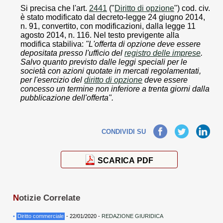
Si precisa che l'art.
2441
("
Diritto di opzione
") cod. civ.
è stato modificato dal decreto-legge 24 giugno 2014,
n. 91, convertito, con modificazioni, dalla legge 11
agosto 2014, n. 116. Nel testo previgente alla
modifica stabiliva:
"L'offerta di opzione deve essere
depositata presso l'ufficio del
registro delle imprese
.
Salvo quanto previsto dalle leggi speciali per le
società con azioni quotate in mercati regolamentati,
per l'esercizio del
diritto di opzione
deve essere
concesso un termine non inferiore a trenta giorni dalla
pubblicazione dell'offerta".
Facebook
Twitter
LinkedIn
CONDIVIDI SU
SCARICA PDF
N
otizie Correlate
•
Diritto commerciale
- 22/01/2020 -
REDAZIONE GIURIDICA