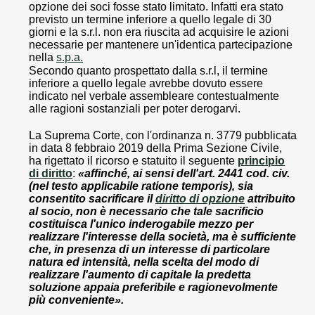
opzione dei soci fosse stato limitato. Infatti era stato
previsto un termine inferiore a quello legale di 30
giorni e la s.r.l. non era riuscita ad acquisire le azioni
necessarie per mantenere un'identica partecipazione
nella
s.p.a.
Secondo quanto prospettato dalla s.r.l, il termine
inferiore a quello legale avrebbe dovuto essere
indicato nel verbale assembleare contestualmente
alle ragioni sostanziali per poter derogarvi.
La Suprema Corte, con l'ordinanza n. 3779 pubblicata
in data 8 febbraio 2019 della Prima Sezione Civile,
ha rigettato il ricorso e statuito il seguente
principio
di diritto
:
«affinché, ai sensi dell'art. 2441 cod. civ.
(nel testo applicabile ratione temporis), sia
consentito sacrificare il
diritto di opzione
attribuito
al socio, non è necessario che tale sacrificio
costituisca l'unico inderogabile mezzo per
realizzare l'interesse della società, ma è sufficiente
che, in presenza di un interesse di particolare
natura ed intensità, nella scelta del modo di
realizzare l'aumento di capitale la predetta
soluzione appaia preferibile e ragionevolmente
più conveniente».