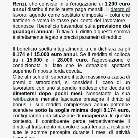
Renzi
, che consiste in un'erogazione di
1.200 euro
annui
distribuiti nelle buste paga mensili. Il
datore di
lavoro
, agendo come sostituto d'imposta – colui che
trattiene e versa le tasse per conto del lavoratore –
riconosce il beneficio basandosi sulla
previsione dei
guadagni annuali
. Tuttavia, il diritto a questa somma
è strettamente legato a precisi parametri di reddito.
Il beneficio spetta integralmente a chi dichiara tra gli
8.174 e i 15.000 euro annui
. Se il reddito si colloca
tra i
15.000 e i 28.000 euro
, l'agevolazione è
condizionata al fatto che le detrazioni spettanti
superino l'
imposta
lorda dovuta.
Oltre al rischio di superare il tetto massimo a causa di
premi o straordinari, si consideri il caso di un
lavoratore con uno stipendio modesto che decida di
dimettersi dopo pochi mesi
. Nonostante la sua
retribuzione
mensile lasciasse presagire il diritto al
bonus, il suo reddito complessivo annuo potrebbe
scendere
sotto la soglia minima degli 8.174 euro
,
configurando una situazione di
incapienza
. In questo
contesto, il contribuente perde retroattivamente il
diritto al trattamento ricevuto e sarà tenuto a restituire
tutte le somme percepite durante i mesi di attività
lavorativa.