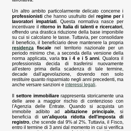
Un altro ambito particolarmente delicato concerne i
professionisti
che hanno usufruito del
regime per i
lavoratori impatriati
. Questa normativa nasce per
incentivare il
ritorno in Italia di talenti e ricercatori
,
offrendo una drastica riduzione della base imponibile
su cui si calcolano le tasse. Tuttavia, per consolidare
il beneficio, il beneficiario deve mantenere la propria
residenza
fiscale
nel territorio nazionale per un
periodo minimo che, a seconda della versione della
norma applicata, varia
tra i 4 e i 5 anni
. Qualora il
professionista decida di trasferirsi nuovamente
all'estero prima della scadenza di tale termine,
decade dall'agevolazione, dovendo non solo
restituire quanto risparmiato negli anni precedenti, ma
anche versare sanzioni e
interessi legali
.
Il
settore immobiliare
rappresenta storicamente una
delle aree a maggior rischio di contenzioso con
l'Agenzia delle Entrate. Quando si acquista un
immobile adibito ad
abitazione principale
, si
beneficia di
un'aliquota ridotta dell'imposta di
registro
, che scende dal 9% al 2%. Tuttavia, il Fisco,
entro il termine di 3 anni dal momento in cui si verifica