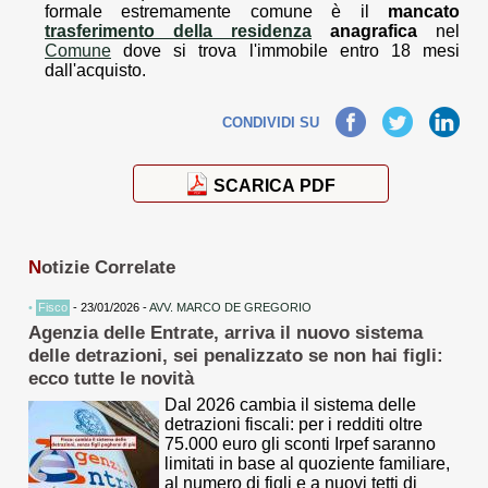
formale estremamente comune è il
mancato
trasferimento della residenza
anagrafica
nel
Comune
dove si trova l'immobile entro 18 mesi
dall'acquisto.
Facebook
Twitter
LinkedIn
CONDIVIDI SU
SCARICA PDF
N
otizie Correlate
•
Fisco
- 23/01/2026 -
AVV. MARCO DE GREGORIO
Agenzia delle Entrate, arriva il nuovo sistema
delle detrazioni, sei penalizzato se non hai figli:
ecco tutte le novità
Dal 2026 cambia il sistema delle
detrazioni fiscali: per i redditi oltre
75.000 euro gli sconti Irpef saranno
limitati in base al quoziente familiare,
al numero di figli e a nuovi tetti di