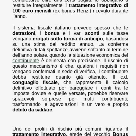
restituire integralmente il
trattamento integrativo di
100 euro mensili
(ex bonus Renzi) ricevuto durante
l'anno.
Il sistema fiscale italiano prevede spesso che le
detrazioni
, i
bonus
e i vari
sconti
sulle tasse
vengano
erogati sotto forma di anticipo
, basandosi
su una stima del reddito annuo. La conferma
definitiva di tali spettanze avviene soltanto al termine
dell'anno solare, quando la situazione economica del
contribuente
è delineata con precisione. Il rischio di
questo meccanismo è che, qualora i requisiti non
vengano confermati in sede di verifica, il contribuente
debba restituire quanto già ottenuto. Il c.d.
conguaglio fiscale
, che rappresenta il calcolo
definitivo effettuato per pareggiare i conti tra le
imposte dovute e quelle versate, potrebbe riservare
spiacevoli sorprese per molti contribuenti,
trasformando le agevolazioni in un vero e proprio
debito da saldare
.
Uno dei profili di rischio più comuni riguarda il
trattamento integrativo
, erede del vecchio
Bonus