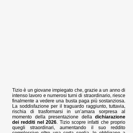
Tizio è un giovane impiegato che, grazie a un anno di
intenso lavoro e numerosi turni di straordinario, riesce
finalmente a vedere una busta paga più sostanziosa.
La soddisfazione per il traguardo raggiunto, tuttavia,
rischia di trasformarsi in un’amara sorpresa al
momento della presentazione della
dichiarazione
dei redditi nel 2026
. Tizio scopre infatti che proprio
quegli straordinari, aumentando il suo reddito
complessivo oltre una certa soglia, lo obbligano a