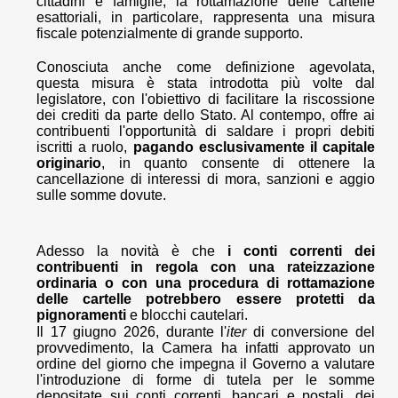
cittadini e famiglie, la rottamazione delle cartelle
esattoriali, in particolare, rappresenta una misura
fiscale potenzialmente di grande supporto.
Conosciuta anche come definizione agevolata,
questa misura è stata introdotta più volte dal
legislatore, con l'obiettivo di facilitare la riscossione
dei crediti da parte dello Stato. Al contempo, offre ai
contribuenti l'opportunità di saldare i propri debiti
iscritti a ruolo,
pagando esclusivamente il capitale
originario
, in quanto consente di ottenere la
cancellazione di interessi di mora, sanzioni e aggio
sulle somme dovute.
Adesso la novità è che
i conti correnti dei
contribuenti in regola con una rateizzazione
ordinaria o con una procedura di rottamazione
delle cartelle potrebbero essere protetti da
pignoramenti
e blocchi cautelari.
Il 17 giugno 2026, durante l'
iter
di conversione del
provvedimento, la Camera ha infatti approvato un
ordine del giorno che impegna il Governo a valutare
l'introduzione di forme di tutela per le somme
depositate sui conti correnti, bancari e postali, dei