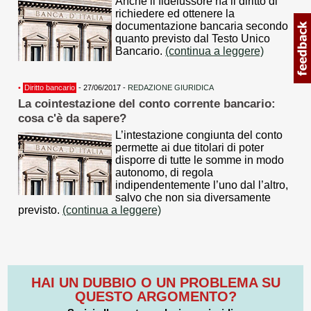
Anche il fideiussore ha il diritto di
richiedere ed ottenere la
documentazione bancaria secondo
quanto previsto dal Testo Unico
Bancario.
(continua a leggere)
•
Diritto bancario
- 27/06/2017 -
REDAZIONE GIURIDICA
La cointestazione del conto corrente bancario:
cosa c'è da sapere?
L’intestazione congiunta del conto
permette ai due titolari di poter
disporre di tutte le somme in modo
autonomo, di regola
indipendentemente l’uno dal l’altro,
salvo che non sia diversamente
previsto.
(continua a leggere)
HAI UN DUBBIO O UN PROBLEMA SU
QUESTO ARGOMENTO?