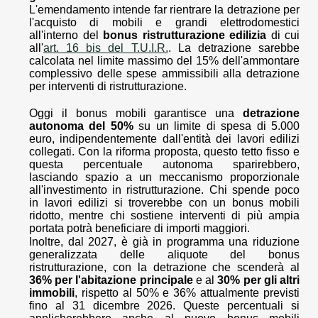
L'emendamento intende far rientrare la detrazione per
l'acquisto di mobili e grandi elettrodomestici
all'interno del
bonus ristrutturazione edilizia
di cui
all'
art. 16 bis del T.U.I.R.
. La detrazione sarebbe
calcolata nel limite massimo del 15% dell'ammontare
complessivo delle spese ammissibili alla detrazione
per interventi di ristrutturazione.
Oggi il bonus mobili garantisce una
detrazione
autonoma del 50%
su un limite di spesa di 5.000
euro, indipendentemente dall'entità dei lavori edilizi
collegati. Con la riforma proposta, questo tetto fisso e
questa percentuale autonoma sparirebbero,
lasciando spazio a un meccanismo proporzionale
all'investimento in ristrutturazione. Chi spende poco
in lavori edilizi si troverebbe con un bonus mobili
ridotto, mentre chi sostiene interventi di più ampia
portata potrà beneficiare di importi maggiori.
Inoltre, dal 2027, è già in programma una riduzione
generalizzata delle aliquote del bonus
ristrutturazione, con la detrazione che scenderà al
36% per l'abitazione principale
e al
30% per gli altri
immobili
, rispetto al 50% e 36% attualmente previsti
fino al 31 dicembre 2026. Queste percentuali si