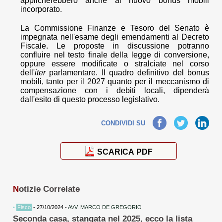
applicherebbero anche al nuovo bonus mobili
incorporato.
La Commissione Finanze e Tesoro del Senato è
impegnata nell'esame degli emendamenti al Decreto
Fiscale. Le proposte in discussione potranno
confluire nel testo finale della legge di conversione,
oppure essere modificate o stralciate nel corso
dell'
iter
parlamentare. Il quadro definitivo del bonus
mobili, tanto per il 2027 quanto per il meccanismo di
compensazione con i debiti locali, dipenderà
dall'esito di questo processo legislativo.
Facebook
Twitter
LinkedIn
CONDIVIDI SU
SCARICA PDF
N
otizie Correlate
•
Fisco
- 27/10/2024 -
AVV. MARCO DE GREGORIO
Seconda casa, stangata nel 2025, ecco la lista