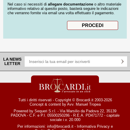
Nel caso si necessiti di
allegare documentazione
o altro materiale
informativo relativo al quesito posto, basterà seguire le indicazioni
che verranno fornite via email una volta effettuato il pagamento.
LA NEWS
LETTER
Tutti i diritti riservati - Copyright © Brocardi.it 2003-2026
Concept & content by
Avv. Manuel Tropea
Powered by Sequeri S.r.l. - Via Marsilio da Padova 22, 35139
PADOVA - C.F. e P.I. 05500250286 - R.E.A. PD471772 - capitale
sociale i.v. 20.000
Per informazioni:
info@brocardi.it
-
Informativa Privacy
e