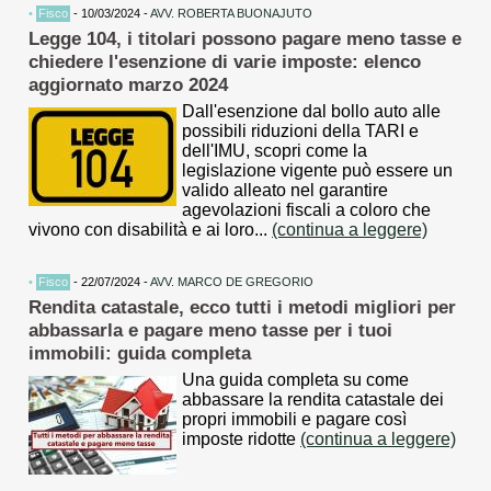
•
Fisco
- 10/03/2024 -
AVV. ROBERTA BUONAJUTO
Legge 104, i titolari possono pagare meno tasse e
chiedere l'esenzione di varie imposte: elenco
aggiornato marzo 2024
Dall'esenzione dal bollo auto alle
possibili riduzioni della TARI e
dell'IMU, scopri come la
legislazione vigente può essere un
valido alleato nel garantire
agevolazioni fiscali a coloro che
vivono con disabilità e ai loro...
(continua a leggere)
•
Fisco
- 22/07/2024 -
AVV. MARCO DE GREGORIO
Rendita catastale, ecco tutti i metodi migliori per
abbassarla e pagare meno tasse per i tuoi
immobili: guida completa
Una guida completa su come
abbassare la rendita catastale dei
propri immobili e pagare così
imposte ridotte
(continua a leggere)