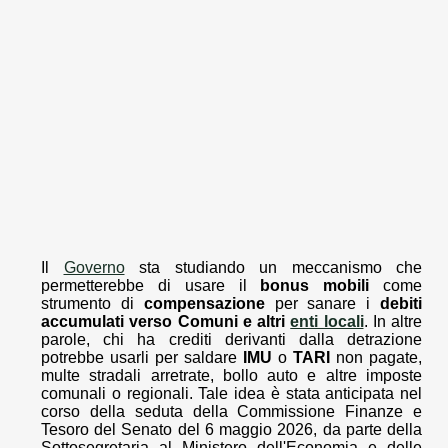
Il
Governo
sta studiando un meccanismo che
permetterebbe di usare il
bonus mobili
come
strumento di
compensazione
per sanare i
debiti
accumulati verso Comuni e altri
enti locali
. In altre
parole, chi ha crediti derivanti dalla detrazione
potrebbe usarli per saldare
IMU
o
TARI
non pagate,
multe stradali arretrate, bollo auto e altre imposte
comunali o regionali. Tale idea è stata anticipata nel
corso della seduta della Commissione Finanze e
Tesoro del Senato del 6 maggio 2026, da parte della
Sottosegretaria al Ministero dell'Economia e delle