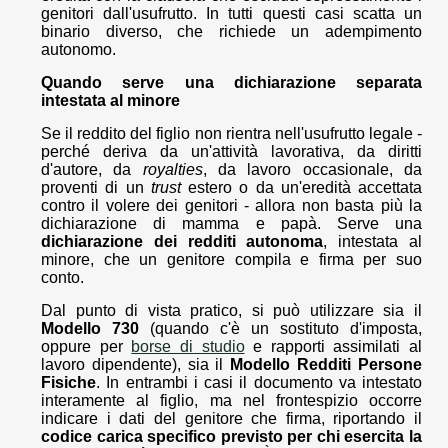
genitori dall'usufrutto. In tutti questi casi scatta un
binario diverso, che richiede un adempimento
autonomo.
Quando serve una dichiarazione separata
intestata al minore
Se il reddito del figlio non rientra nell'usufrutto legale -
perché deriva da un'attività lavorativa, da diritti
d'autore, da
royalties
, da lavoro occasionale, da
proventi di un
trust
estero o da un'eredità accettata
contro il volere dei genitori - allora non basta più la
dichiarazione di mamma e papà. Serve una
dichiarazione dei redditi autonoma
, intestata al
minore, che un genitore compila e firma per suo
conto.
Dal punto di vista pratico, si può utilizzare sia il
Modello 730
(quando c'è un sostituto d'imposta,
oppure per
borse di studio
e rapporti assimilati al
lavoro dipendente), sia il
Modello Redditi Persone
Fisiche
. In entrambi i casi il documento va intestato
interamente al figlio, ma nel frontespizio occorre
indicare i dati del genitore che firma, riportando il
codice carica specifico previsto per chi esercita la