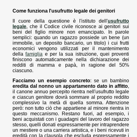
Come funziona l'usufrutto legale dei genitori
Il cuore della questione è l'istituto dell'
usufrutto
legale
, che il Codice civile riconosce ai genitori sui
beni del figlio minore non emancipato. In parole
semplici: quando un ragazzo possiede un bene (un
immobile, un deposito bancario, un titolo) i cui frutti
economici vengono utilizzati per il mantenimento
della
famiglia
e per la sua istruzione, quei proventi
finiscono automaticamente nella dichiarazione dei
redditi di mamma e papà, in ragione del 50%
ciascuno.
Facciamo un esempio concreto
: se un bambino
eredita dal nonno un appartamento dato in affitto
,
il canone annuo percepito rientra nell'usufrutto legale
e ciascun genitore dovrà sommare al proprio reddito
complessivo la metà di quella somma. Attenzione
però: non tutto ciò che appartiene al minore rientra in
questo meccanismo. Restano fuori, ad esempio, i
beni acquistati con i guadagni del lavoro del ragazzo
stesso, quelli donati espressamente per intraprendere
un mestiere o una carriera artistica, e i beni ricevuti in
eredità con la clausola che escluda espressamente i