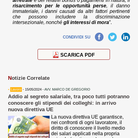
arretrate
e dei relativi bonus o pagamenti in natura, il
risarcimento per le opportunità perse
, il danno
immateriale, i danni causati da altri fattori pertinenti
che possono includere la discriminazione
intersezionale, nonché
gli interessi di mora
”.
Facebook
Twitter
LinkedIn
CONDIVIDI SU
SCARICA PDF
N
otizie Correlate
•
Lavoro
- 15/05/2024 -
AVV. MARCO DE GREGORIO
Addio al segreto salariale, tra poco tutti potranno
conoscere gli stipendi dei colleghi: in arrivo
nuova direttiva UE
La nuova direttiva UE garantisce,
nei confronti di ogni lavoratore, il
diritto di conoscere il livello medio
dei salari applicati nella propria