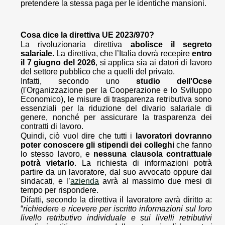
pretendere la stessa paga per le identiche mansioni.
Cosa dice la direttiva UE 2023/970?
La rivoluzionaria direttiva
abolisce il segreto
salariale.
La direttiva, che l’Italia dovrà recepire
entro
il 7 giugno del 2026
, si applica sia ai datori di lavoro
del settore pubblico che a quelli del privato.
Infatti, secondo uno
studio dell'Ocse
(l'Organizzazione per la Cooperazione e lo Sviluppo
Economico), le misure di trasparenza retributiva sono
essenziali per la riduzione del divario salariale di
genere, nonché per assicurare la trasparenza dei
contratti di lavoro.
Quindi, ciò vuol dire che tutti i
lavoratori dovranno
poter conoscere gli stipendi dei colleghi
che fanno
lo stesso lavoro, e
nessuna clausola contrattuale
potrà vietarlo
. La richiesta di informazioni potrà
partire da un lavoratore, dal suo avvocato oppure dai
sindacati, e l’
azienda
avrà al massimo due mesi di
tempo per rispondere.
Difatti, secondo la direttiva il lavoratore avrà diritto a:
“
richiedere e ricevere per iscritto informazioni sul loro
livello retributivo individuale e sui livelli retributivi