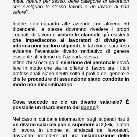
medi, ripartiti per sesso, delle categorie di lavoratori
che svolgono lo stesso lavoro o un lavoro di pari
valore
”.
Inoltre, con riguardo alle aziende con almeno 50
dipendenti, le stesse dovranno rivedere i propri
contratti di lavoro e
vietare le clausole
già esistenti
che impediscono ai lavoratori di divulgare
informazioni sui loro stipendi.
In tal modo, sarà reso
evidente l’eventuale divario retributivo di genere
esistente all’interno dell’azienda stessa.
Infine chi si occupa di
selezione del personale
dovrà
fare in modo che sia le offerte di lavoro sia i titoli
professionali siano neutri sotto il profilo del genere e
che le
procedure di assunzione siano condotte in
modo non discriminatorio
.
Cosa succede se c’è un divario salariale?
È
possibile un risarcimento del
danno
?
Nel caso in cui dalle informazioni sugli stipendi risulti
un divario salariale pari o superiore al 2,5%
, i datori
di lavoro, in unione ai sindacati dei lavoratori,
dovranno procedere ad una
rielaborazione delle