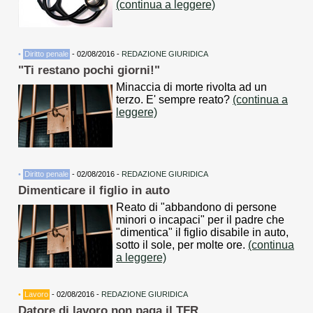
(continua a leggere)
•
Diritto penale
- 02/08/2016 -
REDAZIONE GIURIDICA
"Ti restano pochi giorni!"
Minaccia di morte rivolta ad un
terzo. E' sempre reato?
(continua a
leggere)
•
Diritto penale
- 02/08/2016 -
REDAZIONE GIURIDICA
Dimenticare il figlio in auto
Reato di "abbandono di persone
minori o incapaci" per il padre che
"dimentica" il figlio disabile in auto,
sotto il sole, per molte ore.
(continua
a leggere)
•
Lavoro
- 02/08/2016 -
REDAZIONE GIURIDICA
Datore di lavoro non paga il TFR