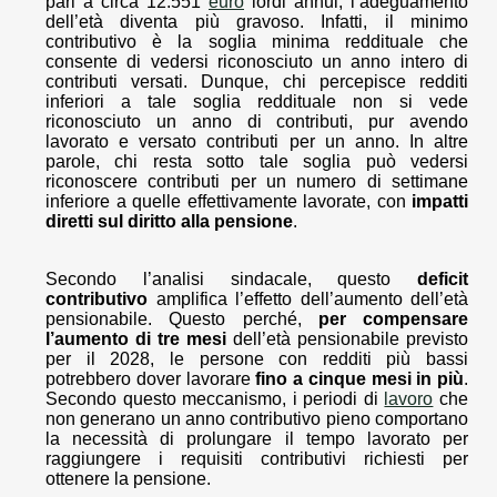
pari a circa 12.551
euro
lordi annui, l’adeguamento
dell’età diventa più gravoso. Infatti, il minimo
contributivo è la soglia minima reddituale che
consente di vedersi riconosciuto un anno intero di
contributi versati. Dunque, chi percepisce redditi
inferiori a tale soglia reddituale non si vede
riconosciuto un anno di contributi, pur avendo
lavorato e versato contributi per un anno. In altre
parole, chi resta sotto tale soglia può vedersi
riconoscere contributi per un numero di settimane
inferiore a quelle effettivamente lavorate, con
impatti
diretti sul diritto alla pensione
.
Secondo l’analisi sindacale, questo
deficit
contributivo
amplifica l’effetto dell’aumento dell’età
pensionabile. Questo perché,
per compensare
l’aumento di tre mesi
dell’età pensionabile previsto
per il 2028, le persone con redditi più bassi
potrebbero dover lavorare
fino a cinque mesi in più
.
Secondo questo meccanismo, i periodi di
lavoro
che
non generano un anno contributivo pieno comportano
la necessità di prolungare il tempo lavorato per
raggiungere i requisiti contributivi richiesti per
ottenere la pensione.