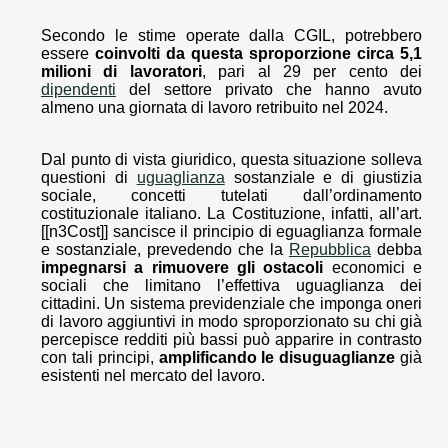
Secondo le stime operate dalla CGIL, potrebbero
essere
coinvolti da questa sproporzione circa 5,1
milioni di lavoratori
, pari al 29 per cento dei
dipendenti
del settore privato che hanno avuto
almeno una giornata di lavoro retribuito nel 2024.
Dal punto di vista giuridico, questa situazione solleva
questioni di
uguaglianza
sostanziale e di giustizia
sociale, concetti tutelati dall’ordinamento
costituzionale italiano. La Costituzione, infatti, all’art.
[[n3Cost]] sancisce il principio di eguaglianza formale
e sostanziale, prevedendo che la
Repubblica
debba
impegnarsi a rimuovere gli ostacoli
economici e
sociali che limitano l’effettiva uguaglianza dei
cittadini. Un sistema previdenziale che imponga oneri
di lavoro aggiuntivi in modo sproporzionato su chi già
percepisce redditi più bassi può apparire in contrasto
con tali principi,
amplificando le disuguaglianze
già
esistenti nel mercato del lavoro.