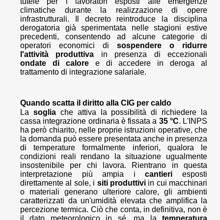
tutele per i lavoratori esposti alle emergenze
climatiche durante la realizzazione di opere
infrastrutturali. Il decreto reintroduce la disciplina
derogatoria già sperimentata nelle stagioni estive
precedenti, consentendo ad alcune categorie di
operatori economici di
sospendere o ridurre
l'attività produttiva
in presenza di eccezionali
ondate di calore
e di accedere in deroga al
trattamento di integrazione salariale.
Quando scatta il diritto alla CIG per caldo
La
soglia
che attiva la possibilità di richiedere la
cassa integrazione ordinaria è fissata a
35 °C
. L'INPS
ha però chiarito, nelle proprie istruzioni operative, che
la domanda può essere presentata anche in presenza
di temperature formalmente inferiori, qualora le
condizioni reali rendano la situazione ugualmente
insostenibile per chi lavora. Rientrano in questa
interpretazione più ampia i
cantieri
esposti
direttamente al sole, i
siti produttivi
in cui macchinari
o materiali generano ulteriore calore, gli ambienti
caratterizzati da un'umidità elevata che amplifica la
percezione termica. Ciò che conta, in definitiva, non è
il dato meteorologico in sé, ma la
temperatura