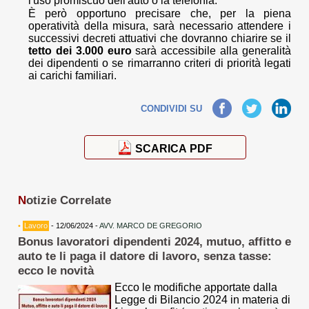
l'uso promiscuo dell'auto o la telefonia.
È però opportuno precisare che, per la piena
operatività della misura, sarà necessario attendere i
successivi decreti attuativi che dovranno chiarire se il
tetto dei 3.000 euro
sarà accessibile alla generalità
dei dipendenti o se rimarranno criteri di priorità legati
ai carichi familiari.
Facebook
Twitter
LinkedIn
CONDIVIDI SU
SCARICA PDF
N
otizie Correlate
•
Lavoro
- 12/06/2024 -
AVV. MARCO DE GREGORIO
Bonus lavoratori dipendenti 2024, mutuo, affitto e
auto te li paga il datore di lavoro, senza tasse:
ecco le novità
Ecco le modifiche apportate dalla
Legge di Bilancio 2024 in materia di