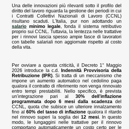
Una delle innovazioni più rilevanti sotto il profilo del
diritto del lavoro riguarda la gestione dei periodi in cui
i Contratti Collettivi Nazionali di Lavoro (CCNL)
risultano scaduti. L'Italia, pur non adottando un
salario
minimo legale
, fonda il sistema retributivo
proprio sui CCNL. Tuttavia, la lentezza nelle trattative
per i rinnovi lascia spesso ampie fasce di lavoratori
con tabelle salariali non aggiornate rispetto al costo
della vita.
Per ovviare a questa criticità, il Decreto 1° Maggio
2026 introduce la c.d.
Indennità Provvisoria della
Retribuzione (IPR)
. Si tratta di un meccanismo che
impone un aumento automatico nel cedolino paga
qualora il contratto di riferimento non venga rinnovato
entro tempi prestabiliti. Nello specifico, è prevista
un'integrazione pari al
30% dell’inflazione
programmata
dopo 6 mesi dalla scadenza
del
CCNL, quota che subisce un ulteriore innalzamento
fino al
60% del tasso di inflazione
qualora il ritardo
nel rinnovo superi la soglia dei
12 mesi
. In questo
modo, le lungaggini nelle trattative per il rinnovo
comportano automaticamente un costo certo per le