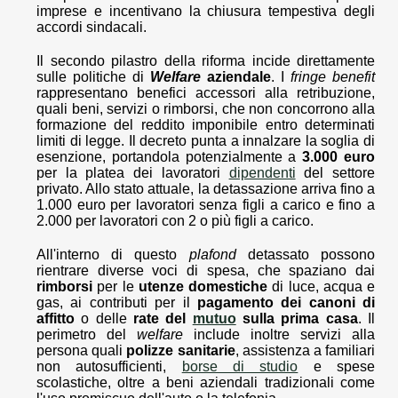
imprese e incentivano la chiusura tempestiva degli
accordi sindacali.
Il secondo pilastro della riforma incide direttamente
sulle politiche di
Welfare
aziendale
. I
fringe benefit
rappresentano benefici accessori alla retribuzione,
quali beni, servizi o rimborsi, che non concorrono alla
formazione del reddito imponibile entro determinati
limiti di legge. Il decreto punta a innalzare la soglia di
esenzione, portandola potenzialmente a
3.000 euro
per la platea dei lavoratori
dipendenti
del settore
privato. Allo stato attuale, la detassazione arriva fino a
1.000 euro per lavoratori senza figli a carico e fino a
2.000 per lavoratori con 2 o più figli a carico.
All'interno di questo
plafond
detassato possono
rientrare diverse voci di spesa, che spaziano dai
rimborsi
per le
utenze domestiche
di luce, acqua e
gas, ai contributi per il
pagamento dei canoni di
affitto
o delle
rate del
mutuo
sulla prima casa
. Il
perimetro del
welfare
include inoltre servizi alla
persona quali
polizze sanitarie
, assistenza a familiari
non autosufficienti,
borse di studio
e spese
scolastiche, oltre a beni aziendali tradizionali come