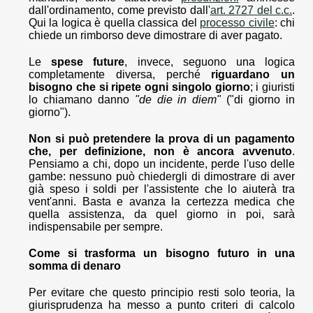
dall'ordinamento, come previsto dall'
art. 2727 del c.c.
.
Qui la logica è quella classica del
processo civile
: chi
chiede un rimborso deve dimostrare di aver pagato.
Le
spese future
, invece, seguono una logica
completamente diversa, perché
riguardano un
bisogno che si ripete ogni singolo giorno
; i giuristi
lo chiamano danno
"de die in diem"
("di giorno in
giorno").
Non si può pretendere la prova di un pagamento
che, per definizione, non è ancora avvenuto
.
Pensiamo a chi, dopo un incidente, perde l'uso delle
gambe: nessuno può chiedergli di dimostrare di aver
già speso i soldi per l'assistente che lo aiuterà tra
vent'anni. Basta e avanza la certezza medica che
quella assistenza, da quel giorno in poi, sarà
indispensabile per sempre.
Come si trasforma un bisogno futuro in una
somma di denaro
Per evitare che questo principio resti solo teoria, la
giurisprudenza ha messo a punto criteri di calcolo