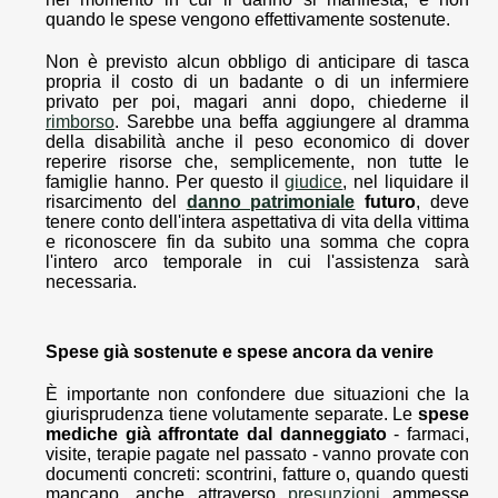
quando le spese vengono effettivamente sostenute.
Non è previsto alcun obbligo di anticipare di tasca
propria il costo di un badante o di un infermiere
privato per poi, magari anni dopo, chiederne il
rimborso
. Sarebbe una beffa aggiungere al dramma
della disabilità anche il peso economico di dover
reperire risorse che, semplicemente, non tutte le
famiglie hanno. Per questo il
giudice
, nel liquidare il
risarcimento del
danno patrimoniale
futuro
, deve
tenere conto dell'intera aspettativa di vita della vittima
e riconoscere fin da subito una somma che copra
l'intero arco temporale in cui l'assistenza sarà
necessaria.
Spese già sostenute e spese ancora da venire
È importante non confondere due situazioni che la
giurisprudenza tiene volutamente separate. Le
spese
mediche già affrontate dal danneggiato
- farmaci,
visite, terapie pagate nel passato - vanno provate con
documenti concreti: scontrini, fatture o, quando questi
mancano, anche attraverso
presunzioni
ammesse