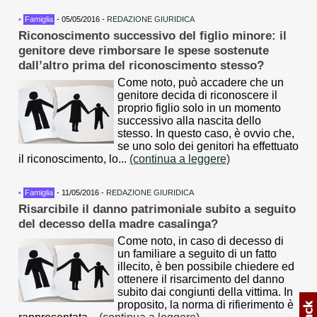
•
Famiglia
- 05/05/2016 -
REDAZIONE GIURIDICA
Riconoscimento successivo del figlio minore: il
genitore deve rimborsare le spese sostenute
dall’altro prima del riconoscimento stesso?
Come noto, può accadere che un
genitore decida di riconoscere il
proprio figlio solo in un momento
successivo alla nascita dello
stesso. In questo caso, è ovvio che,
se uno solo dei genitori ha effettuato
il riconoscimento, lo...
(continua a leggere)
•
Famiglia
- 11/05/2016 -
REDAZIONE GIURIDICA
Risarcibile il danno patrimoniale subito a seguito
del decesso della madre casalinga?
Come noto, in caso di decesso di
un familiare a seguito di un fatto
illecito, è ben possibile chiedere ed
ottenere il risarcimento del danno
subito dai congiunti della vittima. In
proposito, la norma di rifierimento è