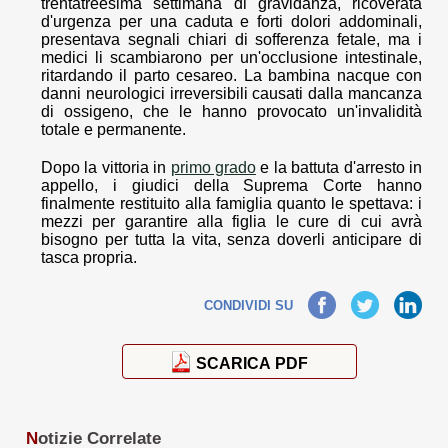
trentatreesima settimana di gravidanza, ricoverata
d'urgenza per una caduta e forti dolori addominali,
presentava segnali chiari di sofferenza fetale, ma i
medici li scambiarono per un'occlusione intestinale,
ritardando il parto cesareo. La bambina nacque con
danni neurologici irreversibili causati dalla mancanza
di ossigeno, che le hanno provocato un'invalidità
totale e permanente.
Dopo la vittoria in
primo grado
e la battuta d'arresto in
appello, i giudici della Suprema Corte hanno
finalmente restituito alla famiglia quanto le spettava: i
mezzi per garantire alla figlia le cure di cui avrà
bisogno per tutta la vita, senza doverli anticipare di
tasca propria.
Facebook
Twitter
LinkedIn
CONDIVIDI SU
SCARICA PDF
N
otizie Correlate