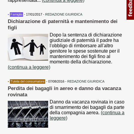
rappresentata...
(continua a leggere)
•
Famiglia
- 17/01/2017 -
REDAZIONE GIURIDICA
Dichiarazione di paternità e mantenimento dei
figli
Dopo la sentenza di dichiarazione
giudiziale di paternità il padre ha
l'obbligo di rimborsare all'altro
genitore le spese sostenute per il
mantenimento dei figli fino al
momento della dichiarazione.
(continua a leggere)
•
Tutela del consumatore
- 07/08/2016 -
REDAZIONE GIURIDICA
Perdita dei bagagli in aereo e danno da vacanza
rovinata
Danno da vacanza rovinata in caso
di smarrimento dei bagagli da parte
della compagnia aerea.
(continua a
leggere)