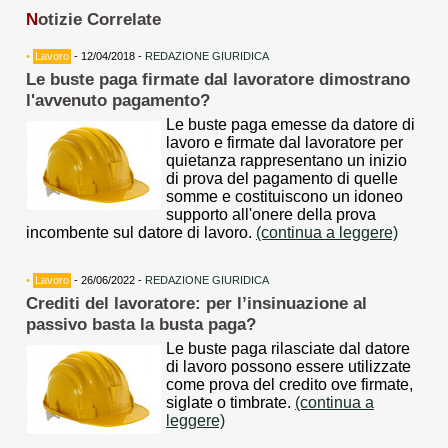
N
otizie Correlate
•
Lavoro
- 12/04/2018 -
REDAZIONE GIURIDICA
Le buste paga firmate dal lavoratore dimostrano
l'avvenuto pagamento?
Le buste paga emesse da datore di
lavoro e firmate dal lavoratore per
quietanza rappresentano un inizio
di prova del pagamento di quelle
somme e costituiscono un idoneo
supporto all'onere della prova
incombente sul datore di lavoro.
(continua a leggere)
•
Lavoro
- 26/06/2022 -
REDAZIONE GIURIDICA
Crediti del lavoratore: per l’insinuazione al
passivo basta la busta paga?
Le buste paga rilasciate dal datore
di lavoro possono essere utilizzate
come prova del credito ove firmate,
siglate o timbrate.
(continua a
leggere)