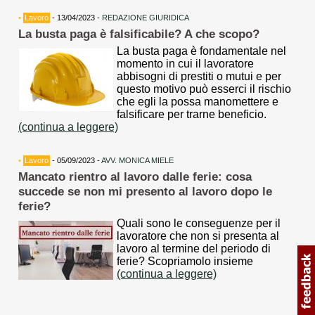
•
Lavoro
- 13/04/2023 -
REDAZIONE GIURIDICA
La busta paga è falsificabile? A che scopo?
La busta paga è fondamentale nel
momento in cui il lavoratore
abbisogni di prestiti o mutui e per
questo motivo può esserci il rischio
che egli la possa manomettere e
falsificare per trarne beneficio.
(continua a leggere)
•
Lavoro
- 05/09/2023 -
AVV. MONICA MIELE
Mancato rientro al lavoro dalle ferie: cosa
succede se non mi presento al lavoro dopo le
ferie?
Quali sono le conseguenze per il
lavoratore che non si presenta al
lavoro al termine del periodo di
ferie? Scopriamolo insieme
(continua a leggere)