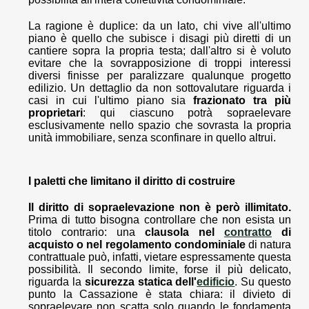
La ragione è duplice: da un lato, chi vive all'ultimo
piano è quello che subisce i disagi più diretti di un
cantiere sopra la propria testa; dall'altro si è voluto
evitare che la sovrapposizione di troppi interessi
diversi finisse per paralizzare qualunque progetto
edilizio. Un dettaglio da non sottovalutare riguarda i
casi in cui l'ultimo piano sia
frazionato tra più
proprietari
: qui ciascuno potrà sopraelevare
esclusivamente nello spazio che sovrasta la propria
unità immobiliare, senza sconfinare in quello altrui.
I paletti che limitano il diritto di costruire
Il diritto di sopraelevazione non è però illimitato.
Prima di tutto bisogna controllare che non esista un
titolo contrario: una
clausola nel
contratto
di
acquisto o nel regolamento condominiale
di natura
contrattuale può, infatti, vietare espressamente questa
possibilità. Il secondo limite, forse il più delicato,
riguarda la
sicurezza statica dell'
edificio
. Su questo
punto la Cassazione è stata chiara: il divieto di
sopraelevare non scatta solo quando le fondamenta