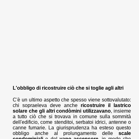
L'obbligo di ricostruire ciò che si toglie agli altri
C'è un ultimo aspetto che spesso viene sottovalutato:
chi sopraeleva deve anche
ricostruire il lastrico
solare che gli altri condòmini utilizzavano
, insieme
a tutto ciò che si trovava in comune sulla sommità
dell'edificio, come stenditoi, serbatoi idrici, antenne o
canne fumarie. La giurisprudenza ha esteso questo
obbligo anche al prolungamento delle
scale
condominiali
e del
vano ascensore
, in modo che