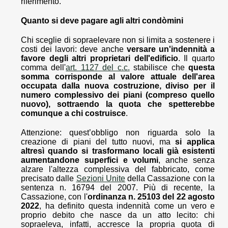
riferimento.
Quanto si deve pagare agli altri condòmini
Chi sceglie di sopraelevare non si limita a sostenere i
costi dei lavori: deve anche
versare un'indennità a
favore degli altri proprietari dell'edificio
. Il quarto
comma dell'
art. 1127 del c.c.
stabilisce che
questa
somma corrisponde al valore attuale dell'area
occupata dalla nuova costruzione, diviso per il
numero complessivo dei piani (compreso quello
nuovo), sottraendo la quota che spetterebbe
comunque a chi costruisce
.
Attenzione: quest’obbligo non riguarda solo la
creazione di piani del tutto nuovi, ma
si applica
altresì quando si trasformano locali già esistenti
aumentandone superfici e volumi
, anche senza
alzare l'altezza complessiva del fabbricato, come
precisato dalle
Sezioni Unite
della Cassazione con la
sentenza n. 16794 del 2007. Più di recente, la
Cassazione, con l'
ordinanza n. 25103 del 22 agosto
2022
, ha definito questa indennità come un vero e
proprio debito che nasce da un atto lecito: chi
sopraeleva, infatti, accresce la propria quota di