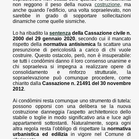
non reggono il peso della nuova
costruzione
, ma
anche quando l'edificio, una volta sopraelevato, non
sarebbe in grado di sopportare sollecitazioni
dinamiche come quelle sismiche.
Lo ha ribadito la
sentenza
della Cassazione civile n.
2000 del 29 gennaio 2020
, secondo cui il mancato
rispetto della
normativa antisismica
fa scattare una
presunzione di pericolosità a carico di chi vuole
costruire. Questo ostacolo, però, non è insuperabile:
se tutti i condòmini danno il loro consenso unanime e
chi sopraeleva si impegna a realizzare opere di
consolidamento e rinforzo strutturale, la
sopraelevazione può comunque procedere, come
chiarito dalla
Cassazione n. 21491 del 30 novembre
2012
.
Ai condòmini resta comunque uno strumento di tutela:
possono opporsi con una delibera se la nuova
costruzione danneggia l'aspetto architettonico dello
stabile o toglie in modo significativo aria e luce agli
appartamenti sottostanti. Naturalmente, sopra ogni
altra regola resta l'obbligo di rispettare la
normativa
urbanistica ed edilizia
in vigore nel Comune di