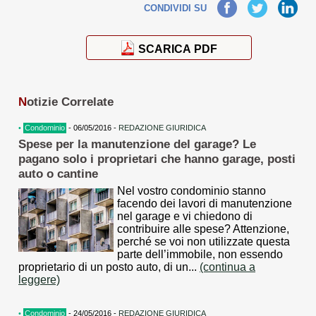
Facebook
Twitter
LinkedIn
CONDIVIDI SU
SCARICA PDF
N
otizie Correlate
•
Condominio
- 06/05/2016 -
REDAZIONE GIURIDICA
Spese per la manutenzione del garage? Le
pagano solo i proprietari che hanno garage, posti
auto o cantine
Nel vostro condominio stanno
facendo dei lavori di manutenzione
nel garage e vi chiedono di
contribuire alle spese? Attenzione,
perché se voi non utilizzate questa
parte dell’immobile, non essendo
proprietario di un posto auto, di un...
(continua a
leggere)
•
Condominio
- 24/05/2016 -
REDAZIONE GIURIDICA