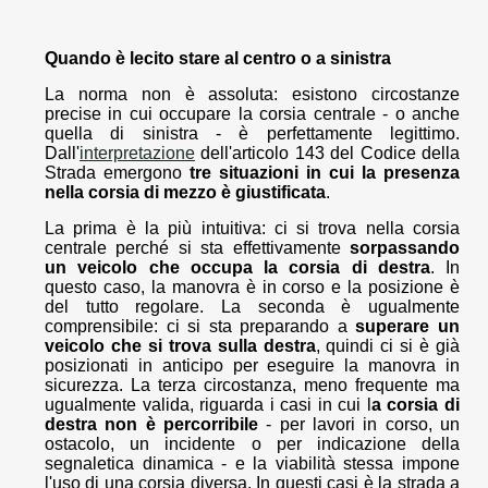
Quando è lecito stare al centro o a sinistra
La norma non è assoluta: esistono circostanze
precise in cui occupare la corsia centrale - o anche
quella di sinistra - è perfettamente legittimo.
Dall'
interpretazione
dell'articolo 143 del Codice della
Strada emergono
tre situazioni in cui la presenza
nella corsia di mezzo è giustificata
.
La prima è la più intuitiva: ci si trova nella corsia
centrale perché si sta effettivamente
sorpassando
un veicolo che occupa la corsia di destra
. In
questo caso, la manovra è in corso e la posizione è
del tutto regolare. La seconda è ugualmente
comprensibile: ci si sta preparando a
superare un
veicolo che si trova sulla destra
, quindi ci si è già
posizionati in anticipo per eseguire la manovra in
sicurezza. La terza circostanza, meno frequente ma
ugualmente valida, riguarda i casi in cui l
a corsia di
destra non è percorribile
- per lavori in corso, un
ostacolo, un incidente o per indicazione della
segnaletica dinamica - e la viabilità stessa impone
l'uso di una corsia diversa. In questi casi è la strada a