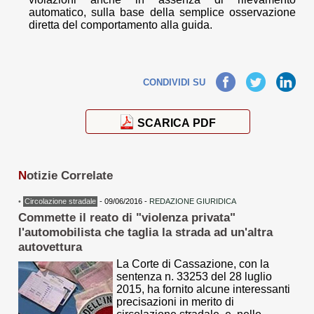
automatico, sulla base della semplice osservazione
diretta del comportamento alla guida.
Facebook
Twitter
LinkedIn
CONDIVIDI SU
SCARICA PDF
N
otizie Correlate
•
Circolazione stradale
- 09/06/2016 -
REDAZIONE GIURIDICA
Commette il reato di "violenza privata"
l'automobilista che taglia la strada ad un'altra
autovettura
La Corte di Cassazione, con la
sentenza n. 33253 del 28 luglio
2015, ha fornito alcune interessanti
precisazioni in merito di