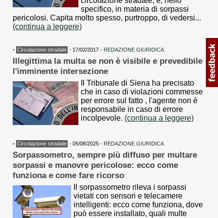
circolazione stradale, e, nello
specifico, in materia di sorpassi
pericolosi. Capita molto spesso, purtroppo, di vedersi...
(continua a leggere)
•
Circolazione stradale
- 17/02/2017 -
REDAZIONE GIURIDICA
Illegittima la multa se non è visibile e prevedibile
l'imminente intersezione
Il Tribunale di Siena ha precisato
che in caso di violazioni commesse
per errore sul fatto , l'agente non è
responsabile in caso di errore
incolpevole.
(continua a leggere)
•
Circolazione stradale
- 05/08/2025 -
REDAZIONE GIURIDICA
Sorpassometro, sempre più diffuso per multare
sorpassi e manovre pericolose: ecco come
funziona e come fare ricorso
Il sorpassometro rileva i sorpassi
vietati con sensori e telecamere
intelligenti: ecco come funziona, dove
può essere installato, quali multe