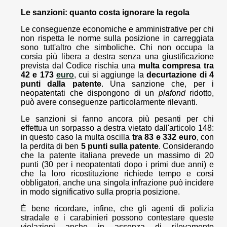
Le sanzioni: quanto costa ignorare la regola
Le conseguenze economiche e amministrative per chi
non rispetta le norme sulla posizione in carreggiata
sono tutt'altro che simboliche. Chi non occupa la
corsia più libera a destra senza una giustificazione
prevista dal Codice rischia una
multa
compresa tra
42 e 173
euro
, cui si aggiunge la
decurtazione di 4
punti dalla patente
. Una sanzione che, per i
neopatentati che dispongono di un
plafond
ridotto,
può avere conseguenze particolarmente rilevanti.
Le sanzioni si fanno ancora più pesanti per chi
effettua un sorpasso a destra vietato dall'articolo 148:
in questo caso la multa oscilla
tra 83 e 332 euro
, con
la perdita di ben
5 punti sulla patente
. Considerando
che la patente italiana prevede un massimo di 20
punti (30 per i neopatentati dopo i primi due anni) e
che la loro ricostituzione richiede tempo e corsi
obbligatori, anche una singola infrazione può incidere
in modo significativo sulla propria posizione.
È bene ricordare, infine, che gli agenti di polizia
stradale e i carabinieri possono contestare queste
violazioni anche in assenza di rilevamento