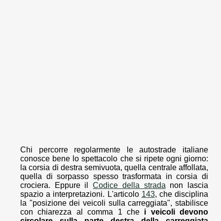
Chi percorre regolarmente le autostrade italiane
conosce bene lo spettacolo che si ripete ogni giorno:
la corsia di destra semivuota, quella centrale affollata,
quella di sorpasso spesso trasformata in corsia di
crociera. Eppure il
Codice della strada
non lascia
spazio a interpretazioni. L'articolo
143
, che disciplina
la "posizione dei veicoli sulla carreggiata", stabilisce
con chiarezza al comma 1 che
i veicoli devono
circolare sulla parte destra della carreggiata