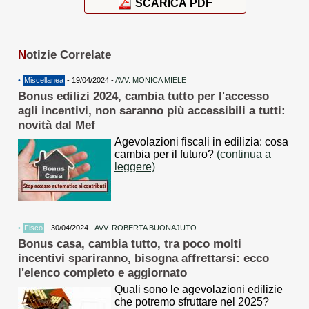
SCARICA PDF
N
otizie Correlate
•
Miscellanea
- 19/04/2024 -
AVV. MONICA MIELE
Bonus edilizi 2024, cambia tutto per l'accesso
agli incentivi, non saranno più accessibili a tutti:
novità dal Mef
Agevolazioni fiscali in edilizia: cosa
cambia per il futuro?
(continua a
leggere)
•
Fisco
- 30/04/2024 -
AVV. ROBERTA BUONAJUTO
Bonus casa, cambia tutto, tra poco molti
incentivi spariranno, bisogna affrettarsi: ecco
l'elenco completo e aggiornato
Quali sono le agevolazioni edilizie
che potremo sfruttare nel 2025?