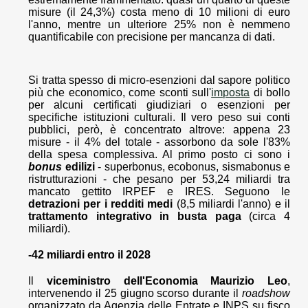
misure (il 24,3%) costa meno di 10 milioni di euro
l'anno, mentre un ulteriore 25% non è nemmeno
quantificabile con precisione per mancanza di dati.
Si tratta spesso di micro-esenzioni dal sapore politico
più che economico, come sconti sull'
imposta
di bollo
per alcuni certificati giudiziari o esenzioni per
specifiche istituzioni culturali. Il vero peso sui conti
pubblici, però, è concentrato altrove: appena 23
misure - il 4% del totale - assorbono da sole l'83%
della spesa complessiva. Al primo posto ci sono i
bonus
edilizi
- superbonus, ecobonus, sismabonus e
ristrutturazioni - che pesano per 53,24 miliardi tra
mancato gettito IRPEF e IRES. Seguono le
detrazioni per i redditi medi
(8,5 miliardi l'anno) e il
trattamento integrativo in busta paga
(circa 4
miliardi).
-42 miliardi entro il 2028
Il
viceministro dell'Economia Maurizio Leo
,
intervenendo il 25 giugno scorso durante il
roadshow
organizzato da Agenzia delle Entrate e INPS su fisco