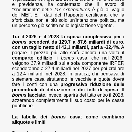
e previdenza, ha confermato che il lavoro di
"snellimento" delle
tax expenditures
è già al vaglio
del MEF. E i dati del Rapporto certificano che la
sforbiciata non è più solo un'intenzione politica, ma
un percorso già scritto nella legislazione vigente.
Tra il 2026 e il 2028 la spesa complessiva per i
bonus
scenderà da 129,7 a 87,6 miliardi di euro,
con un taglio netto di 42,1 miliardi, pari a -32,4%
. A
pagare il prezzo più alto sarà ancora una volta il
comparto edilizio
: i
bonus
casa, che nel 2026
valgono 37,9 miliardi sulla sola componente IRPEF,
scenderanno a 27,4 miliardi nel 2027 per poi crollare
a 12,4 miliardi nel 2028. In pratica, chi pensava di
sistemare casa sfruttando le vecchie aliquote dovrà
fare i conti con una
progressiva riduzione delle
percentuali di detrazione e dei tetti di spesa
. Il
bonus
facciate
, invece, sparirà del tutto entro il 2028,
azzerando completamente il suo costo per le casse
pubbliche.
La tabella dei
bonus
casa: come cambiano
aliquote e limiti