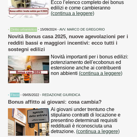
Ecco l’elenco completo dei bonus
edilizi e come cambieranno
(continua a leggere)
•
Diritto urbanistico
- 15/09/2024 -
AVV. MARCO DE GREGORIO
Novità Bonus casa 2025, nuove agevolazioni per i
redditi bassi e maggiori incentivi: ecco tutti i
sostegni edilizi
Novità importanti per i bonus edilizi:
potenziamento dell'ecobonus ed
estensione anche ai contribuenti
non abbienti
(continua a leggere)
•
Fisco
- 09/05/2022 -
REDAZIONE GIURIDICA
Bonus affitto ai giovani: cosa cambia?
Ai giovani under trentuno che
stipulano contratti di locazione e
presentino determinati requisiti
reddituali è riconosciuta una
detrazione.
(continua a leggere)