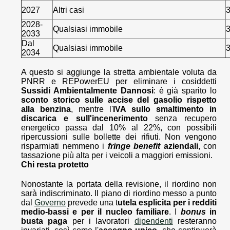
2027
Altri casi
2028-
Qualsiasi immobile
2033
Dal
Qualsiasi immobile
2034
A questo si aggiunge la stretta ambientale voluta da
PNRR e REPowerEU per eliminare i cosiddetti
Sussidi Ambientalmente Dannosi
: è già sparito lo
sconto storico sulle accise del gasolio rispetto
alla benzina
, mentre l'
IVA sullo smaltimento in
discarica e sull'incenerimento
senza recupero
energetico passa dal 10% al 22%, con possibili
ripercussioni sulle bollette dei rifiuti. Non vengono
risparmiati nemmeno i
fringe benefit
aziendali
, con
tassazione più alta per i veicoli a maggiori emissioni.
Chi resta protetto
Nonostante la portata della revisione, il riordino non
sarà indiscriminato. Il piano di riordino messo a punto
dal
Governo
prevede una t
utela esplicita per i redditi
medio-bassi e per il nucleo familiare
. I
bonus
in
busta paga
per i lavoratori
dipendenti
resteranno