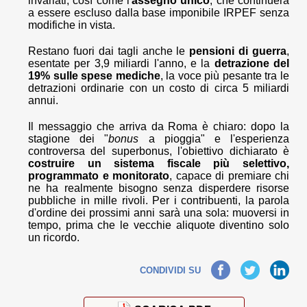
invariati, così come l'
assegno unico
, che continuerà
a essere escluso dalla base imponibile IRPEF senza
modifiche in vista.
Restano fuori dai tagli anche le
pensioni di guerra
,
esentate per 3,9 miliardi l'anno, e la
detrazione del
19% sulle spese mediche
, la voce più pesante tra le
detrazioni ordinarie con un costo di circa 5 miliardi
annui.
Il messaggio che arriva da Roma è chiaro: dopo la
stagione dei "
bonus
a pioggia" e l'esperienza
controversa del superbonus, l'obiettivo dichiarato è
costruire un sistema fiscale più selettivo,
programmato e monitorato
, capace di premiare chi
ne ha realmente bisogno senza disperdere risorse
pubbliche in mille rivoli. Per i contribuenti, la parola
d'ordine dei prossimi anni sarà una sola: muoversi in
tempo, prima che le vecchie aliquote diventino solo
un ricordo.
Facebook
Twitter
LinkedIn
CONDIVIDI SU