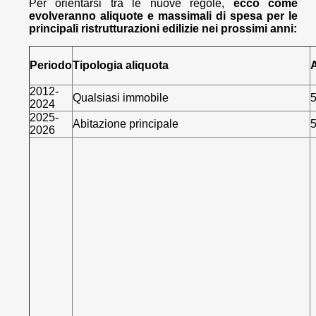
Per orientarsi tra le nuove regole,
ecco come
evolveranno aliquote e massimali di spesa per le
principali ristrutturazioni edilizie nei prossimi anni:
Periodo
Tipologia aliquota
A
2012-
Qualsiasi immobile
2024
2025-
Abitazione principale
2026